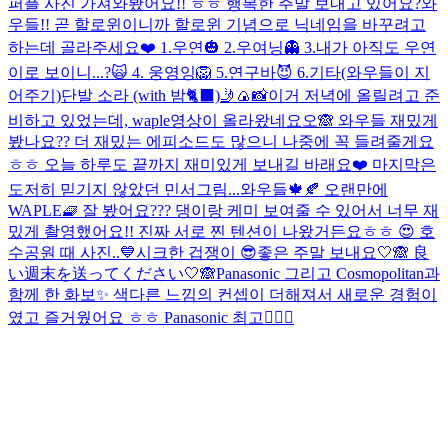
퍼플 사진 가져와봤어요!! ㅎㅎ 행복한 주말 보내고 있어요?
와
우들!! 곧 할로윈이니까 할로윈 기념으로 닉네임을 바꾸려고
하는데 골라주세요❤️ 1.우연🎃 2.우여닝👻 3.내가 아직도 우연
이로 보이니...?🙀 4. 웅영잉🦁 5.연구바😈 6.기타(와우들이 지
어주기)
단발 소라 (with 밤🐈‍⬛)
🤳🍙📸
이거 저녁에 올릴려고 준
비하고 있었는데, waple영상이 올라왔네요오🙈 와우들 재밌게
봤나요?? 더 재밌는 에피소드도 많으니 나중에 꼭 들려줄게요
ㅎㅎ 오늘 하루도 끝까지 재미있게 보내길 바래요❤️ 마지막은
도저히 믿기지 않았던 민서그림...
와우들🍁🍂 오랜만에
WAPLE🧇 잘 봤어요??? 댕이랑 케미 보여줄 수 있어서 너무 재
밌게 촬영했어요!! 진짜 서로 찐 텐션이 나왔거든요ㅎㅎ 😍 호
수공원 때 사진..💙
시크한 겁쟁이 😎
좋은 주말 보내요🤍🙈 良
い週末を送ってください🤍🙈
Panasonic 그리고 Cosmopolitan과
함께 한 화보✨ 색다른 느낌의 컨셉이 더해져서 새로운 경험이
였고 즐거웠어요 ㅎㅎ Panasonic 최고👍🏻💓