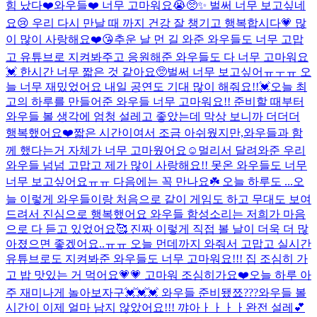
힘 났다❤️
와우들❤️ 너무 고마워요😭🥺✨ 벌써 너무 보고싶네
요😢 우리 다시 만날 때 까지 건강 잘 챙기고 행복합시다💗 많
이 많이 사랑해요❤️😘
추운 날 먼 길 와준 와우들도 너무 고맙
고 유튜브로 지켜봐주고 응원해준 와우들도 다 너무 고마워요
💓 한시간 너무 짧은 것 같아요🥺벌써 너무 보고싶어ㅠㅜㅠ 오
늘 너무 재밌었어요 내일 공연도 기대 많이 해줘요!!💓
오늘 최
고의 하루를 만들어준 와우들 너무 고마워요!! 준비할 때부터
와우들 볼 생각에 엄청 설레고 좋았는데 막상 보니까 더더더
행복했어요❤️짧은 시간이여서 조금 아쉬웠지만,와우들과 함
께 했다는거 자체가 너무 고마웠어요☺️멀리서 달려와준 우리
와우들 넘넘 고맙고 제가 많이 사랑해요!! 못온 와우들도 너무
너무 보고싶어요ㅠㅠ 다음에는 꼭 만나요☘️ 오늘 하루도 ...
오
늘 이렇게 와우들이랑 처음으로 같이 게임도 하고 무대도 보여
드려서 진심으로 행복했어요 와우들 함성소리는 저희가 마음
으로 다 듣고 있었어요🥰 진짜 이렇게 직접 볼 날이 더욱 더 많
아졌으면 좋겠어요..ㅠㅠ 오늘 먼데까지 와줘서 고맙고 실시간
유튜브로도 지켜봐준 와우들도 너무 고마워요!!! 집 조심히 가
고 밥 맛있는 거 먹어요💗💗 고마워 조심히가요❤️
오늘 하루 아
주 재미나게 놀아보자구💓💓💓 와우들 준비됐쬬???
와우들 볼
시간이 이제 얼마 남지 않았어요!!! 꺄아ㅏㅏㅏㅏ완전 설레💕