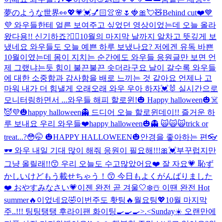
夢のような世界👀
💖💗💓💅🏻👚🌸🌷🍓🎀💘🧸
Behind cut❤️💙
💜 와우들한테 얼른 보여주고 싶었던 영상이었는데 오늘 올라
왔다용!! 신기하죠?👍🏻
10월의 마지막 날까지 알차고 뜻깊게 보
냈네요 와우들도 오늘 예쁜 하루 보냈나요? 저에겐 유독 바쁜
10월이였는데 몸이 지치는 순간에도 와우들 응원글만 보면 언
제 그랬냐는듯 힘이 불끈불끈 솟더라구요 날이 갈수록 와우들
에 대한 소중함과 감사함을 배로 느끼는 것 같아요 언제나 고
마워 내가 더 힘낼게 오래오래 와우 우아 하자💓🐰 실시간으로
모니터링하면서 ...
와우들 해피 할로윈!🎃 Happy halloween🎃☠️
😈💜
🎃happy halloween👻 드디어 오늘 할로윈데이!! 즐거운 하
루 보내요 우리 와우들❤️
happy halloween🎃👻 🙀🙀🙀
trick or
treat...?😳🤭 🎃HAPPY HALLOWEEN🎃
안경을 좋아하는 편👓
🕶 와우 내일 기대 많이 해줘 응원이 필요해!!!🎀💓
부꾸럽지만
그냥 올릴래!!😙 우리 오늘도 수고많았어요❤️ 잘 자요💗 恥ず
かしいけどもう載せちゃう！😙 今日もよくがんばりました
❤️ おやすみなさい💗
이젠 완전 곧 겨울🤍❄️☃️ 이땐 완전 Hot
summer🔥이었네요🤣
이번주도 홧팅🔥월요팅💖10월 마지막
주..!!! 팅팅탱탱 후라이팬 화이팅🍳🍳🍳>.<
Sunday☀️ 오랜만에