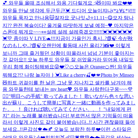
💕 와우들 올때 조심해서 와용 기다릴게요 :)🧸
이따 봐요❤️❤️
와우들 만날 생각에 두근두근💓 드디어 오늘이쟈나(*≧∀≦*)!!!!
와우들 푹자고 만나용😽잘자요 굿나잇🌙⭐️
11.11~😋
모자 탐나
지?? 완전 복슬이다? 올겨울 따땃하게 보낼 예정~🖤 마지막은
스폰데 뭐게요~~~👀
설레 설레 설레죽겠오!!!!!!💓💓💓💓💓💓
💓
💛 좀이따 V LIVE🐢!!!
지금이 가을인가 혹시..?📗🍃 今が秋
なのもしや..?📗🍃
오랜만에 활동때 사진 올리기📸❤️ 이렇게
보니까 그때 즐거웠던 상황이 떠올라서 넘넘 기분이 좋아지는
것 같아요!! 오늘 하루도 와우들 잘 쉬었을거라 믿어용 내일도
우리 함께 화이팅해봐요😜❤️
🤍
🍊오늘은 Orange🍊
짠! 와우들
뭐해요?!? 나랑 놀자아ㅏ💓
Like a cherry🍒❤️💋
Photo by Minseo
🧸
하트 귀걸이를 한 날은 그냥 못 지나치고 셀카를 남겨야 해
용 와우들한테 보내는 my heart💖 와우들 사랑한다구웅~~~💜
🙆‍♀️
"明日への手紙" 歌ってみました！ 歌いながら色々な思い
出が蘇り、こうして簡単に写真と一緒に動画を作ってみまし
た。。！ 良ければ聴いてみてください、、！ "내일에게 편
지" 라는 노래를 불러봤습니다! 부르면서 많은 기억들이 떠올
라서 이렇게 사진도 같이 붙여봤습니다..!! 시간 괜찮을때 들어
보세요..!!
욘감성🍁☁️🍂 오늘도 보람찬 하루❤️
이런 스타일은
어때요 와우들?🎶❤️
히히히🍑👶🏻💗💙💚
☁️☁️꿈같은 세상👀