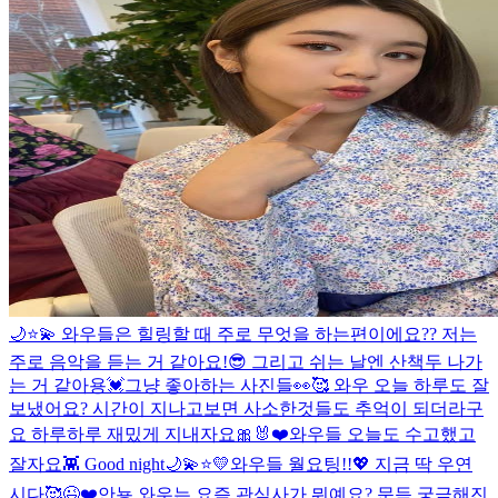
🌙⭐️💫 와우들은 힐링할 때 주로 무엇을 하는편이에요?? 저는
주로 음악을 듣는 거 같아요!😎 그리고 쉬는 날엔 산책두 나가
는 거 같아용💓
그냥 좋아하는 사진들👀🥰 와우 오늘 하루도 잘
보냈어요? 시간이 지나고보면 사소한것들도 추억이 되더라구
요 하루하루 재밌게 지내자요🎀🐰❤️
와우들 오늘도 수고했고
잘자요👾 Good night🌙💫⭐️💛
와우들 월요팅!!💖 지금 딱 우연
시다🥰
😉❤️
안뇽 와우는 요즘 관심사가 뭐예요? 문득 궁금해진