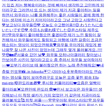
거 있죠 저는 행복🌼이라는 것에 빠져서 생각하고 고민하게 되
더라구요 그러면서 또 드는 생각이 제가 지금 좋아하는 일을
하면서 와우라는 나를 응원해주는 좋은 사람들이 곁에 함께 한
다는 생각에 미소가 지어지더라고요 그냥 고맙고 사랑한다고
💙
보고싶다 와우들🥺💙 오늘도 수고했어용!!😌 わうたちに会
いたいです🥺💙 今日もお疲れ様でした😌
욘스타일 제주도
편!!💚와우들이 좋아해줬으면 좋겠따🥺 제가 느낀 힐링이 잘
전해져서 와우들에게도 힐링되고 여행에 대한 갈증이 조금은
해소되는 영상이 되었으면해용💖
와우들 우아게임 재밌게 봤
나용💚 잘 나온 사진이 없었는데 그래두 몇개 올려볼게요..!!!!
💚😎
🏡🌈서울숲 갔던 날💖 와우들 모하나아
갤러리 찾아보니
안보여준 사진이 많더라고요☺️ 좀 추려서 와우들 보여줘야지
~~❤️
꼬부기 라이브 때 불러줬으면 하는 노래 추천해줘요!❤️
내
츄럴 민또🌸
📸..in fukuoka☔️🤍 (2019:)
소🍦
부족하더라도 연습
하는 영상들 많이 보여주려구요 오늘은 요즘 꽃힌 팝송 Ella
mai-trip 🎼
판도라🎀🎁💖 루시랑 커플머리띠❤️
요즘은 얼빡이
좋더라🎀💓
오랜만에 판도라 🙈❤️
민서 보고싶은 와우들!!!! 생
각해보니 이 착장 셀카가 거의 없었던 거 같은데 지금이라도
올려볼게요🥰 히힛 퍼플~~~💜💜
우아랑 위버스타임!💜 와우들
모두모두 모여라아🥰🤗 #wooah_time💖
다같이 우아 위버스 타