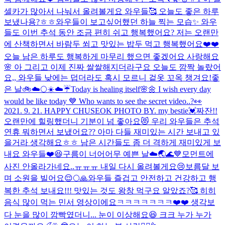
셀카가 많아서 나눠서 올려볼게요 와우들🥰 오늘도 좋은 하루
보냈나용?ㅎㅎ
와우들이 보고싶어했던 하늘 찍는 모습✨ 와우
들도 이번 추석 동안 조금 편히 쉬고 행복했어요? 저는 오랜만
에 산책하면서 바람두 쐬고 맛있는 밥두 먹고 행복했어요❤️❤️
오늘 남은 하루도 행복하게 마무리 했으면 좋겠어요 사랑해요
🌸 아 그리고 이제 진짜 쌀쌀해지더라구요 오늘도 깜짝 놀랐어
요,, 와우들 낮에는 덥더라도 혹시 모르니 겉옷 꼬옥 챙겨요!
좋
은 날🚲☁️🌕
☀️☁️☔️
Today is healing itself🌸🌼 I wish every day
would be like today 💙 Who wants to see the secret video..?👀
2021. 9. 21. HAPPY CHUSEOK PHOTO BY. my bestie💓
짜잔!!
오랜만에 힐링했더니 기분이 넘 좋아요😻 우리 와우들은 추석
연휴 뭐하면서 보냈어요?? 아마 다들 재미있는 시간 보내고 있
을거라 생각해요ㅎㅎ 남은 시간들도 좀 더 격하게 재미있게 보
내요 와우들❤️😆
구름이 너어어무 예쁜 날☁️🌏🌊💙
모먼트에
사진 안올라가네요..ㅠㅠㅠ 내일 다시 올려볼게요😢
보름달 보
며 소원을 빌어요😌🌕🙏
와우들 즐겁고 안전하고 건강하고 행
복한 추석 보내요!!! 맛있는 것도 왕창 먹구요 알았죠?🥰 히히
음식 많이 먹는 민서 영상이에요ㅋㅋㅋㅋㅋㅋㅋ❤️❤️ 생각보
다 눈을 많이 깜빡였더니... 눈이 이상해요😆 크크 누가 누가