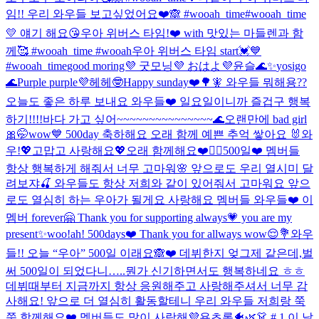
임!! 우리 와우들 보고싶었어요❤️🙈 #wooah_time
#wooah_time
💛 얘기 해요😘
우아 위버스 타임!❤️ with 맛있는 마들렌과 함
께🥰 #wooah_time #wooah
우아 위버스 타임 start💓💙
#wooah_time
good moring💜 굿모닝💜 おはよ💜
윤슬🌊✨
yosigo
🌊
Purple purple💜
헤헤🤓
Happy sunday❤️🌳🧚 와우들 뭐해용??
오늘도 좋은 하루 보내요 와우들❤️ 일요일이니까 즐겁구 행복
하기!!!!
바다 가고 싶어~~~~~~~~~~~~~~~🌊
오랜만에 bad girl
🎀🤭
wow💙 500day 축하해요 오래 함께 예쁜 추억 쌓아요 🐰
와
우!💖고맙고 사랑해요💖오래 함께해요❤️🙆‍♀️
500일❤️ 멤버들
항상 행복하게 해줘서 너무 고마워🌸 앞으로도 우리 열시미 달
려보쟈🍒 와우들도 항상 저희와 같이 있어줘서 고마워요 앞으
로도 열심히 하는 우아가 될게요 사랑해요 멤버들 와우들❤️ 이
멤버 forever🤗 Thank you for supporting always💗 you are my
present✨
woo!ah! 500days❤️ Thank you for allways wow😌💐
와우
들!! 오늘 “우아” 500일 이래요🙈❤️ 데뷔한지 엊그제 같은데,벌
써 500일이 되었다니…..뭔가 신기하면서도 행복하네요 ㅎㅎ
데뷔때부터 지금까지 항상 응원해주고 사랑해주셔서 너무 감
사해요! 앞으로 더 열심히 활동할테니 우리 와우들 저희랑 쭉
쭉 함께해요❤️ 멤버들도 많이 사랑해💜
욘초록🐠🌿👗 # 1 이 날