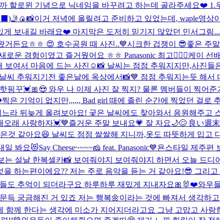
 할로윈 기념으로 닉네임을 바꾸려고 하는데 골라주세요❤️ 1.우연🎃
‍⬛)
🤳🍙📸
이거 저녁에 올릴려고 준비하고 있었는데, waple영상
게 보내길 바래요❤️ 마지막은 도저히 믿기지 않았던 민서그림...
거든요ㅎㅎ 😍 호수공원 때 사진..💙
시크한 겁쟁이 😎
좋은 주말
로운 경험이였고 즐거웠어요 ㅎㅎ Panasonic 최고👍🏻💓
케이 선배님
 보여서 마음에 드는 사진☺️📸 날씨는 점점 추워지지만,사진들
날씨 추워지기전 좋은날에 옥상에서📸💙 점점 추워지는듯 해서
핫핑꾸💓🎀😍 와우 나 이제 사진 잘 찍지? 물론 멤버들이 찍어
️
찍은 기억이 없지만,,,,,, Bad girl 때에 졸린 순간에 찍었
옮기느라 뒤늦게 올려보아요! 궂은 날씨에도 찾아와서 응원해주고
오래 사랑하자💓💙
즐거운 주말 보내요💗 잘 자요🌙😌 良い
좋은것 같아요😆 날씨도 점점 쌀쌀해 지니까,옷도 따뜻하게 입고 
 내일 봐요😻
Say Cheese~~~~🧀 feat. Panasonic💙
욘스타일 제주편 보
는 설날 한복셀카📸 보여줘야지 보여줘야지 하면서 오늘 드디어
 무엇을 하는편이에요?? 저는 주로 음악을 듣는 거 같아요!😎 그리
것들도 추억이 되더라구요 하루하루 재밌게 지내자요🎀🐰❤️
와우들 
 문득 궁금해진 거 있죠 저는 행복🌼이라는 것에 빠져서 생각하
에 함께 한다는 생각에 미소가 지어지더라고요 그냥 고맙고 사랑