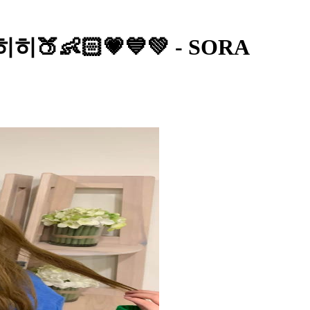
히히🍑👶🏻💗💙💚 - SORA