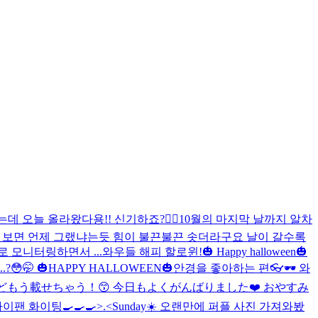
는데 오늘 올라왔다용!! 신기하죠?👍🏻
10월의 마지막 날까지 알차
만 보면 언제 그랬냐는듯 힘이 불끈불끈 솟더라구요 날이 갈수록
 모니터링하면서 ...
와우들 해피 할로윈!🎃 Happy halloween🎃
reat...?😳🤭 🎃HAPPY HALLOWEEN🎃
안경을 좋아하는 편👓🕶 와
しいけどもう載せちゃう！😙 今日もよくがんばりました❤️ おやすみ
이팬 화이팅🍳🍳🍳>.<
Sunday☀️ 오랜만에 퍼플 사진 가져와봤