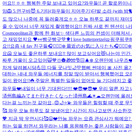
어요!! ㅎㅎ 행복한 주말 보내고 있어요?
와우들!! 곧 할로윈이니까
잉🦁 5.연구바😈 6.기타(와우들이 지어주기)
단발 소라 (with 밤🐈
도 많으니 나중에 꼭 들려줄게요ㅎㅎ 오늘 하루도 끝까지 재미있
줄 수 있어서 너무 재밌게 촬영했어요!! 진짜 서로 찐 텐션이 나왔
Cosmopolitan과 함께 한 화보✨ 색다른 느낌의 컨셉이 더해져서 새
고 재밌었지요 🖤👀
빵긋빵긋💚🐥
I love butterpretzel🥨
핑쿠핑쿠해
요!!
요즘 내 fav 친구들🎧🧘🏻‍♀️❄️ 最近のお気に入りたち🎧🧘🏻‍♀️❄️
요🥶 오늘도 좋은하루 보내요!! 많이 보고싶어요😻
나는야 인간 
짜루 겨울이 오고있어🙀💙☃️🎃🎁🧤🎅🏻🎄❄️ 오랜만에 나우즈❤
차게 달려봅시담💪🏻 다들 굿나잇🌙💛
햅삐 썬데이 🎀 사진 
대하는 내내 와우들 에너지를 정말 많이 받아서 행복했어요 오래
일이 왔어요!!☘️ 주말은 특별한 일들이 없어도 늘 기다려지고 
와우들❤️
내일이 너무 기대된다!!!! ❤️😎❤️😎❤️ 우리 얼른 자고
済州島編みてまた行きたくなった済州島🌊☀︎☁︎
오랜만에 올려보
다는걸 느끼는것 같아요,,😍
🌙⭐️💫 와우들은 힐링할 때 주로
🥰 와우 오늘 하루도 잘 보냈어요? 시간이 지나고보면 사소한
💖 지금 딱 우연시다🥰
😉❤️
안뇽 와우는 요즘 관심사가 뭐예요?
하는 일을 하면서 와우라는 나를 응원해주는 좋은 사람들이 곁