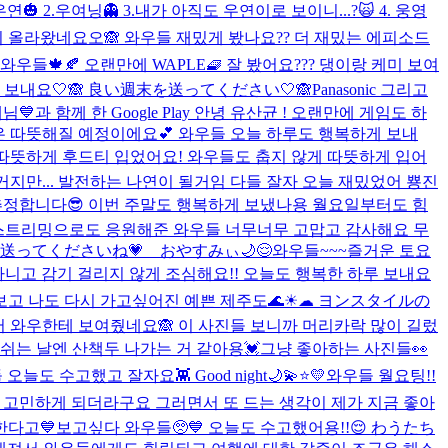
 2.우여닝👻 3.내가 아직도 우연이로 보이니...?🙀 4. 웅영
이 올라왔네요오🙈 와우들 재밌게 봤나요?? 더 재밌는 에피소드
와우들🍁🍂 오랜만에 WAPLE🧇 잘 봤어요??? 댕이랑 케미 보여
 보내요🤍🙈 良い週末を送ってください🤍🙈
Panasonic 그리고
💙과 함께 한 Google Play 안녕 유산균 ! 오랜만에 게임도 하
은 따뜻해질 예정이에요💕 와우들 오늘 하루도 행복하게 보내
 따뜻하게 후드티 입었어요! 와우들도 춥지 않게 따뜻하게 입어
준거지만... 발전하는 나연이 될거임 다들 잘자 오늘 재밌었어 뿅
진
던 걸로 추정합니다😎 이번 주말도 행복하게 보냈나용 월요일부터도 힘
 스트리밍으로도 응원해준 와우들 너무너무 고맙고 감사해요 무
週末送ってくださいね💗 おやすみぃ🌙😌
와우들~~~즐거운 토요
다니고 감기 걸리지 않게 조심해요!! 오늘도 행복한 하루 보내요
고 나도 다시 가고싶어진 예쁜 제주도🌊☀︎☁︎ ヨンスタイルの
 와우한테 보여줬네요🙈 이 사진들 보니까 머리카락 많이 길렀
고 쉬는 날엔 산책두 나가는 거 같아용💓
그냥 좋아하는 사진들👀
오늘도 수고했고 잘자요👾 Good night🌙💫⭐️💛
와우들 월요팅!!
고 고민하게 되더라구요 그러면서 또 드는 생각이 제가 지금 좋아
한다고💙
보고싶다 와우들🥺💙 오늘도 수고했어용!!😌 わうたち