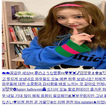
☁️☁️꿈같은 세상👀 夢のような世界👀
💖💗💓💅🏻👚🌸🌷🍓🎀
고 뜻깊게 보냈네요 와우들도 오늘 예쁜 하루 보냈나요? 저에겐
와우들에 대한 소중함과 감사함을 배로 느끼는 것 같아요 언제나 
☠️😈💜
🎃happy halloween👻 드디어 오늘 할로윈데이!! 즐거
우 내일 기대 많이 해줘 응원이 필요해!!!🎀💓
부꾸럽지만 그냥 
なさい💗
이젠 완전 곧 겨울🤍❄️☃️ 이땐 완전 Hot summer🔥이