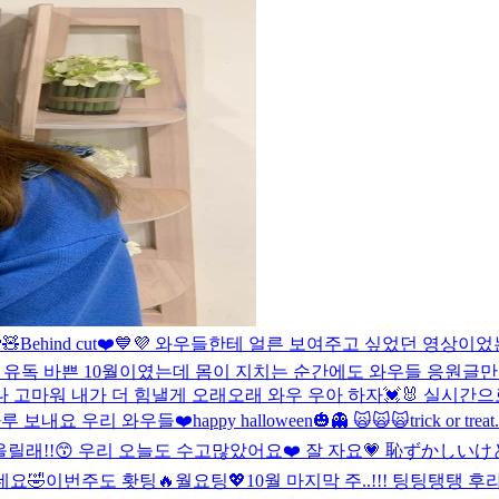
🧸
Behind cut❤️💙💜 와우들한테 얼른 보여주고 싶었던 영상이었
 유독 바쁜 10월이였는데 몸이 지치는 순간에도 와우들 응원글
고마워 내가 더 힘낼게 오래오래 와우 우아 하자💓🐰 실시간으로
운 하루 보내요 우리 와우들❤️
happy halloween🎃👻 🙀🙀🙀
trick or t
올릴래!!😙 우리 오늘도 수고많았어요❤️ 잘 자요💗 恥ずか
었네요🤣
이번주도 홧팅🔥월요팅💖10월 마지막 주..!!! 팅팅탱탱 후라