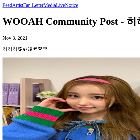
Feed
Artist
Fan Letter
Media
Live
Notice
WOOAH Community Post - 히
Nov 3, 2021
히히히🍑👶🏻💗💙💚