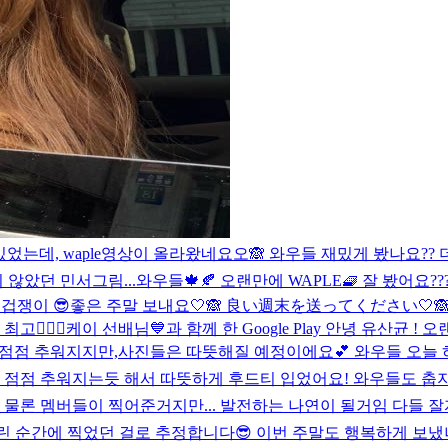
었는데, waple영상이 올라왔네요오🙈 와우들 재밌게 봤나요??
않았던 민서그림...
와우들🍁🍂 오랜만에 WAPLE🧇 잘 봤어요
겁쟁이 😎
좋은 주말 보내요🤍🙈 良い週末を送ってください🤍
👍🏻💓
케이 선배님💙과 함께 한 Google Play 안녕 유산균 !
 점점 추워지지만,사진들은 따뜻해질 예정이에요💕 와우들 오늘 
 점점 추워지는듯 해서 따뜻하게 후드티 입었어요! 와우들도 춥지
지? 물론 멤버들이 찍어준거지만... 발전하는 나연이 될거임 다들 
rl 때에 졸린 순간에 찍었던 걸로 추정합니다😎 이번 주말도 행복하게