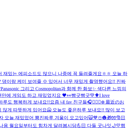
 더 재밌는 에피소드도 많으니 나중에 꼭 들려줄게요ㅎㅎ 오늘 하
??? 댕이랑 케미 보여줄 수 있어서 너무 재밌게 촬영했어요!! 진짜

Panasonic 그리고 Cosmopolitan과 함께 한 화보✨ 색다른 느낌의
 오랜만에 게임도 하고 재밌었지요 🖤👀
빵긋빵긋💚🐥
I love
하루도 행복하게 보내요!!
요즘 내 fav 친구들🎧🧘🏻‍♀️❄️ 最近のお
 않게 따뜻하게 입어요🥶 오늘도 좋은하루 보내요!! 많이 보고
잘자 오늘 재밌었어 뿅
진짜루 겨울이 오고있어🙀💙☃️🎃🎁🧤🎅🏻
 보냈나용 월요일부터도 힘차게 달려봅시담💪🏻 다들 굿나잇🌙💛
햅