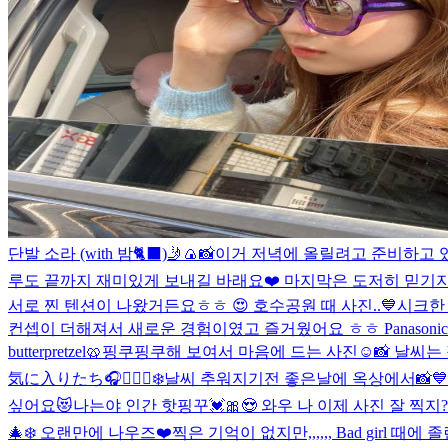
단발 소라 (with 밤🐈‍⬛)
🤳🍙📸
이거 저녁에 올릴려고 준비하고 있
루도 끝까지 재미있게 보내길 바래요❤️ 마지막은 도저히 믿기지 
서로 찐 텐션이 나왔거든요ㅎㅎ 😍 호수공원 때 사진..💙
시크한 
컨셉이 더해져서 새로운 경험이였고 즐거웠어요 ㅎㅎ Panasonic 최고
butterpretzel🥨
핑쿠핑쿠해 보여서 마음에 드는 사진☺️📸 날씨는
気に入りたち🎧🧘🏻‍♀️❄️
날씨 추워지기전 좋은날에 옥상에서📸💙
싶어요😻
나는야 인간 핫핑꾸💓🎀😍 와우 나 이제 사진 잘 찍
🎄❄️ 오랜만에 나우즈❤️
찍은 기억이 없지만,,,,,, Bad gi