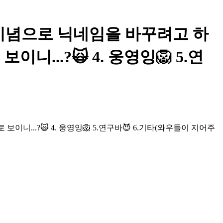
로윈 기념으로 닉네임을 바꾸려고 하
니...?🙀 4. 웅영잉🦁 5.연
니...?🙀 4. 웅영잉🦁 5.연구바😈 6.기타(와우들이 지어주