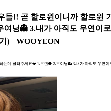
t - 와우들!! 곧 할로윈이니까 할
여닝👻 3.내가 아직도 우연이로 보이
) - WOOYEON
골라주세요❤️ 1.우연🎃 2.우여닝👻 3.내가 아직도 우연이로 보이