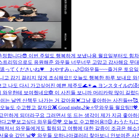
던 걸로 추정합니다😎 이번 주말도 행복하게 보냈나용 월요일부터도 힘차
 스트리밍으로도 응원해준 와우들 너무너무 고맙고 감사해요 무대
週末送ってくださいね💗 おやすみぃ🌙😌
와우들~~~즐거운 토요일이
니고 감기 걸리지 않게 조심해요!! 오늘도 행복한 하루 보내요 와
보고 나도 다시 가고싶어진 예쁜 제주도🌊☀︎☁︎ ヨンスタイルの
 와우한테 보여줬네요🙈 이 사진들 보니까 머리카락 많이 길렀다
 쉬는 날엔 산책두 나가는 거 같아용💓
그냥 좋아하는 사진들👀
늘도 수고했고 잘자요👾 Good night🌙💫⭐️💛
와우들 월요팅!!💖
 고민하게 되더라구요 그러면서 또 드는 생각이 제가 지금 좋아
다고💙
보고싶다 와우들🥺💙 오늘도 수고했어용!!😌 わうた
 전해져서 와우들에게도 힐링되고 여행에 대한 갈증이 조금은 해
서울숲 갔던 날💖 와우들 모하나아
갤러리 찾아보니 안보여준 사진