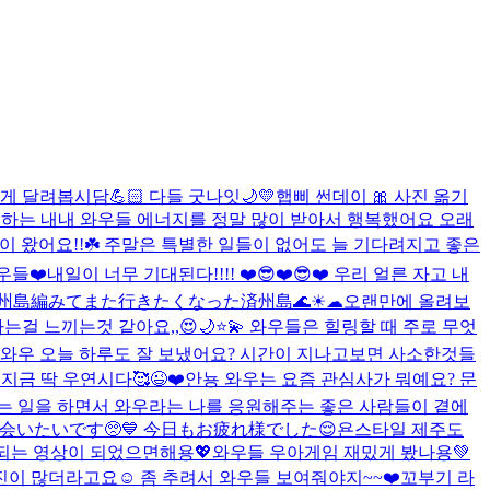
게 달려봅시담💪🏻 다들 굿나잇🌙💛
햅삐 썬데이 🎀 사진 옮기
하는 내내 와우들 에너지를 정말 많이 받아서 행복했어요 오래
 왔어요!!☘️ 주말은 특별한 일들이 없어도 늘 기다려지고 좋은
우들❤️
내일이 너무 기대된다!!!! ❤️😎❤️😎❤️ 우리 얼른 자고 내
済州島編みてまた行きたくなった済州島🌊☀︎☁︎
오랜만에 올려보
는걸 느끼는것 같아요,,😍
🌙⭐️💫 와우들은 힐링할 때 주로 무엇
 와우 오늘 하루도 잘 보냈어요? 시간이 지나고보면 사소한것들
 지금 딱 우연시다🥰
😉❤️
안뇽 와우는 요즘 관심사가 뭐예요? 문
하는 일을 하면서 와우라는 나를 응원해주는 좋은 사람들이 곁에
ちに会いたいです🥺💙 今日もお疲れ様でした😌
욘스타일 제주도
소되는 영상이 되었으면해용💖
와우들 우아게임 재밌게 봤나용💚
이 많더라고요☺️ 좀 추려서 와우들 보여줘야지~~❤️
꼬부기 라