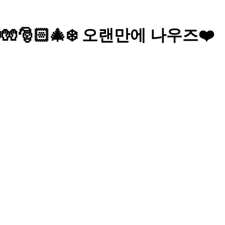
🧤🎅🏻🎄❄️ 오랜만에 나우즈❤️