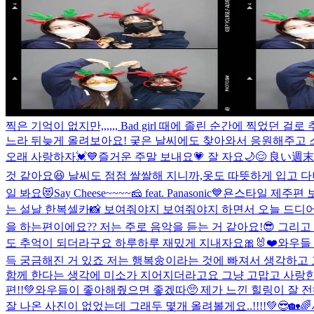
찍은 기억이 없지만,,,,,, Bad girl 때에 졸린 순간에 찍었
느라 뒤늦게 올려보아요! 궂은 날씨에도 찾아와서 응원해주고
오래 사랑하자💓💙
즐거운 주말 보내요💗 잘 자요🌙😌 良い
것 같아요😆 날씨도 점점 쌀쌀해 지니까,옷도 따뜻하게 입고 다
일 봐요😻
Say Cheese~~~~🧀 feat. Panasonic💙
욘스타일 제주편 
는 설날 한복셀카📸 보여줘야지 보여줘야지 하면서 오늘 드디어
을 하는편이에요?? 저는 주로 음악을 듣는 거 같아요!😎 그리고
도 추억이 되더라구요 하루하루 재밌게 지내자요🎀🐰❤️
와우들 오
득 궁금해진 거 있죠 저는 행복🌼이라는 것에 빠져서 생각하고
함께 한다는 생각에 미소가 지어지더라고요 그냥 고맙고 사랑한
편!!💚와우들이 좋아해줬으면 좋겠따🥺 제가 느낀 힐링이 잘
잘 나온 사진이 없었는데 그래두 몇개 올려볼게요..!!!!💚😎
🏡