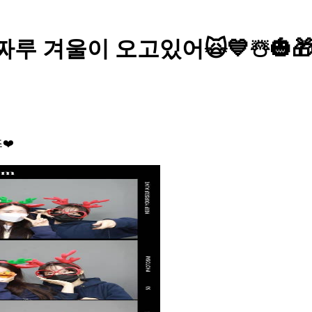
 진짜루 겨울이 오고있어🙀💙☃️🎃
❤️