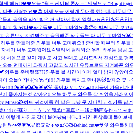
 해요!!❤️❤️
오늘 "월드 케이팝 콘서트" 엔딩으로 "Bright to
다💗 사랑해요❤️
😍 어제 오늘 이렇게 무대를 했는데, 너무너
의 응원을 맘껏 받은 거 같아서 힘이 엄청나요💪🏻💪🏻💪🏻
 받고 힘 났다❤️
와우들❤️ 너무 고마워요😭🥺✨ 벌써 너무 보고
맙고 유튜브로 지켜봐주고 응원해준 와우들도 다 너무 고마워요💓
 하루를 만들어준 와우들 너무 고마워요!! 준비할 때부터 와우들
 자체가 너무 고마웠어요☺️멀리서 달려와준 우리 와우들 넘넘 고
랑 처음으로 같이 게임도 하고 무대도 보여드려서 진심으로 행
ㅠ 오늘 먼데까지 와줘서 고맙고 실시간 유튜브로도 지켜봐준 와우들
 와우들 준비됐쬬???
와우들 볼 시간이 이제 얼마 남지 않았어요!
 오늘이쟈나(*≧∀≦*)!!!! 와우들 푹자고 만나용😽잘자요 굿나잇
!!!!💓💓💓💓💓💓💓
💛 좀이따 V LIVE🐢!!!
지금이 가을인가 혹시
분이 좋아지는것 같아요!! 오늘 하루도 와우들 잘 쉬었을거라 믿어
by Minseo🧸
하트 귀걸이를 한 날은 그냥 못 지나치고 셀카를 남겨야
な思い出が蘇り、こうして簡単に写真と一緒に動画を作ってみまし
 이렇게 사진도 같이 붙여봤습니다..!! 시간 괜찮을때 들어보세요.
な世界👀
💖💗💓💅🏻👚🌸🌷🍓🎀💘🧸
Behind cut❤️💙💜 