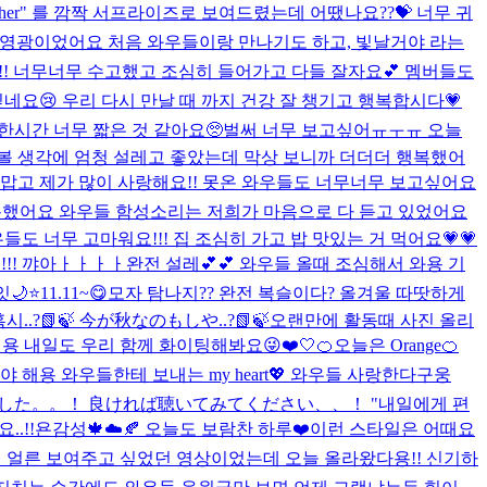
gether" 를 깜짝 서프라이즈로 보여드렸는데 어땠나요??💝 너무 귀
무 영광이었어요 처음 와우들이랑 만나기도 하고, 빛날거야 라는
!!!! 너무너무 수고했고 조심히 들어가고 다들 잘자요💕 멤버들도
싶네요😢 우리 다시 만날 때 까지 건강 잘 챙기고 행복합시다💗
 한시간 너무 짧은 것 같아요🥺벌써 너무 보고싶어ㅠㅜㅠ 오늘
 볼 생각에 엄청 설레고 좋았는데 막상 보니까 더더더 행복했어
맙고 제가 많이 사랑해요!! 못온 와우들도 너무너무 보고싶어요
복했어요 와우들 함성소리는 저희가 마음으로 다 듣고 있었어요
도 너무 고마워요!!! 집 조심히 가고 밥 맛있는 거 먹어요💗💗
!! 꺄아ㅏㅏㅏㅏ완전 설레💕💕 와우들 올때 조심해서 와용 기
🌙⭐️
11.11~😋
모자 탐나지?? 완전 복슬이다? 올겨울 따땃하게
..?📗🍃 今が秋なのもしや..?📗🍃
오랜만에 활동때 사진 올리
용 내일도 우리 함께 화이팅해봐요😜❤️
🤍
🍊오늘은 Orange🍊
 해용 와우들한테 보내는 my heart💖 와우들 사랑한다구웅
た。。！ 良ければ聴いてみてください、、！ "내일에게 편
.!!
욘감성🍁☁️🍂 오늘도 보람찬 하루❤️
이런 스타일은 어때요
와우들한테 얼른 보여주고 싶었던 영상이었는데 오늘 올라왔다용!! 신기하