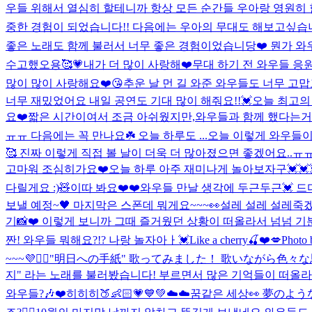
우들 위해서 열심히 할테니까 항상 모든 순간들 우아랑 영원히 함께
중한 경험이 되었습니다!! 다음에는 우아의 무대도 해보고싶습니
좋은 노래도 함께 불러서 너무 좋은 경험이었습니당❤️ 뭔가 와우들
수고했오용🥰💗
내가 더 많이 사랑해❤️
무대 하기 전 와우들 응원
많이 많이 사랑해요❤️😘
추운 날 먼 길 와준 와우들도 너무 고
너무 재밌었어요 내일 공연도 기대 많이 해줘요!!💓
오늘 최고의
요❤️짧은 시간이여서 조금 아쉬웠지만,와우들과 함께 했다는거
ㅠㅠ 다음에는 꼭 만나요☘️ 오늘 하루도 ...
오늘 이렇게 와우들이
🥰 진짜 이렇게 직접 볼 날이 더욱 더 많아졌으면 좋겠어요..ㅠ
고마워 조심히가요❤️
오늘 하루 아주 재미나게 놀아보자구💓💓
다릴게요 :)🧸
이따 봐요❤️❤️
와우들 만날 생각에 두근두근💓 드디어
보낼 예정~🖤 마지막은 스폰데 뭐게요~~~👀
설레 설레 설레죽겠오!!
기📸❤️ 이렇게 보니까 그때 즐거웠던 상황이 떠올라서 넘넘 기
짠! 와우들 뭐해요?!? 나랑 놀자아ㅏ💓
Like a cherry🍒❤️💋
Photo 
~~~💜🙆‍♀️
"明日への手紙" 歌ってみました！ 歌いながら色々
지" 라는 노래를 불러봤습니다! 부르면서 많은 기억들이 떠올라서
와우들?🎶❤️
히히히🍑👶🏻💗💙💚
☁️☁️꿈같은 세상👀 夢のよう