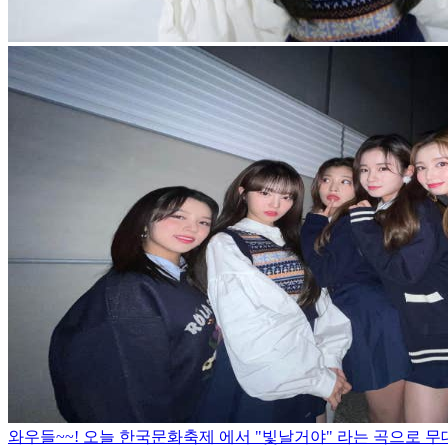
와우들~~! 오늘 한국문화축제 에서 "빛날거야" 라는 곡으로 