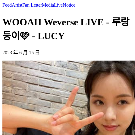
Feed
Artist
Fan Letter
Media
Live
Notice
WOOAH Weverse LIVE - 루랑
둥이🩷 - LUCY
2023 年 6 月 15 日