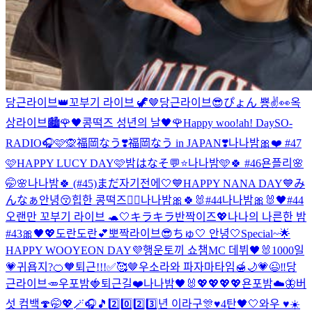
당근라이브👑
꼬부기 라이브 🦖🤎
당근라이브😎
ぴょん 뿅✌️👀
옥
상라이브🏙️
🌹🖤콩떡즈 성년의 날🖤🌹
Happy woo!ah! Day
SO-
RADIO🎧🩷🙊
福岡なう❣️
福岡なう in JAPAN❣️
나나밤🎀❤️ #47
🩷HAPPY LUCY DAY🩷
밤はなそ💬⭐️
나나밤🩵🍀 #46
욘플리🌸
🤭🌸
나나밤🍀 (#45)
まだ자기전에🤍
💙HAPPY NANA DAY💙
み
んなぁ안녕😚
힙한 콩떡즈✌🏻
나나밤🎀🍀🐰#44
나나밤🎀🐰🖤#44
오랜만 꼬부기 라이브 🐢🤍
キラキラ반짝이즈💖
나나의 나른한 밤
#43🎀🖤💖
도란도란💕
뽀짝라이브😎
ちゅ🤍 안녕🤍
Special~🌟
HAPPY WOOYEON DAY💜
행운토끼 쇼챔MC 데뷔🖤🐰
1000일
💗
귀욥지?🍊🧡
퇴근!!!✅🥰🤎
우소라와 파자마타임🍯🌙
💗😉‼️
당
근라이브🥕
우포밤🍓
퇴근길❤️
나나밤🖤🐰
💖💖💖💖
욘포밤☁️🦋
버
섯 컴백🍄
🤭💖🪄🎧🎵
2️⃣0️⃣2️⃣3️⃣년 이라구🎊♥️
4탄🖤🤍
와우 ♥️☀️