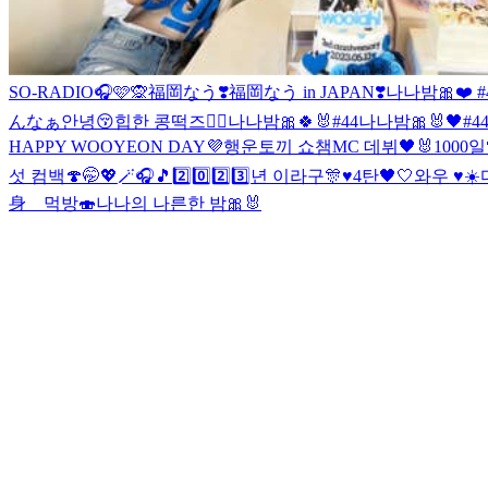
SO-RADIO🎧🩷🙊
福岡なう❣️
福岡なう in JAPAN❣️
나나밤🎀❤️ #
んなぁ안녕😚
힙한 콩떡즈✌🏻
나나밤🎀🍀🐰#44
나나밤🎀🐰🖤#4
HAPPY WOOYEON DAY💜
행운토끼 쇼챔MC 데뷔🖤🐰
1000일
섯 컴백🍄
🤭💖🪄🎧🎵
2️⃣0️⃣2️⃣3️⃣년 이라구🎊♥️
4탄🖤🤍
와우 ♥️☀️
身 먹방🍣
나나의 나른한 밤🎀🐰