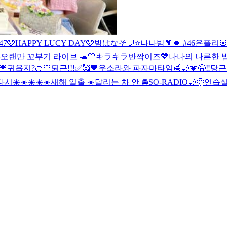
47
🩷HAPPY LUCY DAY🩷
밤はなそ💬⭐️
나나밤🩵🍀 #46
욘플리
4
오랜만 꼬부기 라이브 🐢🤍
キラキラ반짝이즈💖
나나의 나른한 밤 #
💗
귀욥지?🍊🧡
퇴근!!!✅🥰🤎
우소라와 파자마타임🍯🌙
💗😉‼️
당근
다시☀️☀️☀️☀️☀️
새해 일출 ☀️
달리는 차 안 🚘
SO-RADIO🌙🫢
연습실 L