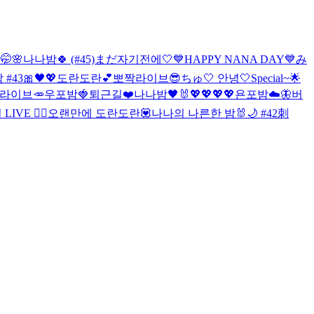

🤭🌸
나나밤🍀 (#45)
まだ자기전에🤍
💙HAPPY NANA DAY💙
み
43🎀🖤💖
도란도란💕
뽀짝라이브😎
ちゅ🤍 안녕🤍
Special~🌟
라이브🥕
우포밤🍓
퇴근길❤️
나나밤🖤🐰
💖💖💖💖
욘포밤☁️🦋
버
IVE ❤️‍🔥
오랜만에 도란도란💟
나나의 나른한 밤🐰🌙 #42
刺