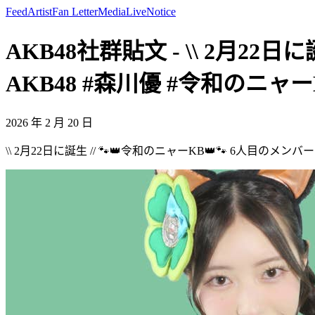
Feed
Artist
Fan Letter
Media
Live
Notice
AKB48社群貼文 - \\ 2月22日
AKB48 #森川優 #令和のニャーKB
2026 年 2 月 20 日
\\ 2月22日に誕生 // 🐾👑令和のニャーKB👑🐾 6人目のメン