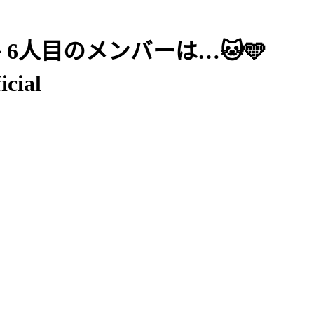
🐾 6人目のメンバーは…🐱🩵
ial