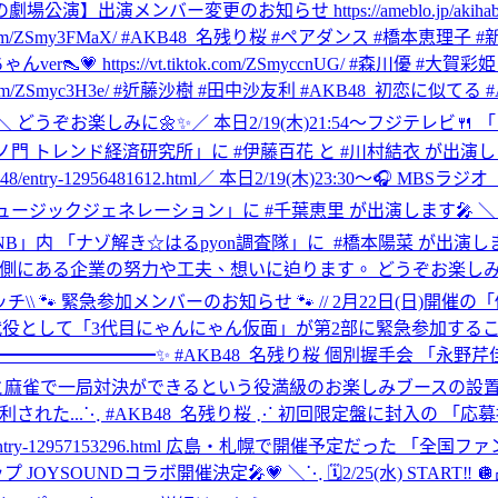
場公演】出演メンバー変更のお知らせ https://ameblo.jp/akihabara48/
.com/ZSmy3FMaX/ #AKB48_名残り桜 #ペアダンス #橋本恵理子 
 https://vt.tiktok.com/ZSmyccnUG/ #森川優 #大賀
ok.com/ZSmyc3H3e/ #近藤沙樹 #田中沙友利 #AKB48_初恋に似てる #
＼ どうぞお楽しみに🌼✨
／ 本日2/19(木)21:54～フジテレビ
第1「虎ノ門 トレンド経済研究所」に #伊藤百花 と #川村結衣 が出演し
entry-12956481612.html
／ 本日2/19(木)23:30～🎧 MB
📺 「ミュージックジェネレーション」に #千葉恵里 が出演します
KNB」内 ‎「ナゾ解き☆はるpyon調査隊」に ‎ ⁦‪#橋本陽菜‬⁩ が出演
‎裏側にある企業の努力や工夫、想いに迫ります。 ‎どうぞお楽しみ
ッチ
\\ 🐾 緊急参加メンバーのお知らせ 🐾 // 2月22日(
役として「3代目にゃんにゃん仮面」が第2部に緊急参加すること
️━━━━━━━━━━━✨ #AKB48_名残り桜 個別握手会 「永野
麻雀で一局対決ができるという役満級のお楽しみブースの設置が決定
された...
⋱ #AKB48_名残り桜 ⋰ 初回限定盤に封入の 「
kihabara48/entry-12957153296.html 広島・札幌で開
JOYSOUNDコラボ開催決定🎤💗 ＼⋱ 🗓️2/25(水) START‼