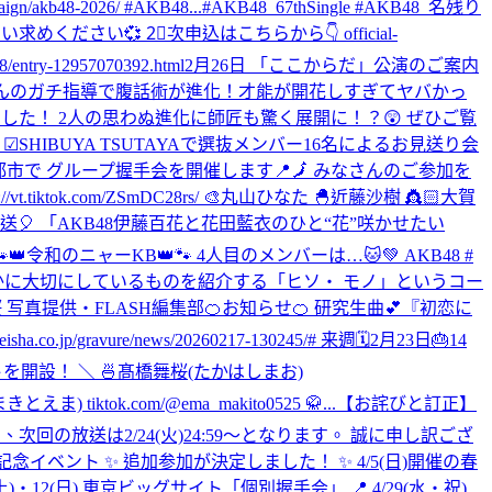
48-2026/ #AKB48...
#AKB48_67thSingle #AKB48_名残り
買い求めください💞 2⃣次申込はこちらから👇 official-
ry-12957070392.html
2月26日 「ここからだ」公演のご案内
いっこく堂さんのガチ指導で腹話術が進化！才能が開花しすぎてヤバかっ
だきました！ 2人の思わぬ進化に師匠も驚く展開に！？😲 ぜひご覧
 ☑︎SHIBUYA TSUTAYAで選抜メンバー16名によるお見送り会
島の4都市で グループ握手会を開催します📍🗾 みなさんのご参加を
tok.com/ZSmDC28rs/ 🎨丸山ひなた 🐣近藤沙樹 👸🏻大賀
～文化放送🎈 「AKB48伊藤百花と花田藍衣のひと“花”咲かせたい
/ 🐾👑令和のニャーKB👑🐾 4人目のメンバーは…🐱💚 AKB48 #
㊙️ひそかに大切にしているものを紹介する「ヒソ・ モノ」というコー
 写真提供・FLASH編集部
🍊お知らせ🍊 研究生曲💕『初恋に
ravure/news/20260217-130245/# 来週🗓2月23日🎂14
ウントを開設！ ＼ 🍜髙橋舞桜(たかはしまお)
きとえま) tiktok.com/@ema_makito0525 🥋...
【お詫びと訂正】
の放送は2/24(火)24:59〜となります。 誠に申し訳ござ
売記念イベント ✨ 追加参加が決定しました！ ✨ 4/5(日)開催の春
12(日) 東京ビッグサイト「個別握手会」 📍 4/29(水・祝)