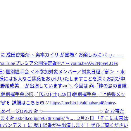
に 成田香姫奈 、奥本カイリ が登場.ᐟ お楽しみに⋆☾·̩͙
⋆.┈┈
:00〜🕘 YouTubeプレミア公開決定🎬❀.* ➳ youtu.be/Aw2NpveLOFs
日(日) 個別握手会 ＜不参加対象メンバー／対象日程／部＞ ・水
してお客様には多大なご迷惑をおかけいたしますことを深くお詫び申
に #倉野尾成美 が出演しています📣 ＼ 今回は 👼「神の島の冒険
別握手会🤝🏻⋰ 🗓️2/21(土)-22(日)個別握手会 ˗ˏˋ📍幕張メッ
https://ameblo.jp/akihabara48/entry-
めページOPEN 🌸 ✨━━━━━━━━━━━━✨ 🌸 お待た
/lp/67th-single/ ✎... ...
2月27日 「そこに未来は
「OH!バンデス 」に 坂川陽香が生出演します！ ぜひご覧ください