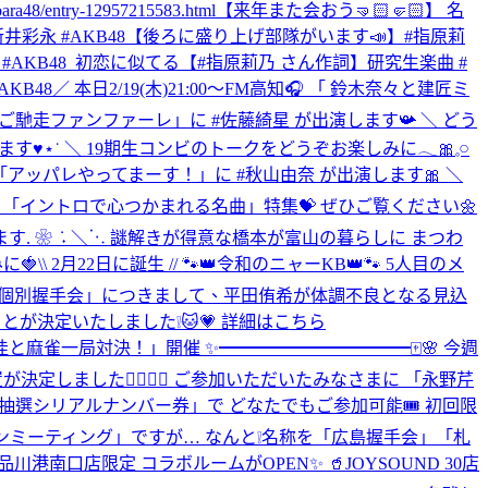
entry-12957215583.html
【来年また会おう🤜🏻🤛🏻】 名
#新井彩永 #AKB48
【後ろに盛り上げ部隊がいます📣】#指原莉
彩姫 #AKB48_初恋に似てる
【#指原莉乃 さん作詞】研究生楽曲 #
AKB48
／ 本日2/19(木)21:00～FM高知🎧 「 鈴⽊奈々と建匠ミ
🍴 「ご馳走ファンファーレ」に #佐藤綺星 が出演します📯 ＼ どう
ます♥⋆˙ ＼ 19期生コンビのトークをどうぞお楽しみに𓂃🎀𓈒𓏸
Sラジオ「アッパレやってまーす！」に #秋山由奈 が出演します🎀 ＼
 ＼ 「イントロで心つかまれる名曲」特集💝 ぜひご覧ください🌼
します. ❀ ݁ ˖ ‎＼⋱ ‎謎解きが得意な橋本が富山の暮らしに ‎まつわ
に🍓
\\ 2月22日に誕生 // 🐾👑令和のニャーKB👑🐾 5人目のメ
日)開催の「個別握手会」につきまして、平田侑希が体調不良となる見込
が決定いたしました❕🐱💗 詳細はこちら
芹佳と麻雀一局対決！」開催 ✨━━━━━━━━━━━🀄️🌸 今週
しました✊🏻🎯💖 ご参加いただいたみなさまに 「永野芹
応募抽選シリアルナンバー券」で どなたでもご参加可能🎟️ 初回限
催予定だった 「全国ファンミーティング」ですが… なんと❕名称を「広島握手会」「札
️ 🪩品川港南口店限定 コラボルームがOPEN✨ 🥤JOYSOUND 30店