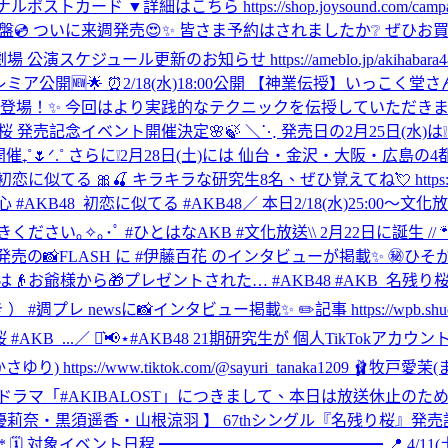
はこちら https://shop.joysound.com/campaign/akb
icial Shop盤💿 ついに来週発売😍✨ 皆さま予約はされましたか❔ ぜひお
場 公演スケジュール更新のお知らせ https://ameblo.jp/akihabara48/ent
beプレミア公開🆕🌟 ⏰2/18(水)18:00公開 【神業伝授】
こく堂さんが再び登場！✨ 今回はより実践的なテクニックを伝授していた
り桜 発売記念イベント開催決定🌸🍃 ＼⋱ 発売日の2月25日(水)は❕
催₊˚🌷ᐟ.˚ さらに❕2月28日(土)には 仙台・金沢・大阪・広
る 🎀🍒 キラキラな研究生8名、ぜひ覚えてね💘 https://vt.tik
 #AKB48_初恋に似てる #AKB48
／ 本日2/18(水)25:00
きください｡✧｡･ﾟ #ひとはなAKB #文化放送
\\ 2月22日に誕生 /
日発売の📸FLASH に #伊藤百花 のインタビューが掲載✨ 
お爺様から🎁プレゼントされた… #AKB48 #AKB_名残り桜
📸インタビュー掲載✨ ✏️記事 https://wpb.shueisha.co.jp/g
#AKB_...
／ ⋆͛📢⋆#AKB48 21期研究生が 個人TikTokアカ
さゆり) https://www.tiktok.com/@sayuri_tanaka1209 🩰牧戸愛茉(ま
「#AKIBALOST」につきまして、本日は放送休止のため、次回
 【 行天優莉奈・黒須遥香・山根涼羽 】 67thシングル『名残り桜』発
 対象イベント日程 ━━━━━━━━━━━━━━ 📍 4/11(土)・