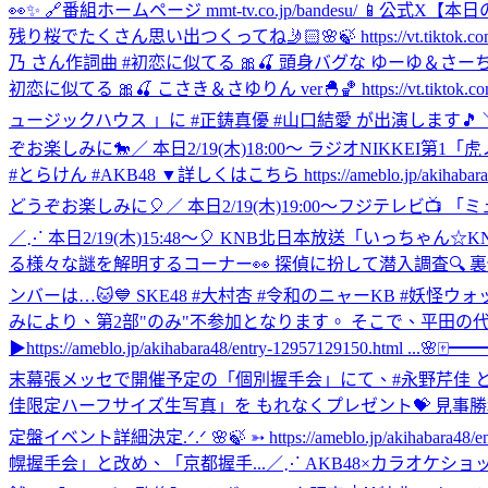
👀✨ 🔗番組ホームページ mmt-tv.co.jp/bandesu/ 📱公式X
【本日の劇
残り桜でたくさん思い出つくってね🤳🏻🌸🍃 https://vt.tiktok
乃 さん作詞曲 #初恋に似てる 🎀🍒 頭身バグな ゆーゆ＆さーちゃんver👠
初恋に似てる 🎀🍒 こさき＆さゆりん ver🐣🏀 https://vt.tikt
ュージックハウス 」に #正鋳真優 #山口結愛 が出演します🎵 
ぞお楽しみに🐎
／ 本日2/19(木)18:00～ ラジオNIKKEI
#とらけん #AKB48 ▼詳しくはこちら https://ameblo.jp/akihabara48/
どうぞお楽しみに🎈
／ 本日2/19(木)19:00～フジテレビ
／⋰ ‎本日2/19(木)15:48～🎈 ‎KNB北日本放送「いっちゃん☆
る様々な謎を解明するコーナー👀 ‎探偵に扮して潜入調査🔍 
ンバーは…🐱💙 SKE48 #大村杏 #令和のニャーKB #妖怪ウォ
みにより、第2部"のみ"不参加となります。 そこで、平田の代
▶https://ameblo.jp/akihabara48/entry-12957129150.html ...
🌸🀄
末幕張メッセで開催予定の「個別握手会」にて、#永野芹佳 と
佳限定ハーフサイズ生写真」を もれなくプレゼント💝 見事勝利
定盤イベント詳細決定.ᐟ.ᐟ 🌸🍃 ➳ https://ameblo.jp/a
幌握手会」と改め、「京都握手...
／⋰ AKB48×カラオケショップ 