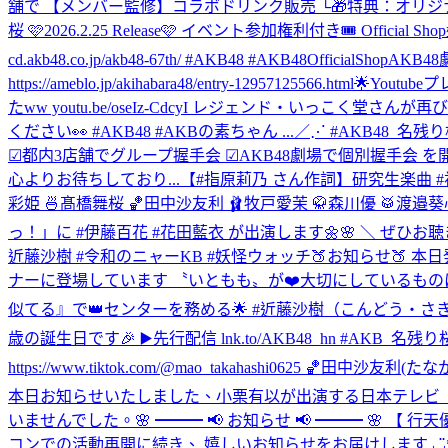
舗で 【メンバー監修】コラボドリンク販売 └🎁特典：オリジナルポストカード ▼詳細
桜 🩷2026.2.25 Release🩷 イベント参加権利付き🎟️ Off
cd.akb48.co.jp/akb48-67th/ #AKB48 #AKB48OfficialShop
AKB48劇
https://ameblo.jp/akihabara48/entry-12957125566.html
🌟Youtu
たww youtu.be/oseIz-CdcyI レジェンド・いっ
ください👀 #AKB48 #AKBの素ちゃん ...
／⋰ #AKB48_名残
☑︎都内3店舗でグループ握手会 ☑︎AKB48劇場で個別握手会 を開
心よりお待ちしており...
【#指原莉乃 さん作詞】研究生楽曲 #初恋に似て
彩姫 🍜髙橋舞桜 🏀田中沙友利 🩰牧戸愛茉 🥋森川優 🥁渡邉葵心
っ！」に #伊藤百花 #花田藍衣 が出演します🌼🌸 ＼ ぜひお聴
近藤沙樹 #令和のニャーKB #妖怪ウォッチ
🍑お知らせ🍑 本
ナーに登場しています 〝いともも〟が❤️大切にしているものは👴
似てる』で👑センターを務める🌟 #近藤沙樹（こんどう・さき ） #週プレ newsに
歳の誕生日です🎉 ▶️先行配信 lnk.to/AKB48_hn #AKB_名残り桜 
https://www.tiktok.com/@mao_takahashi0625 🏀田中沙友利(たなか
本日お知らせいたしました、小栗有以が出演する日本テレビ ドラマ
いませんでした。
🌸 ━━━ 📢 お知らせ 📢 ━━━ 🌸
コンでの活動再開に続き、 嬉しいお知らせをお届けします ◡̈* 🗓