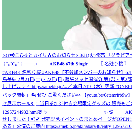
⚡ꉂꉂ📢こひ☕️とカイリ🎸のお知らせ⚡ 3/31(火)発売 「グラ
⊹°｡🌸｡°⊹ ┈┈.⋆ 𝐀𝐊𝐁𝟒𝟖 𝟔𝟕𝐭𝐡 𝐒𝐢𝐧𝐠𝐥𝐞 〖 名残り桜
#AKB48_名残り桜 #AKB48
【不参加メンバーのお知らせ】67t
島美結 2月21日(土)・22日(日) 幕張メッセ開催分 第1
し上げます。 https://ameblo.jp/...
／ 本日2/19（木）更新 #ON
パック開封」🏝️ ぜひ ご覧ください👀 【youtu.be/0etemrfrb
セ展示ホール8 ˎˊ˗ 当日参加券付き会場限定グッズの 販売もございます🪄◝
12957244932.html
🌸 ✨━━━━━━━━━━━━✨ 🌸 AKB
せしました！📢💕 発売記念イベントのまとめページがOPEN✨ 随時、最新情報
ある」公演のご案内 https://ameblo.jp/akihabara48/entry-129572167