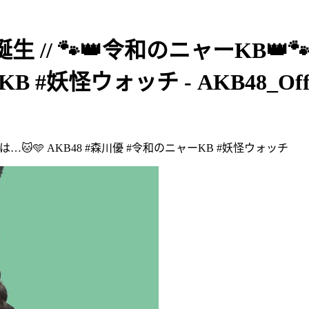
に誕生 // 🐾👑令和のニャーKB
 #妖怪ウォッチ - AKB48_Offic
バーは…🐱🩵 AKB48 #森川優 #令和のニャーKB #妖怪ウォッチ