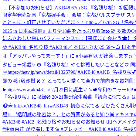
...
【不参加のお知らせ】AKB48 67th SG 『名残り桜』
限定盤発売記念「京都握手会」 会場：京都パルスプラザ ス
とともに、訂正させていただきます。 http...
／ 67th SG「名
2025 in 日本武道館』より全18曲をたっぷり収録🎤
にふさわしい熱いパフォーマンス✨...
【来年また会おう🎓】 名残り
葵 #AKB48_名残り桜 #AKB48
／ 本日2/17(火)25:59～📺
オ「アッパレやってまーす！」に #小栗有以 が出演します⛄ ＼ 
タビュー掲載✨ 🌸『名残り桜』や💪挑戦したいことなど💬
✏️https://thetv.jp/news/detail/1325790/ #AKB48 #AKB_名残り桜

歳の #近藤沙樹 🎤🎀 とっても可愛くて全力で前向きな歌詞🗒️✨ 
▶︎https://www.akb48....
\\ 2月22日に誕生 // 🐾👑令和のニャー
『名残り桜』に収録💿 20•21期研究生楽曲『初恋に似てる』は #指
🎧💭 lnk.to/AKB48_hn #AKB48_初恋に似てる ぜひたくさん聴い
場✨ 〝透明感の秘密は？〟との質問があると知り💓ドキドキの5名… 結果✨ライ
#AKB48 #AKB_名残り桜
📢お知らせのお知らせ 💆‍♀️ヘアメ
#伊藤百花 が登場します🚀 #プレッピー #AKB48 #AKB_