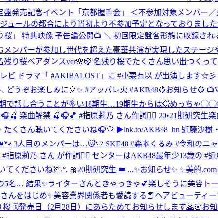
 初回限定盤発売記念イベント「京都握手会」 ＜不参加対象メンバー
ケジュールの都合により当初より不参加予定となっておりまし
残り桜」 特典映像 予告編公開📺 ＼ 初回限定盤各形態に収録される特典映像予告
 多数のOGメンバーが参加し世代を超えた豪華共演が実現したステ
桜ペアダンスver🌸🍃 名残り桜でたくさん思い出つくってね🤳🏻🌷 htt
 日本テレビ ドラマ「 #AKIBALOST」に #小栗有以 が出演します☆
どうぞお楽しみに🎈✨ #アッパレ火 #AKB48
🍋お知らせ🍋 
 同期で話し合うことが多い18期生…19期生からは💥めっちゃ
🎧🍒 楽曲解禁 🍒🎧💕 #指原莉乃 さん作詞✍🏻 20•21期研究
たくさん聴いてくださいね🎧💭 ▶︎lnk.to/AKB48_hn 近藤
KB👑🐾 3人目のメンバーは…🐱💛 SKE48 #森本くるみ #令和の
原莉乃 さん が作詞✍🏻 センターはAKB48最年少13歳の #近藤沙
てくださいね🏹˖°. 🎀20期研究生 👑 ...
✨お知らせ✨ ✨美的.co
ターさんときゃっきゃ💕楽しそうに美容トークしてました😆 https://ww
イクさんをはじめ✨美容業界関係者も愛読する📕ヘアビューティーマガジ
名残り桜 🗓発売日（2月28日）にあらためてお知らせします🙇
🌸お知