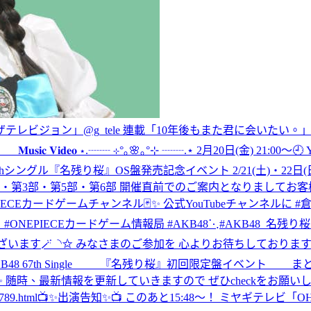
ビアザテレビジョン」@g_tele 連載「10年後もまた君に会いたい。」
 〗 𝐌𝐮𝐬𝐢𝐜 𝐕𝐢𝐝𝐞𝐨 ⋆.┈┈ ⊹°｡🌸｡°⊹ ┈┈.⋆ 2月20日(金) 21
hシングル『名残り桜』OS盤発売記念イベント 2/21(土)・22
部・第2部・第3部・第5部・第6部 開催直前でのご案内となりま
EPIECEカードゲームチャンネル🃏✨ 公式YouTubeチャンネル
9w】 #ONEPIECEカードゲーム情報局 #AKB48
⋱#AKB48_名残り桜 個
✩ みなさまのご参加を 心よりお待ちしております🐮🍦 詳細はこちら🌸🤍 
48 67th Single 『名残り桜』初回限定盤イベント まと
を更新していきますので ぜひcheckをお願いします🌸 akb48.co.jp
89.html
📺✨出演告知✨📺 このあと15:48〜！ ミヤギテレビ