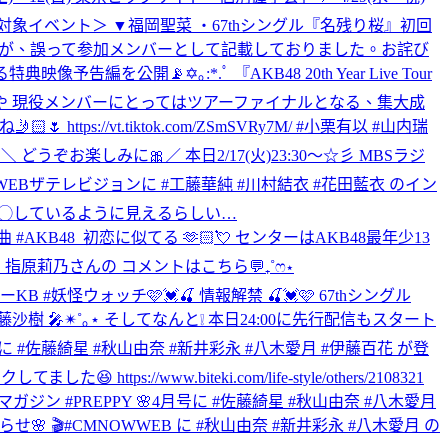
／対象イベント＞ ▼福岡聖菜 ・67thシングル『名残り桜』初回
たが、誤って参加メンバーとして記載しておりました。お詫び
編を公開📡✡｡:*.ﾟ 『AKB48 20th Year Live Tour
ージや 現役メンバーにとってはツアーファイナルとなる、集大成
ps://vt.tiktok.com/ZSmSVRy7M/ #小栗有以 #山内瑞
彡 ＼ どうぞお楽しみに🎀
／ 本日2/17(火)23:30～☆彡 MBSラジ
📺WEBザテレビジョンに #工藤華純 #川村結衣 #花田藍衣 のイン
◯◯◯しているように見えるらしい…
生楽曲 #AKB48_初恋に似てる 🫶🏻💘 センターはAKB48最年少13
沙樹・指原莉乃さんの コメントはこちら💬₊˚ෆ⋆
ニャーKB #妖怪ウォッチ
🩷💓🍒 情報解禁 🍒💓🩷 67thシングル
樹 🎤✴︎˚｡⋆ そしてなんと❕ 本日24:00に先行配信もスタート
mに #佐藤綺星 #秋山由奈 #新井彩永 #八木愛月 #伊藤百花 が登
w.biteki.com/life-style/others/2108321
ン #PREPPY 🌸4月号に #佐藤綺星 #秋山由奈 #八木愛月
らせ🌸 🎬#CMNOWWEB に #秋山由奈 #新井彩永 #八木愛月 の