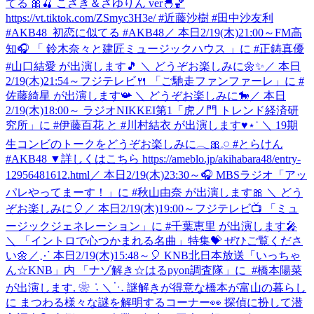
てる 🎀🍒 こさき＆さゆりん ver🐣🏀
https://vt.tiktok.com/ZSmyc3H3e/ #近藤沙樹 #田中沙友利
#AKB48_初恋に似てる #AKB48
／ 本日2/19(木)21:00～FM高
知🎧 「 鈴⽊奈々と建匠ミュージックハウス 」に #正鋳真優
#山口結愛 が出演します🎵 ＼ どうぞお楽しみに🌼✨
／ 本日
2/19(木)21:54～フジテレビ🍴 「ご馳走ファンファーレ」に #
佐藤綺星 が出演します📯 ＼ どうぞお楽しみに🐎
／ 本日
2/19(木)18:00～ ラジオNIKKEI第1「虎ノ門 トレンド経済研
究所」に #伊藤百花 と #川村結衣 が出演します♥⋆˙ ＼ 19期
生コンビのトークをどうぞお楽しみに𓂃🎀𓈒𓏸 #とらけん
#AKB48 ▼詳しくはこちら https://ameblo.jp/akihabara48/entry-
12956481612.html
／ 本日2/19(木)23:30～🎧 MBSラジオ「アッ
パレやってまーす！」に #秋山由奈 が出演します🎀 ＼ どう
ぞお楽しみに🎈
／ 本日2/19(木)19:00～フジテレビ📺 「ミュ
ージックジェネレーション」に #千葉恵里 が出演します🎤
＼ 「イントロで心つかまれる名曲」特集💝 ぜひご覧くださ
い🌼
‎／⋰ ‎本日2/19(木)15:48～🎈 ‎KNB北日本放送「いっちゃ
ん☆KNB」内 ‎「ナゾ解き☆はるpyon調査隊」に ‎ ⁦‪#橋本陽菜‬⁩
が出演します. ❀ ݁ ˖ ‎＼⋱ ‎謎解きが得意な橋本が富山の暮らし
に ‎まつわる様々な謎を解明するコーナー👀 ‎探偵に扮して潜