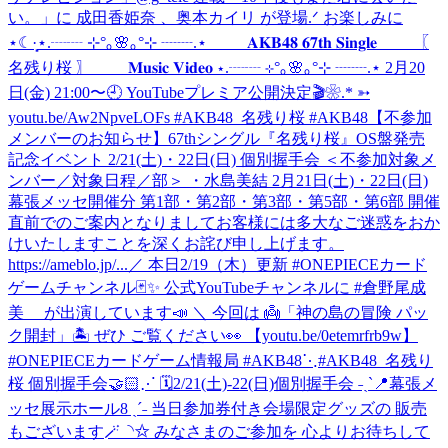
い。」に 成田香姫奈 、奥本カイリ が登場.ᐟ お楽しみに
⋆☾·̩͙
⋆.┈┈ ⊹°｡🌸｡°⊹ ┈┈.⋆ 𝐀𝐊𝐁𝟒𝟖 𝟔𝟕𝐭𝐡 𝐒𝐢𝐧𝐠𝐥𝐞 〖
名残り桜 〗 𝐌𝐮𝐬𝐢𝐜 𝐕𝐢𝐝𝐞𝐨 ⋆.┈┈ ⊹°｡🌸｡°⊹ ┈┈.⋆ 2月20
日(金) 21:00〜🕘 YouTubeプレミア公開決定🎬❀.* ➳
youtu.be/Aw2NpveLOFs #AKB48_名残り桜 #AKB48
【不参加
メンバーのお知らせ】67thシングル『名残り桜』OS盤発売
記念イベント 2/21(土)・22日(日) 個別握手会 ＜不参加対象メ
ンバー／対象日程／部＞ ・水島美結 2月21日(土)・22日(日)
幕張メッセ開催分 第1部・第2部・第3部・第5部・第6部 開催
直前でのご案内となりましてお客様には多大なご迷惑をおか
けいたしますことを深くお詫び申し上げます。
https://ameblo.jp/...
／ 本日2/19（木）更新 #ONEPIECEカード
ゲームチャンネル🃏✨ 公式YouTubeチャンネルに #倉野尾成
美 が出演しています📣 ＼ 今回は 👼「神の島の冒険 パッ
ク開封」🏝️ ぜひ ご覧ください👀 【youtu.be/0etemrfrb9w】
#ONEPIECEカードゲーム情報局 #AKB48
⋱#AKB48_名残り
桜 個別握手会🤝🏻⋰ 🗓️2/21(土)-22(日)個別握手会 ˗ˏˋ📍幕張メ
ッセ展示ホール8 ˎˊ˗ 当日参加券付き会場限定グッズの 販売
もございます🪄◝✩ みなさまのご参加を 心よりお待ちして