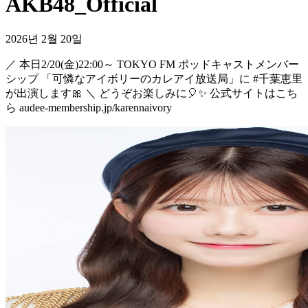
AKB48_Official
2026년 2월 20일
／ 本日2/20(金)22:00～ TOKYO FM ポッドキャストメンバー
シップ 「可憐なアイボリーのカレアイ放送局」に #千葉恵里
が出演します🎀 ＼ どうぞお楽しみに🎈✨ 公式サイトはこち
ら audee-membership.jp/karennaivory