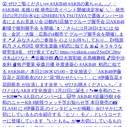
😲 ぜひご覧ください👀 #AKB48 #AKBの素ちゃん ...
／⋰
#AKB48_名残り桜 発売記念イベント開催決定🌸🍃 ＼⋱ 発売
日の2月25日(水)は❕ ☑︎SHIBUYA TSUTAYAで選抜メンバー16
名によるお見送り会 ☑︎都内3店舗でグループ握手会 ☑︎AKB48
劇場で個別握手会 を開催₊˚🌷ᐟ.˚ さらに❕2月28日(土)には 仙
台・金沢・大阪・広島の4都市で グループ握手会を開催しま
す📍🗾 みなさんのご参加を 心よりお待ちしており...
【#指原
莉乃 さん作詞】研究生楽曲 #初恋に似てる 🎀🍒 キラキラな
研究生8名、ぜひ覚えてね💘 https://vt.tiktok.com/ZSmDC28rs/
🎨丸山ひなた 🐣近藤沙樹 👸🏻大賀彩姫 🍜髙橋舞桜 🏀田中沙
友利 🩰牧戸愛茉 🥋森川優 🥁渡邉葵心 #AKB48_初恋に似て
る #AKB48
／ 本日2/18(水)25:00～文化放送🎈 「AKB48伊藤
百花と花田藍衣のひと“花”咲かせたいっ！」に #伊藤百花 #
花田藍衣 が出演します🌼🌸 ＼ ぜひお聴きください｡✧｡･ﾟ #
ひとはなAKB #文化放送
\\ 2月22日に誕生 // 🐾👑令和のニャ
ーKB👑🐾 4人目のメンバーは…🐱💚 AKB48 #近藤沙樹 #令
和のニャーKB #妖怪ウォッチ
🍑お知らせ🍑 本日発売の📸
FLASH に #伊藤百花 のインタビューが掲載✨ ㊙️ひそかに大
切にしているものを紹介する「ヒソ・ モノ」というコーナ
ーに登場しています 〝いともも〟が❤️大切にしているもの