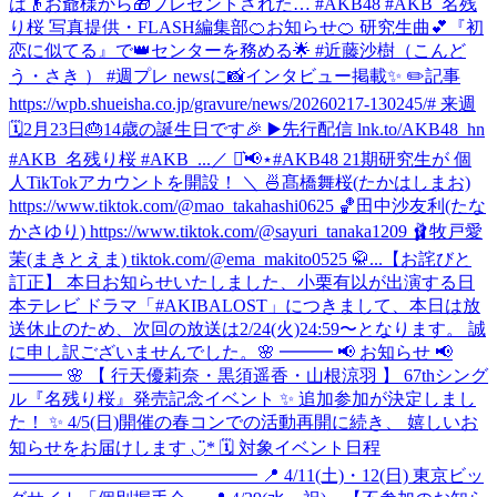
は👴お爺様から🎁プレゼントされた… #AKB48 #AKB_名残
り桜 写真提供・FLASH編集部
🍊お知らせ🍊 研究生曲💕『初
恋に似てる』で👑センターを務める🌟 #近藤沙樹（こんど
う・さき ） #週プレ newsに📸インタビュー掲載✨ ✏️記事
https://wpb.shueisha.co.jp/gravure/news/20260217-130245/# 来週
🗓2月23日🎂14歳の誕生日です🎉 ▶️先行配信 lnk.to/AKB48_hn
#AKB_名残り桜 #AKB_...
／ ⋆͛📢⋆#AKB48 21期研究生が 個
人TikTokアカウントを開設！ ＼ 🍜髙橋舞桜(たかはしまお)
https://www.tiktok.com/@mao_takahashi0625 🏀田中沙友利(たな
かさゆり) https://www.tiktok.com/@sayuri_tanaka1209 🩰牧戸愛
茉(まきとえま) tiktok.com/@ema_makito0525 🥋...
【お詫びと
訂正】 本日お知らせいたしました、小栗有以が出演する日
本テレビ ドラマ「#AKIBALOST」につきまして、本日は放
送休止のため、次回の放送は2/24(火)24:59〜となります。 誠
に申し訳ございませんでした。
🌸 ━━━ 📢 お知らせ 📢
━━━ 🌸 【 行天優莉奈・黒須遥香・山根涼羽 】 67thシング
ル『名残り桜』発売記念イベント ✨ 追加参加が決定しまし
た！ ✨ 4/5(日)開催の春コンでの活動再開に続き、 嬉しいお
知らせをお届けします ◡̈* 🗓 対象イベント日程
━━━━━━━━━━━━━━ 📍 4/11(土)・12(日) 東京ビッ