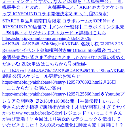
ミーティング」ですが… なんと❕名称を「広島握手会」「札
幌握手会」と改め、「京都握手...
／⋰ AKB48×カラオケショ
ップ JOYSOUNDコラボ開催決定🎤💗 ＼⋱ 🗓️2/25(水)
START‼️ 🪩品川港南口店限定 コラボルームがOPEN✨ 🥤
JOYSOUND 30店舗で 【メンバー監修】コラボドリンク販売
└🎁特典：オリジナルポストカード ▼詳細はこちら
https://shop.joysound.com/campaign/akb48-2026/
#AKB48...
#AKB48_67thSingle #AKB48_名残り桜 🩷2026.2.25
Release🩷 イベント参加権利付き🎟️ Official Shop盤💿 ついに
来週発売😍✨ 皆さま予約はされましたか❔ ぜひお買い求めく
ださい💞 2⃣次申込はこちらから👇 official-
cd.akb48.co.jp/akb48-67th/ #AKB48 #AKB48OfficialShop
AKB48
劇場 公演スケジュール更新のお知らせ
https://ameblo.jp/akihabara48/entry-12957070392.html
2月26日
「ここからだ」公演のご案内
https://ameblo.jp/akihabara48/entry-12957125566.html
🌟Youtubeプ
レミア公開🆕🌟 ⏰2/18(水)18:00公開 【神業伝授】いっこく
堂さんのガチ指導で腹話術が進化！才能が開花しすぎてヤバ
かったww youtu.be/oseIz-CdcyI レジェンド・いっこく堂さん
が再び登場！✨ 今回はより実践的なテクニックを伝授して
いただきました！ 2人の思わぬ進化に師匠も驚く展開に！？