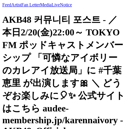
Feed
Artist
Fan Letter
Media
Live
Notice
AKB48 커뮤니티 포스트 - ／
本日2/20(金)22:00～ TOKYO
FM ポッドキャストメンバー
シップ 「可憐なアイボリー
のカレアイ放送局」に #千葉
恵里 が出演します🎀 ＼ どう
ぞお楽しみに🎈✨ 公式サイト
はこちら audee-
membership.jp/karennaivory -