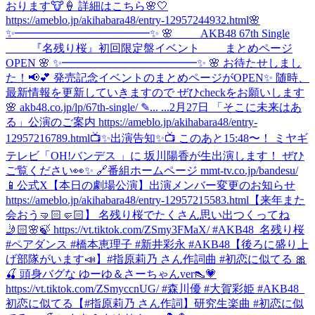
おります🐮🍦 詳細はこちら🌸🤍
https://ameblo.jp/akihabara48/entry-12957244932.html
🌸
✨━━━━━━━━━━━━✨ 🌸 AKB48 67th Single
『名残り桜』初回限定盤イベント まとめページ
OPEN 🌸 ✨━━━━━━━━━━━━✨ 🌸 お待たせしまし
た！📢💕 発売記念イベントのまとめページがOPEN✨ 随時、
最新情報を更新していきますので ぜひcheckをお願いします
🌸 akb48.co.jp/lp/67th-single/ ✎... ...
2月27日 「そこに未来はあ
る」公演のご案内 https://ameblo.jp/akihabara48/entry-
12957216789.html
📺✨出演告知✨📺 このあと15:48〜！ ミヤギ
テレビ「OH!バンデス 」に 坂川陽香が生出演します！ ぜひ
ご覧ください👀✨ 🔗番組ホームページ mmt-tv.co.jp/bandesu/
📱公式X
【本日の劇場公演】出演メンバー変更のお知らせ
https://ameblo.jp/akihabara48/entry-12957215583.html
【来年また
会おう🤜🏻🤛🏻】 名残り桜でたくさん思い出つくってね
🤳🏻🌸🍃 https://vt.tiktok.com/ZSmy3FMaX/ #AKB48_名残り桜
#ペアダンス #橋本恵理子 #新井彩永 #AKB48
【後ろに盛り上
げ部隊がいます📣】#指原莉乃 さん作詞曲 #初恋に似てる 🎀
🍒 頭身バグな ゆーゆ＆さーちゃんver👠💗
https://vt.tiktok.com/ZSmyccnUG/ #森川優 #大賀彩姫 #AKB48_
初恋に似てる
【#指原莉乃 さん作詞】研究生楽曲 #初恋に似