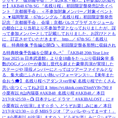
グサイト「個別握手会」 📍 4/29(水・祝) ...
【不参加のお知ら
せ】AKB48 67th SG 『名残り桜』 初回限定盤発売記念イベ
ント「京都握手会」 ＜不参加対象メンバー／対象イベント
＞ ▼福岡聖菜 ・67thシングル『名残り桜』初回限定盤発売
記念「京都握手会」 会場：京都パルスプラザ スケジュール
の都合により当初より不参加予定となっておりましたが、誤
って参加メンバーとして記載しておりました。お詫びととも
に、訂正させていただきます。 http...
／ 67th SG「名残り
桜」 特典映像 予告編公開📺 ＼ 初回限定盤各形態に収録され
る特典映像予告編を公開📡✡｡:*.ﾟ 『AKB48 20th Year Live
Tour 2025 in 日本武道館』より全18曲をたっぷり収録🎤🌸 多
数のOGメンバーが参加し世代を超えた豪華共演が実現した
ステージや 現役メンバーにとってはツアーファイナルとな
る、集大成にふさわしい熱いパフォーマンス✨...
【来年また
会おう🎓】 名残り桜ペアダンスver🌸🍃 名残り桜でたくさん
思い出つくってね🤳🏻🌷 https://vt.tiktok.com/ZSmSVRy7M/ #
小栗有以 #山内瑞葵 #AKB48_名残り桜 #AKB48
／ 本日
2/17(火)25:59～📺 日本テレビ ドラマ「 #AKIBALOST」に #
小栗有以 が出演します☆彡 ＼ どうぞお楽しみに🎀
／ 本日
2/17(火)23:30～☆彡 MBSラジオ「アッパレやってまーす！」
に #小栗有以 が出演します⛄ ＼ どうぞお楽しみに🎈✨ #アッ