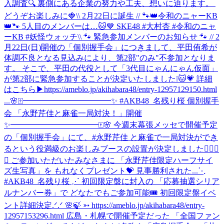
入調査🔍 ‎裏側にある企業の努力や工夫、想いに迫ります。 ‎
どうぞお楽しみに🍓
\\ 2月22日に誕生 // 🐾👑令和のニャーKB
👑🐾 5人目のメンバーは…🐱💙 SKE48 #大村杏 #令和のニャ
ーKB #妖怪ウォッチ
\\ 🐾 緊急参加メンバーのお知らせ 🐾 // 2
月22日(日)開催の「個別握手会」につきまして、平田侑希が
体調不良となる見込みにより、第2部"のみ"不参加となりま
す。 そこで、平田の代役として「3代目にゃんにゃん仮面」
が第2部に緊急参加することが決定いたしました❕🐱💗 詳細
はこちら▶https://ameblo.jp/akihabara48/entry-12957129150.html
...
🌸🀄️━━━━━━━━━━━✨ #AKB48_名残り桜 個別握手
会 「永野芹佳と麻雀一局対決！」開催
✨━━━━━━━━━━━🀄️🌸 今週末幕張メッセで開催予定
の「個別握手会」にて、#永野芹佳 と麻雀で一局対決ができ
るという役満級のお楽しみブースの設置が決定しました✊🏻🎯
💖 ご参加いただいたみなさまに 「永野芹佳限定ハーフサイ
ズ生写真」を もれなくプレゼント💝 見事勝利された...
⋱
#AKB48_名残り桜 ⋰ 初回限定盤に封入の 「応募抽選シリア
ルナンバー券」で どなたでもご参加可能🎟️ 初回限定盤イベ
ント詳細決定.ᐟ.ᐟ 🌸🍃 ➳ https://ameblo.jp/akihabara48/entry-
12957153296.html 広島・札幌で開催予定だった 「全国ファン