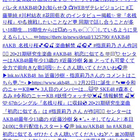
パレ火 #AKB48
🍋お知らせ🍋 📺WEBザテレビジョンに #工
藤華純 #川村結衣 #花田藍衣 のインタビュー掲載✨ 🌸『名残
り桜』や💪挑戦したいことなど💬 同期で話し合うことが多
い18期生…19期生からは💥めっちゃ◯◯◯しているように見
えるらしい… ✏️https://thetv.jp/news/detail/1325790/ #AKB48
#AKB_名残り桜
💕🎧🍒 楽曲解禁 🍒🎧💕 #指原莉乃 さん作詞
✍🏻 20•21期研究生楽曲 #AKB48_初恋に似てる 🫶🏻💘 センタ
ーはAKB48最年少13歳の #近藤沙樹 🎤🎀 とっても可愛くて
全力で前向きな歌詞🗒️✨ たくさん聴いてくださいね🎧💭
▶︎lnk.to/AKB48_hn 近藤沙樹・指原莉乃さんの コメントはこ
ちら💬₊˚ෆ⋆ ▶︎https://www.akb48....
\\ 2月22日に誕生 // 🐾👑令和
のニャーKB👑🐾 3人目のメンバーは…🐱💛 SKE48 #森本く
るみ #令和のニャーKB #妖怪ウォッチ
🩷💓🍒 情報解禁 🍒💓
🩷 67thシングル『名残り桜』に収録💿 20•21期研究生楽曲
『初恋に似てる』は #指原莉乃 さん が作詞✍🏻 センターは
AKB48最年少13歳の #近藤沙樹 🎤✴︎˚｡⋆ そしてなんと❕ 本日
24:00に先行配信もスタート🎧💭 lnk.to/AKB48_hn #AKB48_
初恋に似てる ぜひたくさん聴いてくださいね🏹˖°. 🎀20期研