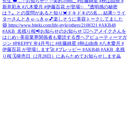
究生 👑 ...
✨お知らせ✨ ✨美的.comに #佐藤綺星 #秋山由奈 #
新井彩永 #八木愛月 #伊藤百花 が登場✨ 〝透明感の秘密
は？〟との質問があると知り💓ドキドキの5名… 結果✨ライ
ターさんときゃっきゃ💕楽しそうに美容トークしてました
😆 https://www.biteki.com/life-style/others/2108321 #AKB48
#AKB_名残り桜
📢お知らせのお知らせ 💆‍♀️ヘアメイクさんを
はじめ✨美容業界関係者も愛読する📕ヘアビューティーマガ
ジン #PREPPY 🌸4月号に #佐藤綺星 #秋山由奈 #八木愛月 #
伊藤百花 が登場します🚀 #プレッピー #AKB48 #AKB_名残
り桜 🗓発売日（2月28日）にあらためてお知らせします🙇