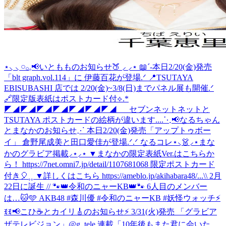
⋆⸜ ⸜ 𓏸𓂂𓈒📢いともものお知らせ🍑 ⸝‍ ⸝‍⋆ 📖´-本日2/20(金)発売
「blt graph.vol.114」に 伊藤百花が登場.ᐟ 📍TSUTAYA
EBISUBASHI 店では 2/20(金)~3/8(日)までパネル展も開催.ᐟ
🔗限定版表紙はポストカード付⟡.*
◤◢◤◢◤◢◤◢◤◢◤◢◤◢ セブンネットネットと
TSUTAYA ポストカードの絵柄が違います....
⋱📢なるちゃん
とまなかのお知らせ⋰ 本日2/20(金)発売「アップトゥボー
イ」 倉野尾成美と田口愛佳が登場.ᐟ.ᐟ なるコレ⋆⸜👗⸝‍⋆まな
かのグラビア掲載⸝⋆⸝⋆ ▼まなかの限定表紙Ver.はこちらか
ら！ https://7net.omni7.jp/detail/1107681068 限定ポストカード
付き🎈⸒⸒ ▼詳しくはこちら https://ameblo.jp/akihabara48/...
\\ 2月
22日に誕生 // 🐾👑令和のニャーKB👑🐾 6人目のメンバー
は…🐱🩵 AKB48 #森川優 #令和のニャーKB #妖怪ウォッチ
⚡
ꉂꉂ📢こひ☕️とカイリ🎸のお知らせ⚡ 3/31(火)発売 「グラビア
ザテレビジョン」@g_tele 連載「10年後もまた君に会いた