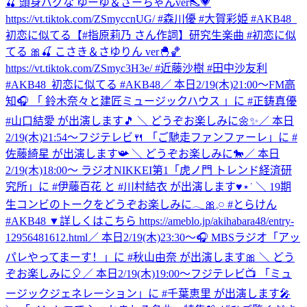
🍒 頭身バグな ゆーゆ＆さーちゃんver👠💗
https://vt.tiktok.com/ZSmyccnUG/ #森川優 #大賀彩姫 #AKB48_
初恋に似てる
【#指原莉乃 さん作詞】研究生楽曲 #初恋に似
てる 🎀🍒 こさき＆さゆりん ver🐣🏀
https://vt.tiktok.com/ZSmyc3H3e/ #近藤沙樹 #田中沙友利
#AKB48_初恋に似てる #AKB48
／ 本日2/19(木)21:00～FM高
知🎧 「 鈴⽊奈々と建匠ミュージックハウス 」に #正鋳真優
#山口結愛 が出演します🎵 ＼ どうぞお楽しみに🌼✨
／ 本日
2/19(木)21:54～フジテレビ🍴 「ご馳走ファンファーレ」に #
佐藤綺星 が出演します📯 ＼ どうぞお楽しみに🐎
／ 本日
2/19(木)18:00～ ラジオNIKKEI第1「虎ノ門 トレンド経済研
究所」に #伊藤百花 と #川村結衣 が出演します♥⋆˙ ＼ 19期
生コンビのトークをどうぞお楽しみに𓂃🎀𓈒𓏸 #とらけん
#AKB48 ▼詳しくはこちら https://ameblo.jp/akihabara48/entry-
12956481612.html
／ 本日2/19(木)23:30～🎧 MBSラジオ「アッ
パレやってまーす！」に #秋山由奈 が出演します🎀 ＼ どう
ぞお楽しみに🎈
／ 本日2/19(木)19:00～フジテレビ📺 「ミュ
ージックジェネレーション」に #千葉恵里 が出演します🎤