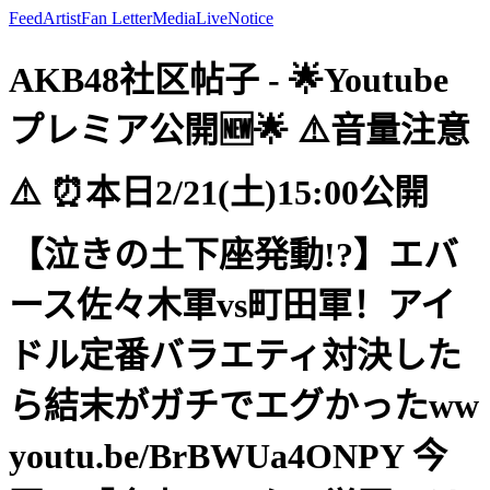
Feed
Artist
Fan Letter
Media
Live
Notice
AKB48社区帖子 - 🌟Youtube
プレミア公開🆕🌟 ⚠️音量注意
⚠️ ⏰本日2/21(土)15:00公開
【泣きの土下座発動!?】エバ
ース佐々木軍vs町田軍！アイ
ドル定番バラエティ対決した
ら結末がガチでエグかったww
youtu.be/BrBWUa4ONPY 今