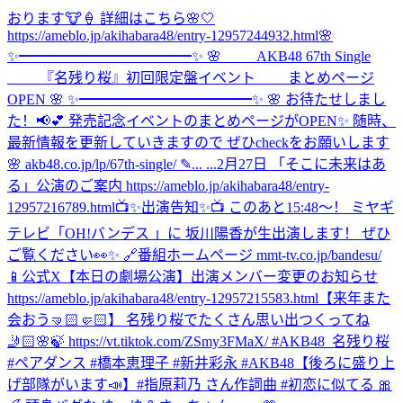
おります🐮🍦 詳細はこちら🌸🤍
https://ameblo.jp/akihabara48/entry-12957244932.html
🌸
✨━━━━━━━━━━━━✨ 🌸 AKB48 67th Single
『名残り桜』初回限定盤イベント まとめページ
OPEN 🌸 ✨━━━━━━━━━━━━✨ 🌸 お待たせしまし
た！📢💕 発売記念イベントのまとめページがOPEN✨ 随時、
最新情報を更新していきますので ぜひcheckをお願いします
🌸 akb48.co.jp/lp/67th-single/ ✎... ...
2月27日 「そこに未来はあ
る」公演のご案内 https://ameblo.jp/akihabara48/entry-
12957216789.html
📺✨出演告知✨📺 このあと15:48〜！ ミヤギ
テレビ「OH!バンデス 」に 坂川陽香が生出演します！ ぜひ
ご覧ください👀✨ 🔗番組ホームページ mmt-tv.co.jp/bandesu/
📱公式X
【本日の劇場公演】出演メンバー変更のお知らせ
https://ameblo.jp/akihabara48/entry-12957215583.html
【来年また
会おう🤜🏻🤛🏻】 名残り桜でたくさん思い出つくってね
🤳🏻🌸🍃 https://vt.tiktok.com/ZSmy3FMaX/ #AKB48_名残り桜
#ペアダンス #橋本恵理子 #新井彩永 #AKB48
【後ろに盛り上
げ部隊がいます📣】#指原莉乃 さん作詞曲 #初恋に似てる 🎀