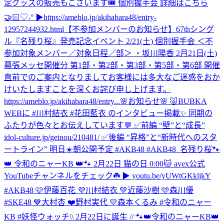
定グッズの販売もございます🎟️ 個別握手会 詳細はこちら
🤝🏻♡˖° ▶︎https://ameblo.jp/akihabara48/entry-
12957244932.html
【不参加メンバーのお知らせ】67thシング
ル『名残り桜』発売記念イベント 2/21(土) 個別握手会 ＜不
参加対象メンバー／対象日程／部＞ ・坂川陽香 2月21日(土)
幕張メッセ開催分 第1部・第2部・第3部・第5部・第6部 開催
直前でのご案内となりましてお客様には多大なご迷惑をおか
けいたしますことを深くお詫び申し上げます。
https://ameblo.jp/akihabara48/entry...
🌸お知らせ🌸 🐷BUBKA
WEBに #川村結衣 #花田藍衣 のインタビュー掲載✨ 同期の
ふたりが色々とお伝えしています💬 ✅前編 “壁”と“成長”
idol-culture.jp/geinou/210481/ ✅後編 “昇格”と“新時代へのスタ
ートライン” 明日☀️朝公開予定 #AKB48 #AKB48_名残り桜
🐾
👑 令和のニャーKB 👑🐾 2月22日 猫の日 0:00🐱 avex公式
YouTubeチャンネルをチェック☘️ ▶︎ youtu.be/yUWtGKkljkY
#AKB48 🩷伊藤百花 💜川村結衣 💚近藤沙樹 🩵森川優
#SKE48 💙大村杏 ❤️野村実代 💛森本くるみ #令和のニャー
KB #妖怪ウォッチ
\\ 2月22日に誕生 // 🐾👑令和のニャーKB👑