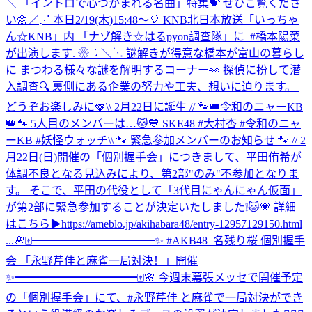
＼ 「イントロで心つかまれる名曲」特集💝 ぜひご覧くださ
い🌼
‎／⋰ ‎本日2/19(木)15:48～🎈 ‎KNB北日本放送「いっちゃ
ん☆KNB」内 ‎「ナゾ解き☆はるpyon調査隊」に ‎ ⁦‪#橋本陽菜‬⁩
が出演します. ❀ ݁ ˖ ‎＼⋱ ‎謎解きが得意な橋本が富山の暮らし
に ‎まつわる様々な謎を解明するコーナー👀 ‎探偵に扮して潜
入調査🔍 ‎裏側にある企業の努力や工夫、想いに迫ります。 ‎
どうぞお楽しみに🍓
\\ 2月22日に誕生 // 🐾👑令和のニャーKB
👑🐾 5人目のメンバーは…🐱💙 SKE48 #大村杏 #令和のニャ
ーKB #妖怪ウォッチ
\\ 🐾 緊急参加メンバーのお知らせ 🐾 // 2
月22日(日)開催の「個別握手会」につきまして、平田侑希が
体調不良となる見込みにより、第2部"のみ"不参加となりま
す。 そこで、平田の代役として「3代目にゃんにゃん仮面」
が第2部に緊急参加することが決定いたしました❕🐱💗 詳細
はこちら▶https://ameblo.jp/akihabara48/entry-12957129150.html
...
🌸🀄️━━━━━━━━━━━✨ #AKB48_名残り桜 個別握手
会 「永野芹佳と麻雀一局対決！」開催
✨━━━━━━━━━━━🀄️🌸 今週末幕張メッセで開催予定
の「個別握手会」にて、#永野芹佳 と麻雀で一局対決ができ