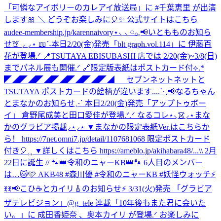
「可憐なアイボリーのカレアイ放送局」に #千葉恵里 が出演
します🎀 ＼ どうぞお楽しみに🎈✨ 公式サイトはこちら
audee-membership.jp/karennaivory
⋆⸜ ⸜ 𓏸𓂂𓈒📢いともものお知ら
せ🍑 ⸝‍ ⸝‍⋆ 📖´-本日2/20(金)発売「blt graph.vol.114」に 伊藤百
花が登場.ᐟ 📍TSUTAYA EBISUBASHI 店では 2/20(金)~3/8(日)
までパネル展も開催.ᐟ 🔗限定版表紙はポストカード付⟡.*
◤◢◤◢◤◢◤◢◤◢◤◢◤◢ セブンネットネットと
TSUTAYA ポストカードの絵柄が違います....
⋱📢なるちゃん
とまなかのお知らせ⋰ 本日2/20(金)発売「アップトゥボー
イ」 倉野尾成美と田口愛佳が登場.ᐟ.ᐟ なるコレ⋆⸜👗⸝‍⋆まな
かのグラビア掲載⸝⋆⸝⋆ ▼まなかの限定表紙Ver.はこちらか
ら！ https://7net.omni7.jp/detail/1107681068 限定ポストカード
付き🎈⸒⸒ ▼詳しくはこちら https://ameblo.jp/akihabara48/...
\\ 2月
22日に誕生 // 🐾👑令和のニャーKB👑🐾 6人目のメンバー
は…🐱🩵 AKB48 #森川優 #令和のニャーKB #妖怪ウォッチ
⚡
ꉂꉂ📢こひ☕️とカイリ🎸のお知らせ⚡ 3/31(火)発売 「グラビア
ザテレビジョン」@g_tele 連載「10年後もまた君に会いた
い。」に 成田香姫奈 、奥本カイリ が登場.ᐟ お楽しみに