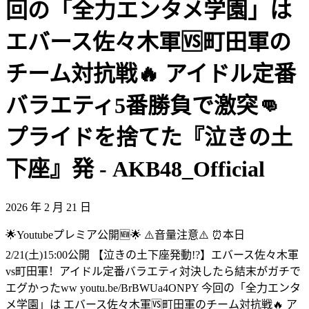
回の「全力エンタメ学園」は
エバース佐々木軍🆚町田軍の
チーム対抗戦🔥 アイドル定番
バラエティ5番勝負で激突👊
プライドを捨てた『泣きの土
下座』発 - AKB48_Official
2026 年 2 月 21 日
🌟Youtubeプレミア公開🆕🌟 ⚠️音量注意⚠️ ⏰本日
2/21(土)15:00公開 【泣きの土下座発動!?】エバース佐々木軍
vs町田軍！アイドル定番バラエティ対決したら結末がガチで
エグかったww youtu.be/BrBWUa4ONPY 今回の「全力エンタ
メ学園」は エバース佐々木軍🆚町田軍のチーム対抗戦🔥 ア