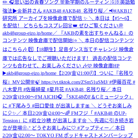
✏️ 🎧思い出の青春ソング 🌸新学期のルーティン 🇬🇧英語勉
強法▶︎🌼新井さん #AKB48 #AKB48_名残り桜
／ 📢#AKB17
研究所 アーカイブを映像倉庫で配信 ✨ ＼ 本日は【#5〜6】
を配信！ どちらもコスプレ回👗👑 ぜひご覧ください💭
akb48group-eizo.jp/home
／ 『AKBの素を出すちゃんねる』の
コンテンツ 映像倉庫で配信開始❕⭐️ ＼ 本日の配信コンテンツ
はこちら🎶 1️⃣【18期生】足音ダンス当てチャレンジ 映像倉
庫では広告なしでご視聴いただけます！ 過去の配信コンテ
ンツも合わせて、お楽しみください 🎶🩷 映像倉庫HP
▶️akb48group-eizo.jp/home
【2/20(金)21:00🕘】ついに『名残り
桜』MV公開🌸🍃 https://vt.tiktok.com/ZSm51uSMJ/ #伊藤百花 #
八木愛月 #佐藤綺星 #星月花 #AKB48_名残り桜
／ 本日
2/20(金)19:00～FM AICHI🎧 「SKE48のF＆Cミュージック」
に #下尾みう #田口愛佳 が出演します🎀 ＼ どうぞお楽しみ
に🎈✨
／ 本日2/20(金)24:00～🌈 FMフジ「 #AKB48 のUP-
Tension」に #岩立沙穂 が出演します🌼 ＼ 先週に引き続き岩
立が登場❀˖° どうぞお楽しみに🤍 #アップティー
／ 本日
2/20(金)22:00～ TOKYO FM ポッドキャストメンバーシップ