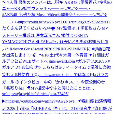
🐾 7人目 最後のメンバーは…🐱💗 AKB48 #伊藤百花 #令和の
ニャーKB #妖怪ウォッチ
⋆.┈┈ ⊹°｡🌸｡°⊹ ┈┈.⋆
#AKB48_名残り桜 Music Video公開🎬❀.* ⋆.┈┈ ⊹°｡🌸｡°⊹
┈┈.⋆ ➳https://youtu.be/Aw2NpveLOFs?si=5ngZ6zV5Aie2sATl
たくさん見てくださいね👀🌪️ MV監督は 川崎拓也さん MV
ストーリー構成は 澤本嘉光さん 振付は GENTA
YAMAGUCHIさん🩰 #AK...
*⋆⸜ ꉂꉂ📢いともものお知らせ🍑
⸝⋆* Rakuten GirlsAward 2026 SPRING/SUMMERに #伊藤百花
が出演します.ᐟ.ᐟ🍒 📍4/18(土)代々木第一体育館 ▼詳細はガ
ルアワ公式WEBサイトへ girls-award.com #ガルアワ2026SS #
ガルアワ
✨お知らせ✨ こちらは☕️ティータイムで優雅に😊微
笑む #川村結衣（@yui_kawamura）✨ …ではなく🪟#ガラス
ガール のインタビュー中の〝かわゆい〟✨ 今夜公開の🌸
『名残り桜』🎥MV撮影中💡ふと感じたこととは…
✏️https://glassgirl.info/article/post-33486/
▶️https://m.youtube.com/watch?v=Aw2Npve...
📢森川優 出演情報
🎉 2/28(土)発売「BUBKA4月号」に、 21期研究生 #森川優 が