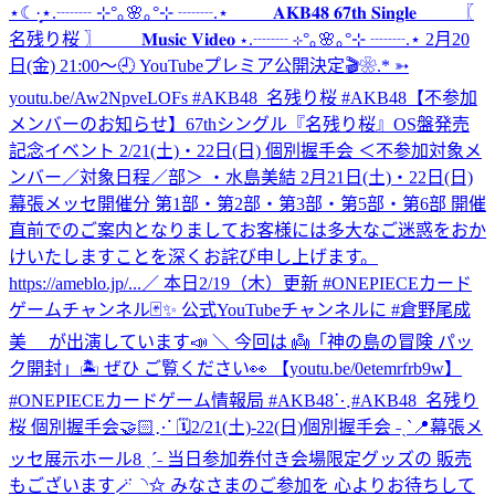
⋆☾·̩͙
⋆.┈┈ ⊹°｡🌸｡°⊹ ┈┈.⋆ 𝐀𝐊𝐁𝟒𝟖 𝟔𝟕𝐭𝐡 𝐒𝐢𝐧𝐠𝐥𝐞 〖
名残り桜 〗 𝐌𝐮𝐬𝐢𝐜 𝐕𝐢𝐝𝐞𝐨 ⋆.┈┈ ⊹°｡🌸｡°⊹ ┈┈.⋆ 2月20
日(金) 21:00〜🕘 YouTubeプレミア公開決定🎬❀.* ➳
youtu.be/Aw2NpveLOFs #AKB48_名残り桜 #AKB48
【不参加
メンバーのお知らせ】67thシングル『名残り桜』OS盤発売
記念イベント 2/21(土)・22日(日) 個別握手会 ＜不参加対象メ
ンバー／対象日程／部＞ ・水島美結 2月21日(土)・22日(日)
幕張メッセ開催分 第1部・第2部・第3部・第5部・第6部 開催
直前でのご案内となりましてお客様には多大なご迷惑をおか
けいたしますことを深くお詫び申し上げます。
https://ameblo.jp/...
／ 本日2/19（木）更新 #ONEPIECEカード
ゲームチャンネル🃏✨ 公式YouTubeチャンネルに #倉野尾成
美 が出演しています📣 ＼ 今回は 👼「神の島の冒険 パッ
ク開封」🏝️ ぜひ ご覧ください👀 【youtu.be/0etemrfrb9w】
#ONEPIECEカードゲーム情報局 #AKB48
⋱#AKB48_名残り
桜 個別握手会🤝🏻⋰ 🗓️2/21(土)-22(日)個別握手会 ˗ˏˋ📍幕張メ
ッセ展示ホール8 ˎˊ˗ 当日参加券付き会場限定グッズの 販売
もございます🪄◝✩ みなさまのご参加を 心よりお待ちして