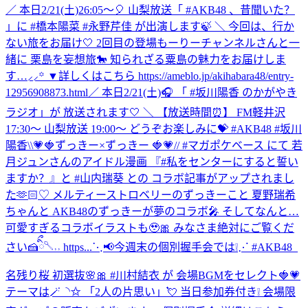
／ 本日2/21(土)26:05～🎈 山梨放送「 #AKB48 、昔聞いた？
」に #橋本陽菜 #永野芹佳 が出演します🍃 ＼ 今回は、行か
ない旅をお届け🤍 2回目の登場もーりーチャンネルさんと一
緒に 栗島を妄想旅🐎 知られざる粟島の魅力をお届けしま
す…⸝⸝꙳ ▼詳しくはこちら https://ameblo.jp/akihabara48/entry-
12956908873.html
／ 本日2/21(土)🎧 「 #坂川陽香 のかがやき
ラジオ」が 放送されます🤍 ＼ 【放送時間⏰】 FM軽井沢
17:30～ 山梨放送 19:00～ どうぞお楽しみに💝 #AKB48 #坂川
陽香
\\💗🍓ずっきー×ずっきー 🍓💗// #マガポケベース にて 若
月ジュンさんのアイドル漫画 『#私をセンターにすると誓い
ますか？』と #山内瑞葵 との コラボ記事がアップされまし
た🫶🏻♡ メルティーストロベリーのずっきーこと 夏野瑞希
ちゃんと AKB48のずっきーが夢のコラボ🎤 そしてなんと…
可愛すぎるコラボイラストも🥹🎀 みなさま絶対にご覧くだ
さい🍰ིྀ𓌈˒˒ https...
⋱📢今週末の個別握手会では❕⋰ #AKB48_
名残り桜 初選抜🌸🎀 #川村結衣 が 会場BGMをセレクト🍓💗
テーマは🪄◝✩ 「2人の片思い」💘 当日参加券付き❕ 会場限