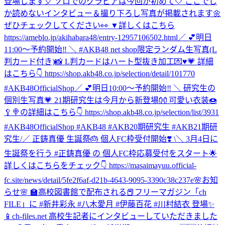
登場します🎈 ソロでのグラビアは今回が初めて🤍 ここでし
か読めないインタビュー＆撮り下ろし写真が掲載されます🌼
ぜひチェックしてください👀 ▼詳しくはこちら
https://ameblo.jp/akihabara48/entry-12957106502.html
／ 💕明日
11:00～予約開始‼️ ＼ #AKB48 net shop限定ランダム生写真(L
判カード付き)📸 L判カードはハート型抜き加工💌♥💗 詳細
はこちら👇 https://shop.akb48.co.jp/selection/detail/101770
#AKB48OfficialShop
／ 💕明日10:00～予約開始‼️ ＼ 研究生の
個別生写真💗 21期研究生は今月から新登場👐 可愛い衣装🍩
🥄🍭の詳細はこちら👇 https://shop.akb48.co.jp/selection/list/3931
#AKB48OfficialShop #AKB48 #AKB20期研究生 #AKB21期研
究生
/／ 正鋳真優 生誕祭🎂 個人FC枠受付開始❣️ \＼ 3月4日に
生誕祭を行う #正鋳真優 の 個人FC枠応募受付をスタート🌟
詳しくはこちらをチェック👇 https://masaimayuu.official-
fc.site/news/detail/5fe2f6af-d21b-4643-9095-3390c38c237e
🌸お知
らせ🌸 🏫高校図書館で配布される📕フリーマガジン「ch
FILE」に #新井彩永 #八木愛月 #伊藤百花 #川村結衣 登場✨
📱ch-files.net 高校生記者にインタビューしていただきました