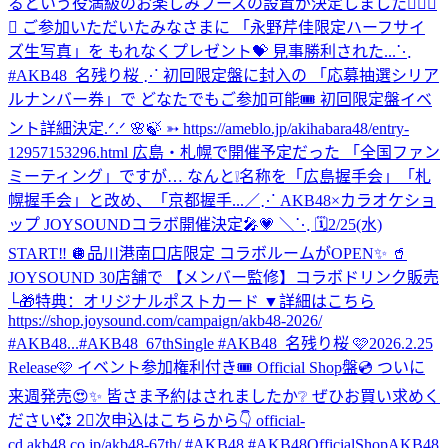
るという役満級のお楽しみブースの設置が決定しました✊🏻🎯
💖 ご参加いただいたみなさまに 「永野芹佳限定ハーフサイ
ズ生写真」を もれなくプレゼント💝 見事勝利された...
⋱
#AKB48_名残り桜 ⋰ 初回限定盤に封入の 「応募抽選シリア
ルナンバー券」で どなたでもご参加可能🎟️ 初回限定盤イベ
ント詳細決定.ᐟ.ᐟ 🌸🍃 ➳ https://ameblo.jp/akihabara48/entry-
12957153296.html 広島・札幌で開催予定だった 「全国ファン
ミーティング」ですが… なんと❕名称を「広島握手会」「札
幌握手会」と改め、「京都握手...
／⋰ AKB48×カラオケショ
ップ JOYSOUNDコラボ開催決定🎤💗 ＼⋱ 🗓️2/25(水)
START‼️ 🪩品川港南口店限定 コラボルームがOPEN✨ 🥤
JOYSOUND 30店舗で 【メンバー監修】コラボドリンク販売
└🎁特典：オリジナルポストカード ▼詳細はこちら
https://shop.joysound.com/campaign/akb48-2026/
#AKB48...
#AKB48_67thSingle #AKB48_名残り桜 🩷2026.2.25
Release🩷 イベント参加権利付き🎟️ Official Shop盤💿 ついに
来週発売😍✨ 皆さま予約はされましたか❔ ぜひお買い求めく
ださい💞 2⃣次申込はこちらから👇 official-
cd.akb48.co.jp/akb48-67th/ #AKB48 #AKB48OfficialShop
AKB48