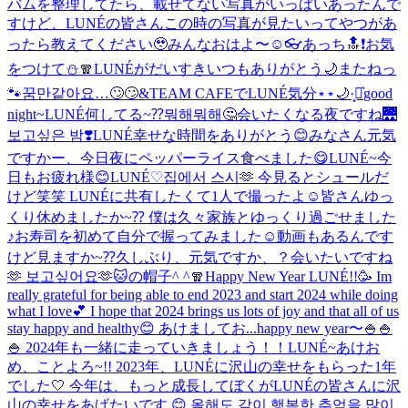
バムを整理してたら、載せてない写真がいっぱいあったんで
すけど、LUNÉの皆さんこの時の写真が見たいってやつがあ
ったら教えてください🥹
みんなおはよ〜☺️
👓
あっち🔝❗️
お気
をつけて⛄️🧣
LUNÉがだいすき
いつもありがとう🌙
またねっ
🐾
꿈만같아요…🙄🙄
&TEAM CAFEでLUNÉ気分⋆⋆🌙·̩͙‪⋆͛
good
night~
LUNÉ何してる~⁇뭐해뭐해🤔
会いたくなる夜ですね🌉
보고싶은 밤❣️
LUNÉ幸せな時間をありがとう😊
みなさん元気
ですかー、今日夜にペッパーライス食べました😋
LUNÉ~今
日もお疲れ様😊
LUNÉ♡
집에서 스시🫶 今見るとシュールだ
けど笑笑 LUNÉに共有したくて1人で撮ったよ☺️
皆さんゆっ
くり休めましたか~⁇ 僕は久々家族とゆっくり過ごせました
♪お寿司を初めて自分で握ってみました☺️動画もあるんです
けど見ますか~⁇
久しぶり、元気ですか、？会いたいですね
🫶 보고싶어요🫶
🐱の帽子^ ^
🧣
Happy New Year LUNÉ!!🥳 Im
really grateful for being able to end 2023 and start 2024 while doing
what I love💕 I hope that 2024 brings us lots of joy and that all of us
stay happy and healthy😊 あけましてお...
happy new year〜🍚🍚
🍚 2024年も一緒に走っていきましょう！！
LUNÉ~あけお
め、ことよろ~!! 2023年、LUNÉに沢山の幸せをもらった1年
でした🤍 今年は、もっと成長してぼくがLUNÉの皆さんに沢
山の幸せをあげたいです 😊 올해도 같이 행복한 추억을 많이