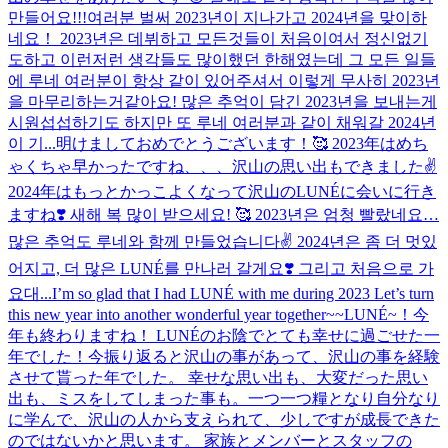
만들어요!!!
여러분 벌써 2023년이 지나가고 2024년을 맞이하
네요！ 2023년은 데뷔하고 모든것들이 처음이여서 정신없기
도하고 이런저런 생각들도 많이했던 한해였는데 그 모든 일들
에 루네 여러분이 항상 같이 있어주셔서 이렇게 무사히 2023년
을 마무리하는거같아요! 많은 추억이 담긴 2023년을 보내는게
시원섭섭하기도 하지만 또 루네 여러분과 같이 채워갈 2024년
이 기...
明けましておめでとうございます！🥰 2023年はめち
ゃくちゃ早かったですね、、、沢山の思い出もできました✌️
2024年はもっとかっこよくなって沢山のLUNÉに会いに行き
ますね❣️ 새해 복 많이 받으세요! 🥰 2023년은 엄청 빨랐네요…
많은 추억도 루네와 함께 만들었습니다✌️ 2024년은 좀 더 멋있
어지고, 더 많은 LUNÉ를 만나러 갈게요❣️ 그리고 처음으로 가
요대...
I’m so glad that I had LUNÉ with me during 2023 Let’s turn
this new year into another wonderful year together~~
LUNÉ~！今
年も終わりますね！ LUNÉのお陰でとても幸せに過ごせた一
年でした！今振り返ると沢山の事があって、沢山の事を経験
させて貰った年でした。 幸せな思い出も、大変だった思い
出も、ミスをしてしまった事も。一つ一つ糧となり自分なり
に学んで、沢山の人から支えられて、少しですが成長できた
のではないかと思います。 家族とメンバーとスタッフの