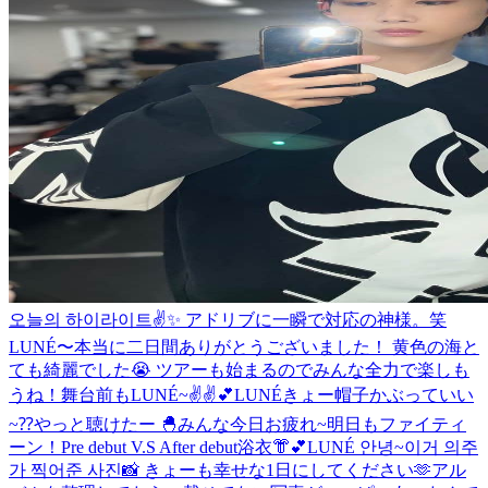
오늘의 하이라이트✌️✨ アドリブに一瞬で対応の神様。笑
LUNÉ〜本当に二日間ありがとうございました！ 黄色の海と
ても綺麗でした😭 ツアーも始まるのでみんな全力で楽しも
うね！
舞台前もLUNÉ~✌️✌️💕
LUNÉきょー帽子かぶっていい
~⁇
やっと聴けたー 🐣
みんな今日お疲れ~
明日もファイティ
ーン！
Pre debut V.S After debut
浴衣👘︎💕︎
LUNÉ 안녕~이거 의주
가 찍어준 사진📸 きょーも幸せな1日にしてください🫶
アル