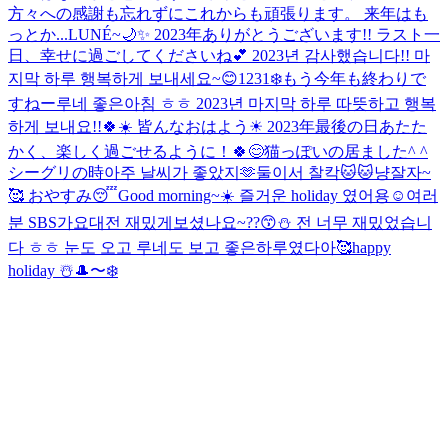
方々への感謝も忘れずにこれからも頑張ります。 来年はも
っとか...
LUNÉ~🌙✨️ 2023年ありがとうございます!! ラスト一
日、幸せに過ごしてくださいね💕︎ 2023년 감사했습니다!! 마
지막 하루 행복하게 보내세요~😊
1231❄️もう今年も終わりで
すねー
루네 좋은아침 ㅎㅎ 2023년 마지막 하루 따뜻하고 행복
하게 보내요!!🍀☀️ 皆んなおはよう☀ 2023年最後の日あたた
かく、楽しく過ごせるように！🍀😊
猫っぽいの居ました^ ^
シーグリの時아주 날씨가 좋았지🫶
둘이서 찰칵🐱🐱냥
잘자~
🥰 おやすみ😴
Good morning~☀️ 즐거운 holiday 였어용☺️
여러
분 SBS가요대전 재밌게보셨나요~??😙⛄️ 전 너무 재밌었습니
다 ㅎㅎ 눈도 오고 루네도 보고 좋은하루였다아🥰
happy
holiday ☃️
🎩〜❄️