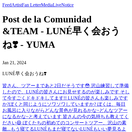
Feed
Artist
Fan Letter
Media
Live
Notice
Post de la Comunidad
&TEAM - LUNÉ早く会おう
ね❣️ - YUMA
Jan 21, 2024
LUNÉ早く会おうね❣️
皆さん、ツアーまであと2日だそうです😳 沢山練習して準備
したので、LUNÉの皆さんにお見せするのが楽しみです そし
て今すごくドキドキしてます!! LUNÉの皆さんも楽しみです
か?ぼくと同じようにソワソワしていますか? ぼくは、毎日
お風呂に入りながらどんな景色が見れるかな~どんなツアー
になるかな~と考えています 皆さんの今の気持ちも教えてく
ださい😄 ぼくたちの初めてのコンサートツアー、沢山の素
敵...
もう寝てるLUNÉもまだ寝てないLUNÉもいい夢見るよ