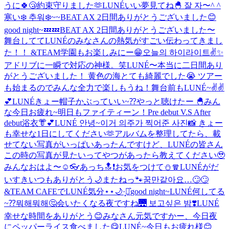
うに🍀😴
約束守りました🫶
LUNÉいい夢見てね🐣 잘 자〜^ ^
寒い❄️ 추워❄️
~~
BEAT AX 2日間ありがとうございました😊
good night~💤💤
BEAT AX 2日間ありがとうございました〜
舞台しててLUNÉのみなさんの熱気がすごい伝わってきまし
た！！ &TEAM学園もお楽しみにー😁
오늘의 하이라이트✌️✨
アドリブに一瞬で対応の神様。笑
LUNÉ〜本当に二日間あり
がとうございました！ 黄色の海とても綺麗でした😭 ツアー
も始まるのでみんな全力で楽しもうね！
舞台前もLUNÉ~✌️✌️
💕
LUNÉきょー帽子かぶっていい~⁇
やっと聴けたー 🐣
みん
な今日お疲れ~
明日もファイティーン！
Pre debut V.S After
debut
浴衣👘︎💕︎
LUNÉ 안녕~이거 의주가 찍어준 사진📸 きょー
も幸せな1日にしてください🫶
アルバムを整理してたら、載
せてない写真がいっぱいあったんですけど、LUNÉの皆さん
この時の写真が見たいってやつがあったら教えてください🥹
みんなおはよ〜☺️
👓
あっち🔝❗️
お気をつけて⛄️🧣
LUNÉがだ
いすき
いつもありがとう🌙
またねっ🐾
꿈만같아요…🙄🙄
&TEAM CAFEでLUNÉ気分⋆⋆🌙·̩͙‪⋆͛
good night~
LUNÉ何してる
~⁇뭐해뭐해🤔
会いたくなる夜ですね🌉 보고싶은 밤❣️
LUNÉ
幸せな時間をありがとう😊
みなさん元気ですかー、今日夜
にペッパーライス食べました😋
LUNÉ~今日もお疲れ様😊