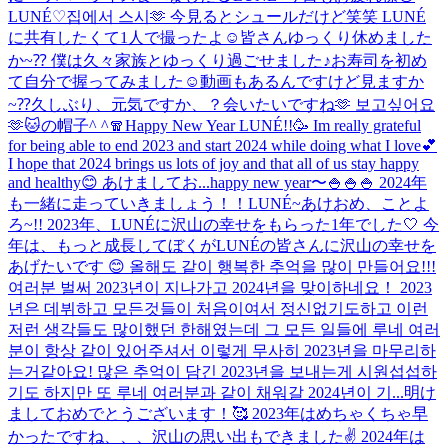
LUNÉ♡
집에서 스시🫶 今見るとシュールだけど笑笑 LUNÉ
に共有したくて1人で撮ったよ☺️
皆さんゆっくり休めました
か~⁇ 僕は久々家族とゆっくり過ごせました♪お寿司を初め
て自分で握ってみました☺️動画もあるんですけど見ますか
~⁇
久しぶり、元気ですか、？会いたいですね🫶 보고싶어요
🫶
🐱の帽子^ ^
🧣
Happy New Year LUNÉ!!🥳 Im really grateful
for being able to end 2023 and start 2024 while doing what I love💕
I hope that 2024 brings us lots of joy and that all of us stay happy
and healthy😊 あけましてお...
happy new year〜🍚🍚🍚 2024年
も一緒に走っていきましょう！！
LUNÉ~あけおめ、ことよ
ろ~!! 2023年、LUNÉに沢山の幸せをもらった1年でした🤍 今
年は、もっと成長してぼくがLUNÉの皆さんに沢山の幸せを
あげたいです 😊 올해도 같이 행복한 추억을 많이 만들어요!!!
여러분 벌써 2023년이 지나가고 2024년을 맞이하네요！ 2023
년은 데뷔하고 모든것들이 처음이여서 정신없기도하고 이런
저런 생각들도 많이했던 한해였는데 그 모든 일들에 루네 여러
분이 항상 같이 있어주셔서 이렇게 무사히 2023년을 마무리하
는거같아요! 많은 추억이 담긴 2023년을 보내는게 시원섭섭하
기도 하지만 또 루네 여러분과 같이 채워갈 2024년이 기...
明け
ましておめでとうございます！🥰 2023年はめちゃくちゃ早
かったですね、、、沢山の思い出もできました✌️ 2024年は