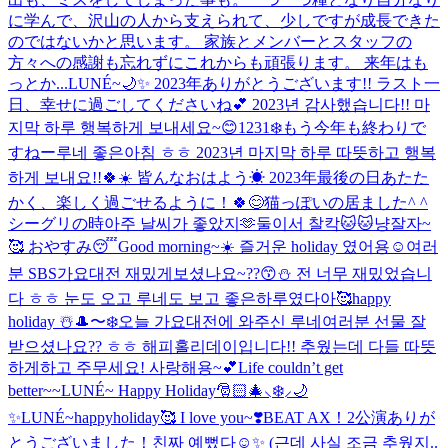
に学んで、沢山の人から支えられて、少しですが成長できた
のではないかと思います。 家族とメンバーとスタッフの
方々への感謝も忘れずにこれからも頑張ります。 来年はも
っとか...
LUNÉ~🌙✨️ 2023年ありがとうございます!! ラスト一
日、幸せに過ごしてくださいね💕︎ 2023년 감사했습니다!! 마
지막 하루 행복하게 보내세요~😊
1231❄️もう今年も終わりで
すねー
루네 좋은아침 ㅎㅎ 2023년 마지막 하루 따뜻하고 행복
하게 보내요!!🍀☀️ 皆んなおはよう☀ 2023年最後の日あたた
かく、楽しく過ごせるように！🍀😊
猫っぽいの居ました^ ^
シーグリの時아주 날씨가 좋았지🫶
둘이서 찰칵🐱🐱냥
잘자~
🥰 おやすみ😴
Good morning~☀️ 즐거운 holiday 였어용☺️
여러
분 SBS가요대전 재밌게보셨나요~??😙⛄️ 전 너무 재밌었습니
다 ㅎㅎ 눈도 오고 루네도 보고 좋은하루였다아🥰
happy
holiday ☃️
🎩〜❄️
오늘 가요대전에 와주신 루네여러분 선물 잘
받으셨나요?? ㅎㅎ 해피홀리데이입니다!! 추웠는데 다들 따뜻
하게하고 주무세요! 사랑해용~💕
Life couldn’t get
better~~
LUNÉ~ Happy Holiday🎅🏻🎄⸜❄️⸝🌙
✨
LUNÉ~happyholiday🥰 I love you~❣️
BEAT AX！2公演ありが
とうございました！
친짜 예뻤다☺️✨ (근데 사실 조금 추웠지..