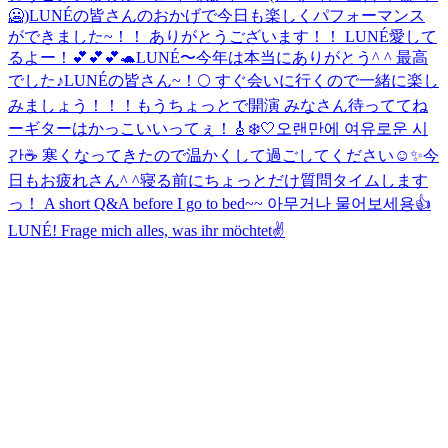
🥶)
LUNÉの皆さんのおかげで今日も楽しくパフォーマンス
ができました~！！ ありがとうございます！！ LUNÉ愛して
るよー！💕💕💕🐢
LUNÉ〜今年は本当にありがとう^ ^ 最高
でした♪
LUNÉの皆さん~！🌕 すぐ会いに行くので一緒に楽し
みましょう！！！
もうちょっとで開演 みなさん待っててね
ー
ギターはかっこいいってぇ！🎸
❄️🤍
오랜만에 여유로운 시
간☕️ 寒くなってきたので温かくして過ごしてください☺️✨
今
日もお疲れさん^ ^
寝る前にちょっとだけ質問タイムします
っ！ A short Q&A before I go to bed~~ 아무거나 물어보세용👍
LUNÉ! Frage mich alles, was ihr möchtet✌️