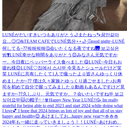
LUNÉがだいすき
いつもありがとう🌙
またねっ🐾
꿈만같아
요…🙄🙄
&TEAM CAFEでLUNÉ気分⋆⋆🌙·̩͙‪⋆͛
good night~
LUNÉ
何してる~⁇뭐해뭐해🤔
会いたくなる夜ですね🌉 보고싶은
밤❣️
LUNÉ幸せな時間をありがとう😊
みなさん元気ですか
ー、今日夜にペッパーライス食べました😋
LUNÉ~今日もお
疲れ様😊
LUNÉ♡
집에서 스시🫶 今見るとシュールだけど笑
笑 LUNÉに共有したくて1人で撮ったよ☺️
皆さんゆっくり休
めましたか~⁇ 僕は久々家族とゆっくり過ごせました♪お寿
司を初めて自分で握ってみました☺️動画もあるんですけど見
ますか~⁇
久しぶり、元気ですか、？会いたいですね🫶 보고
싶어요🫶
🐱の帽子^ ^
🧣
Happy New Year LUNÉ!!🥳 Im really
grateful for being able to end 2023 and start 2024 while doing what
I love💕 I hope that 2024 brings us lots of joy and that all of us stay
happy and healthy😊 あけましてお...
happy new year〜🍚🍚🍚
2024年も一緒に走っていきましょう！！
LUNÉ~あけおめ、