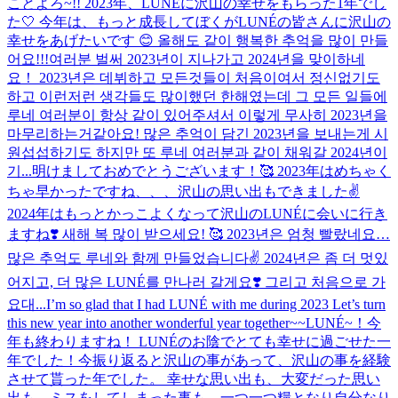
ことよろ~!! 2023年、LUNÉに沢山の幸せをもらった1年でし
た🤍 今年は、もっと成長してぼくがLUNÉの皆さんに沢山の
幸せをあげたいです 😊 올해도 같이 행복한 추억을 많이 만들
어요!!!
여러분 벌써 2023년이 지나가고 2024년을 맞이하네
요！ 2023년은 데뷔하고 모든것들이 처음이여서 정신없기도
하고 이런저런 생각들도 많이했던 한해였는데 그 모든 일들에
루네 여러분이 항상 같이 있어주셔서 이렇게 무사히 2023년을
마무리하는거같아요! 많은 추억이 담긴 2023년을 보내는게 시
원섭섭하기도 하지만 또 루네 여러분과 같이 채워갈 2024년이
기...
明けましておめでとうございます！🥰 2023年はめちゃく
ちゃ早かったですね、、、沢山の思い出もできました✌️
2024年はもっとかっこよくなって沢山のLUNÉに会いに行き
ますね❣️ 새해 복 많이 받으세요! 🥰 2023년은 엄청 빨랐네요…
많은 추억도 루네와 함께 만들었습니다✌️ 2024년은 좀 더 멋있
어지고, 더 많은 LUNÉ를 만나러 갈게요❣️ 그리고 처음으로 가
요대...
I’m so glad that I had LUNÉ with me during 2023 Let’s turn
this new year into another wonderful year together~~
LUNÉ~！今
年も終わりますね！ LUNÉのお陰でとても幸せに過ごせた一
年でした！今振り返ると沢山の事があって、沢山の事を経験
させて貰った年でした。 幸せな思い出も、大変だった思い
出も、ミスをしてしまった事も。一つ一つ糧となり自分なり