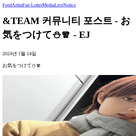
Feed
Artist
Fan Letter
Media
Live
Notice
&TEAM 커뮤니티 포스트 - お
気をつけて⛄️🧣 - EJ
2024년 1월 14일
お気をつけて⛄️🧣