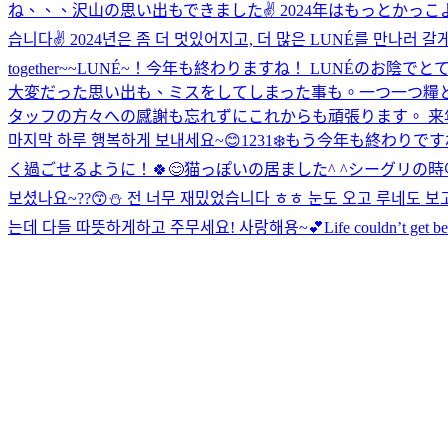
ね、、、沢山の思い出もできました✌️ 2024年はもっとかっこよくな
습니다✌️ 2024년은 좀 더 멋있어지고, 더 많은 LUNÉ를 만나러 갈게
together~~
LUNÉ~！今年も終わりますね！ LUNÉのお陰
大変だった思い出も、ミスをしてしまった事も。一つ一つ糧
タッフの方々への感謝も忘れずにこれからも頑張ります。 来年
마지막 하루 행복하게 보내세요~😊
1231❄️もう今年も終わりで
く過ごせるように！🍀😊
猫っぽいの居ました^ ^
シーグリの時아
보셨나요~??😙⛄️ 전 너무 재밌었습니다 ㅎㅎ 눈도 오고 루네도 
는데 다들 따뜻하게하고 주무세요! 사랑해용~💕
Life couldn’t get b