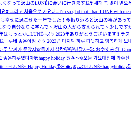
って沢山のLUNÉに会いに行きますね❣️ 새해 복 많이 받으세요! 
요❣️ 그리고 처음으로 가요대...
I’m so glad that I had LUNÉ with me d
でとても幸せに過ごせた一年でした！今振り返ると沢山の事があっ
となり自分なりに学んで、沢山の人から支えられて、少しですが
はもっとか...
LUNÉ~🌙✨️ 2023年ありがとうございます!! 
すねー
루네 좋은아침 ㅎㅎ 2023년 마지막 하루 따뜻하고 행복하게 
주 날씨가 좋았지🫶
둘이서 찰칵🐱🐱냥
잘자~🥰 おやすみ😴
Goo
보고 좋은하루였다아🥰
happy holiday ☃️
🎩〜❄️
오늘 가요대전에 와주신 
etter~~
LUNÉ~ Happy Holiday🎅🏻🎄⸜❄️⸝🌙✨
LUNÉ~happyholiday🥰 