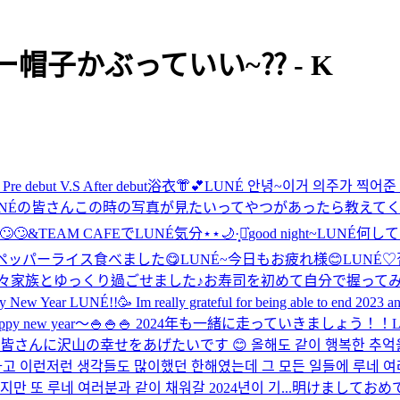
ょー帽子かぶっていい~⁇ - K
！
Pre debut V.S After debut
浴衣👘︎💕︎
LUNÉ 안녕~이거 의주가 찍어
NÉの皆さんこの時の写真が見たいってやつがあったら教えてく
🙄
&TEAM CAFEでLUNÉ気分⋆⋆🌙·̩͙‪⋆͛
good night~
LUNÉ何して
ペッパーライス食べました😋
LUNÉ~今日もお疲れ様😊
LUNÉ♡
久々家族とゆっくり過ごせました♪お寿司を初めて自分で握ってみ
 New Year LUNÉ!!🥳 Im really grateful for being able to end 2023 and 
appy new year〜🍚🍚🍚 2024年も一緒に走っていきましょう！！
んに沢山の幸せをあげたいです 😊 올해도 같이 행복한 추억을 
고 이런저런 생각들도 많이했던 한해였는데 그 모든 일들에 루네 여러
 또 루네 여러분과 같이 채워갈 2024년이 기...
明けましておめで