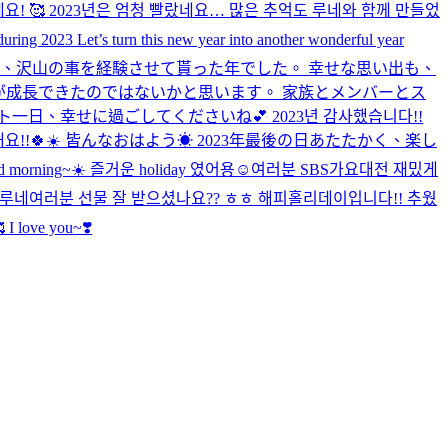
 2023년은 엄청 빨랐네요… 많은 추억도 루네와 함께 만들었
uring 2023 Let’s turn this new year into another wonderful year
て、沢山の事を経験させて貰った年でした。 幸せな思い出も、
成長できたのではないかと思います。 家族とメンバーとス
ラスト一日、幸せに過ごしてくださいね💕︎ 2023년 감사했습니다!!
보내요!!🍀☀️ 皆んなおはよう☀ 2023年最後の日あたたかく、楽し
d morning~☀️ 즐거운 holiday 였어용☺️
여러분 SBS가요대전 재밌게
루네여러분 선물 잘 받으셨나요?? ㅎㅎ 해피홀리데이입니다!! 추웠
I love you~❣️