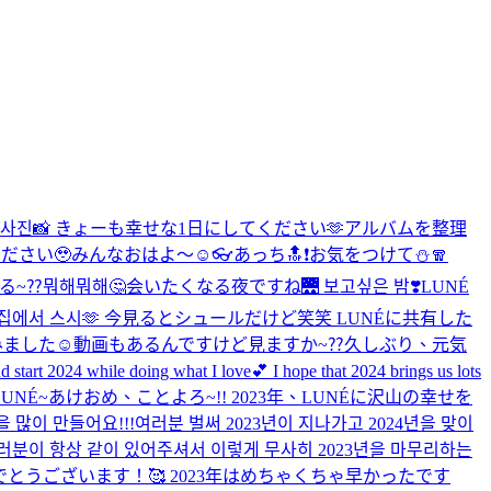
준 사진📸 きょーも幸せな1日にしてください🫶
アルバムを整理
ださい🥹
みんなおはよ〜☺️
👓
あっち🔝❗️
お気をつけて⛄️🧣
る~⁇뭐해뭐해🤔
会いたくなる夜ですね🌉 보고싶은 밤❣️
LUNÉ
집에서 스시🫶 今見るとシュールだけど笑笑 LUNÉに共有した
ました☺️動画もあるんですけど見ますか~⁇
久しぶり、元気
start 2024 while doing what I love💕 I hope that 2024 brings us lots
LUNÉ~あけおめ、ことよろ~!! 2023年、LUNÉに沢山の幸せを
많이 만들어요!!!
여러분 벌써 2023년이 지나가고 2024년을 맞이
분이 항상 같이 있어주셔서 이렇게 무사히 2023년을 마무리하는
とうございます！🥰 2023年はめちゃくちゃ早かったです