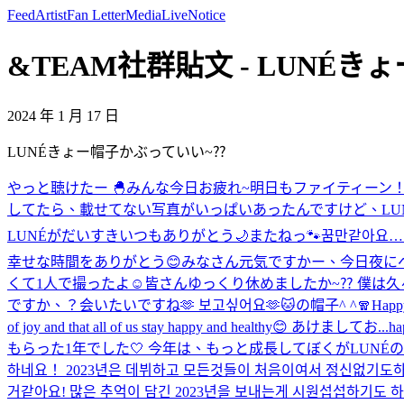
Feed
Artist
Fan Letter
Media
Live
Notice
&TEAM社群貼文 - LUNÉき
2024 年 1 月 17 日
LUNÉきょー帽子かぶっていい~⁇
やっと聴けたー 🐣
みんな今日お疲れ~
明日もファイティーン
してたら、載せてない写真がいっぱいあったんですけど、LU
LUNÉがだいすき
いつもありがとう🌙
またねっ🐾
꿈만같아요…
幸せな時間をありがとう😊
みなさん元気ですかー、今日夜に
くて1人で撮ったよ☺️
皆さんゆっくり休めましたか~⁇ 僕は
ですか、？会いたいですね🫶 보고싶어요🫶
🐱の帽子^ ^
🧣
Happy
of joy and that all of us stay happy and healthy😊 あけましてお...
h
もらった1年でした🤍 今年は、もっと成長してぼくがLUNÉの皆さ
하네요！ 2023년은 데뷔하고 모든것들이 처음이여서 정신없기도하
거같아요! 많은 추억이 담긴 2023년을 보내는게 시원섭섭하기도 하지만