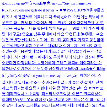
going up up up💜😈
🔪⛓️無🖤
✿.εïз･.｡.:*
Say my name like
Ruk,ruk,ruk
insane girls do it better 🔪💋
🖤
PSYCHO🐞
겨울 ❄️
몬스
티즈 치바 팬콘서트 이틀차 까지 끝이났어요! 이번에는 특별히 토
롯코도 타보면서 더 가까이서 볼 수 있었는데 어떠셨을까요 ㅎ 또
새로운 곡들도 무대를 했는데 특히 We go up 앵콜 무대가 진짜 재
밌더라구요! 앞으로 남은 무대에서 봬요 ♡
💀
已上传视频。
💋
오
늘은 특별한 날입니다 ! 그 어느때보다 꽃다발을 가지고 당신앞에
서 고생했다고 외쳐주고싶은 날입니다 걸어보지 못한 길이라 할
수있는것이 응원밖에 없는 내가 조금 얄밉지 않을까라는 생각을
합니다. 하지만 이런 나에게라도 투정을 부려 당신의 긴장이 풀릴
수있다면 다행입니다! 속앓이하며 그래도 어떡해 해야지라는 마
음하나로 여기까지 온 모두를 상상하면 오늘따라...
✂️꩜★•°:🧵
big
baby luffy 🐶
🫦
When you here me say i loves ya🪡
히히
몬스티즈
잘 지내고 있나요~? 조금 추워졌는데 날씨가 좋은것 같아서 산책
하고 빵집가는게 요즘 저한테 제일 큰 행복인것 같아요 ㅎㅎㅎ 보
통 대파크림치츠 소금빵, 피스타치오크림빵, 아몬드 크루아성이
최애예요(+오트우유 라테 핫) 😎 그리고 이번 활동은 잘 마무리 된
것 같은데 모두 고생했고 몬스티즈덕분에 저휘 1위했잖아요! 앞으