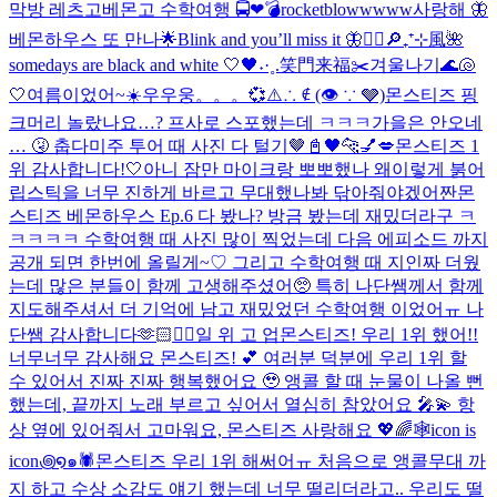
막방 레츠고
베몬고 수학여행 🚍❤︎
💣rocketblowwwww
사랑해 🦋
베몬하우스 또 만나🌟
Blink and you’ll miss it 🦋
❤️‍🔥
🔎₊⁺⊹風🌺
somedays are black and white 🤍🖤
˖·˳.笑門来福✂️
겨울나기
🌊🐚
🤍
여름이었어~☀️
우우웅。。。💞
⚠️∴ ∉ (👁 ∵ 🩶)
몬스티즈 핑
크머리 놀랐나요…? 프사로 스포했는데 ㅋㅋㅋ
가을은 안오네
… 🤧 춥다
미주 투어 때 사진 다 털기🤎
📓🖤
🐆💅💋
몬스티즈 1
위 감사합니다!🤍
아니 잠만 마이크랑 뽀뽀했나 왜이렇게 붉어
립스틱을 너무 진하게 바르고 무대했나봐 닦아줘야겠어
짠
몬
스티즈 베몬하우스 Ep.6 다 봤나? 방금 봤는데 재밌더라구 ㅋ
ㅋㅋㅋㅋ 수학여행 때 사진 많이 찍었는데 다음 에피소드 까지
공개 되면 한번에 올릴게~♡ 그리고 수학여행 때 지인짜 더웠
는데 많은 분들이 함께 고생해주셨어🥺 특히 나단쌤께서 함께
지도해주셔서 더 기억에 남고 재밌었던 수학여행 이었어ㅠ 나
단쌤 감사합니다🫶🏻
❤️‍🔥
일 위 고 업
몬스티즈! 우리 1위 했어!!
너무너무 감사해요 몬스티즈! 💕 여러분 덕분에 우리 1위 할
수 있어서 진짜 진짜 행복했어요 🥹 앵콜 할 때 눈물이 나올 뻔
했는데, 끝까지 노래 부르고 싶어서 열심히 참았어요 🎤💫 항
상 옆에 있어줘서 고마워요, 몬스티즈 사랑해요 💖🌈
🕸️icon is
icon꩜໑๑🕷️
몬스티즈 우리 1위 해써어ㅠ 처음으로 앵콜무대 까
지 하고 수상 소감도 얘기 했는데 너무 떨리더라고.. 우리도 떨