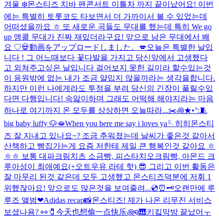
겨울 ❄️
몬스티즈 치바 팬콘서트 이틀차 까지 끝이났어요! 이번
에는 특별히 토롯코도 타보면서 더 가까이서 볼 수 있었는데
어떠셨을까요 ㅎ 또 새로운 곡들도 무대를 했는데 특히 We go
up 앵콜 무대가 진짜 재밌더라구요! 앞으로 남은 무대에서 봬
요 ♡
💀
動画をアップロードしました。
💋
오늘은 특별한 날입
니다 ! 그 어느때보다 꽃다발을 가지고 당신앞에서 고생했다
고 외쳐주고싶은 날입니다 걸어보지 못한 길이라 할수있는것
이 응원밖에 없는 내가 조금 얄밉지 않을까라는 생각을합니다.
하지만 이런 나에게라도 투정을 부려 당신의 긴장이 풀릴수있
다면 다행입니다! 속앓이하며 그래도 어떡해 해야지라는 마음
하나로 여기까지 온 모두를 상상하면 오늘따라...
✂️꩜★•°:🧵
big baby luffy 🐶
🫦
When you here me say i loves ya🪡
히히
몬스티
즈 잘 지내고 있나요~? 조금 추워졌는데 날씨가 좋은것 같아서
산책하고 빵집가는게 요즘 저한테 제일 큰 행복인것 같아요 ㅎ
ㅎㅎ 보통 대파크림치츠 소금빵, 피스타치오크림빵, 아몬드 크
루아성이 최애예요(+오트우유 라테 핫) 😎 그리고 이번 활동은
잘 마무리 된것 같은데 모두 고생했고 몬스티즈덕분에 저휘 1
위했잖아요! 앞으로도 많은것을 보여줄려...
💿⏰🗝️
오랜만에 루
루즈 앨범❤︎
Adidas recap📸
몬스티즈! 제가 나온 리무진 서비스
보셨나용? 👀
🧷今天也想偷一点快乐꩜໑🎹
키킼
막방 끝났어ㅜ