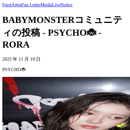
Feed
Artist
Fan Letter
Media
Live
Notice
BABYMONSTERコミュニテ
ィの投稿 - PSYCHO🐞 -
RORA
2025 年 11 月 19 日
PSYCHO🐞