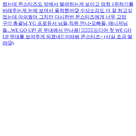
렸는데 몬스티즈도 앞에서 떨려하는게 보이고 엄청 1위하기를
바래주는게 눈에 보여서 울컥했어🥲 수상소감도 더 잘 하고싶
었는데 아쉬웠어 그치만 다시한번 몬스티즈에게 너무 고맙
구!!! 총괄님,YG 프로듀서 님들,직원 언니•오빠들, 매니저님
들...
WE GO UP! 곧 무대에서 만나용! ❤️‍🔥❤️‍🔥
드디어 첫 WE GO
UP 무대를 보여주게 되겠네!! 이따봐 몬스티즈~ (사실 조금 떨
려🥲)