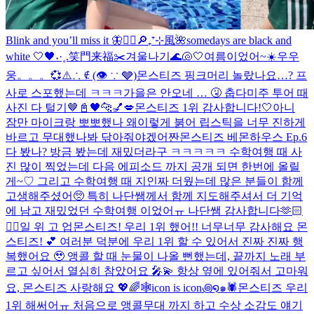
Blink and you’ll miss it 🦋
❤️‍🔥
🔎₊⁺⊹風🌺
somedays are black and
white 🤍🖤
˖·˳.笑門来福✂️
겨울나기
🌊🐚🤍
여름이었어~☀️
우우
웅。。。💞
⚠️∴ ∉ (👁 ∵ 🩶)
몬스티즈 핑크머리 놀랐나요…? 프
사로 스포했는데 ㅋㅋㅋ
가을은 안오네 … 🤧 춥다
미주 투어 때
사진 다 털기🤎
📓🖤
🐆💅💋
몬스티즈 1위 감사합니다!🤍
아니
잠만 마이크랑 뽀뽀했나 왜이렇게 붉어 립스틱을 너무 진하게
바르고 무대했나봐 닦아줘야겠어
짠
몬스티즈 베몬하우스 Ep.6
다 봤나? 방금 봤는데 재밌더라구 ㅋㅋㅋㅋㅋ 수학여행 때 사
진 많이 찍었는데 다음 에피소드 까지 공개 되면 한번에 올릴
게~♡ 그리고 수학여행 때 지인짜 더웠는데 많은 분들이 함께
고생해주셨어🥺 특히 나단쌤께서 함께 지도해주셔서 더 기억
에 남고 재밌었던 수학여행 이었어ㅠ 나단쌤 감사합니다🫶🏻
❤️‍🔥
일 위 고 업
몬스티즈! 우리 1위 했어!! 너무너무 감사해요 몬
스티즈! 💕 여러분 덕분에 우리 1위 할 수 있어서 진짜 진짜 행
복했어요 🥹 앵콜 할 때 눈물이 나올 뻔했는데, 끝까지 노래 부
르고 싶어서 열심히 참았어요 🎤💫 항상 옆에 있어줘서 고마워
요, 몬스티즈 사랑해요 💖🌈
🕸️icon is icon꩜໑๑🕷️
몬스티즈 우리
1위 해써어ㅠ 처음으로 앵콜무대 까지 하고 수상 소감도 얘기