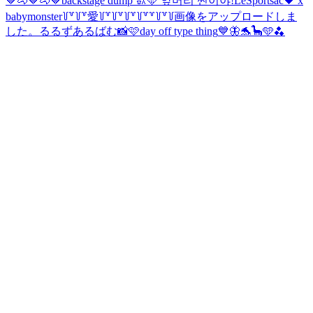
🤎🐴🤎🐴🤎
backstage dump 🚮🩵 앞머리 찐이야!
LeSportsac🖤 x
babymonster
꒦꒷꒦꒷愛꒦꒷꒦꒷꒦꒷꒦꒷꒷꒦꒷꒦
画像をアップロードしま
した。
るるずあるばむ📸🩷
day off type thing
💙🦋🐬🦕🩵🫐