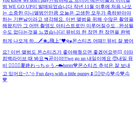
you know we don't play
안녕하세요 드디어 베몬이들의 미니앨
범 WE GO UP이 발매되었습니다 작년 11월 이후에 처음 나오
는 소중한 미니앨범인만큼 오늘은 고생한 모두가 축하받아야
하는 기쁜날이라고 생각해요. 이번 앨범을 위해 수많은 촬영을
해왔지만 그 어떤 촬영도 아티스트로만 이루어질수도 , 완성될
수도 없다는것을 느꼈습니다! 뮤비의 한 장면 한 장면을 완벽
하게 나오게 하...
🗡️❀ུ۪飛上”🖤໑๑
몬스티즈 어때!! 뮤비 잘 봤어
요? 이번 앨범도 몬스티즈가 좋아해줬으면 좋겠어요🫶🏻 이따
컴백라이브 때 봐요🔫
곧이야!!!
we go up 내일이예요 🥺
내일 뮤
비 ❤️‍🔥❤️‍🔥
夏終わっちゃう₊•☁️
brrrrr🤎
몬스티즈 추석은 잘 보내
고 있어요~?
₊⁺⊹ Fun days with a little puppy🌷
✌🏻🩷
🐴🤎🐴🤎🐴
🤎