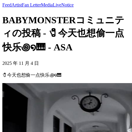
Feed
Artist
Fan Letter
Media
Live
Notice
BABYMONSTERコミュニテ
ィの投稿 - 🧷今天也想偷一点
快乐꩜໑🎹 - ASA
2025 年 11 月 4 日
🧷今天也想偷一点快乐꩜໑🎹