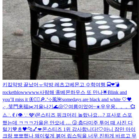
키킼
막방 끝났어ㅜ
막방 레츠고
베몬고 수학여행 🚍❤︎
💣
rocketblowwwww
사랑해 🦋
베몬하우스 또 만나🌟
Blink and
you’ll miss it 🦋
❤️‍🔥
🔎₊⁺⊹風🌺
somedays are black and white 🤍🖤
˖·˳.笑門来福✂️
겨울나기
🌊🐚🤍
여름이었어~☀️
우우웅。。。💞
⚠️∴ ∉ (👁 ∵ 🩶)
몬스티즈 핑크머리 놀랐나요…? 프사로 스포
했는데 ㅋㅋㅋ
가을은 안오네 … 🤧 춥다
미주 투어 때 사진 다
털기🤎
📓🖤
🐆💅💋
몬스티즈 1위 감사합니다!🤍
아니 잠만 마이
크랑 뽀뽀했나 왜이렇게 붉어 립스틱을 너무 진하게 바르고 무