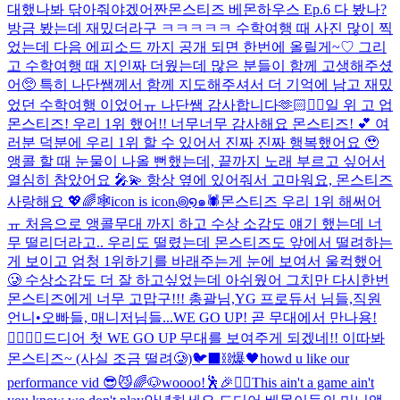
대했나봐 닦아줘야겠어
짠
몬스티즈 베몬하우스 Ep.6 다 봤나?
방금 봤는데 재밌더라구 ㅋㅋㅋㅋㅋ 수학여행 때 사진 많이 찍
었는데 다음 에피소드 까지 공개 되면 한번에 올릴게~♡ 그리
고 수학여행 때 지인짜 더웠는데 많은 분들이 함께 고생해주셨
어🥺 특히 나단쌤께서 함께 지도해주셔서 더 기억에 남고 재밌
었던 수학여행 이었어ㅠ 나단쌤 감사합니다🫶🏻
❤️‍🔥
일 위 고 업
몬스티즈! 우리 1위 했어!! 너무너무 감사해요 몬스티즈! 💕 여
러분 덕분에 우리 1위 할 수 있어서 진짜 진짜 행복했어요 🥹
앵콜 할 때 눈물이 나올 뻔했는데, 끝까지 노래 부르고 싶어서
열심히 참았어요 🎤💫 항상 옆에 있어줘서 고마워요, 몬스티즈
사랑해요 💖🌈
🕸️icon is icon꩜໑๑🕷️
몬스티즈 우리 1위 해써어
ㅠ 처음으로 앵콜무대 까지 하고 수상 소감도 얘기 했는데 너
무 떨리더라고.. 우리도 떨렸는데 몬스티즈도 앞에서 떨려하는
게 보이고 엄청 1위하기를 바래주는게 눈에 보여서 울컥했어
🥲 수상소감도 더 잘 하고싶었는데 아쉬웠어 그치만 다시한번
몬스티즈에게 너무 고맙구!!! 총괄님,YG 프로듀서 님들,직원
언니•오빠들, 매니저님들...
WE GO UP! 곧 무대에서 만나용!
❤️‍🔥❤️‍🔥
드디어 첫 WE GO UP 무대를 보여주게 되겠네!! 이따봐
몬스티즈~ (사실 조금 떨려🥲)
🐦‍⬛⛓️爆🖤
howd u like our
performance vid 😎😼
🌈🐶
woooo!🕺🎉❤️‍🔥
This ain't a game ain't