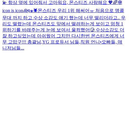
💫 항상 옆에 있어줘서 고마워요, 몬스티즈 사랑해요 💖🌈
🕸️
icon is icon꩜໑๑🕷️
몬스티즈 우리 1위 해써어ㅠ 처음으로 앵콜
무대 까지 하고 수상 소감도 얘기 했는데 너무 떨리더라고.. 우
리도 떨렸는데 몬스티즈도 앞에서 떨려하는게 보이고 엄청 1
위하기를 바래주는게 눈에 보여서 울컥했어🥲 수상소감도 더
잘 하고싶었는데 아쉬웠어 그치만 다시한번 몬스티즈에게 너
무 고맙구!!! 총괄님,YG 프로듀서 님들,직원 언니•오빠들, 매
니저님들...