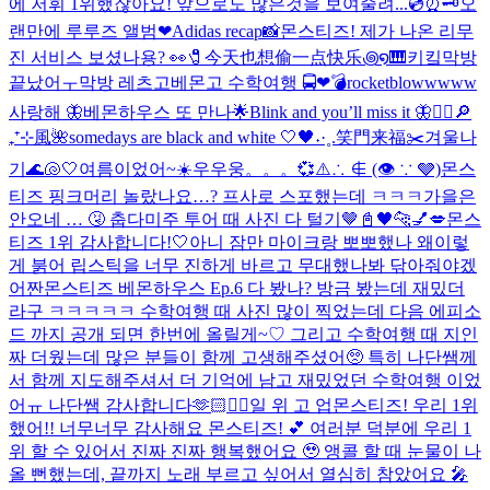
에 저휘 1위했잖아요! 앞으로도 많은것을 보여줄려...
💿⏰🗝️
오
랜만에 루루즈 앨범❤︎
Adidas recap📸
몬스티즈! 제가 나온 리무
진 서비스 보셨나용? 👀
🧷今天也想偷一点快乐꩜໑🎹
키킼
막방
끝났어ㅜ
막방 레츠고
베몬고 수학여행 🚍❤︎
💣rocketblowwwww
사랑해 🦋
베몬하우스 또 만나🌟
Blink and you’ll miss it 🦋
❤️‍🔥
🔎
₊⁺⊹風🌺
somedays are black and white 🤍🖤
˖·˳.笑門来福✂️
겨울나
기
🌊🐚🤍
여름이었어~☀️
우우웅。。。💞
⚠️∴ ∉ (👁 ∵ 🩶)
몬스
티즈 핑크머리 놀랐나요…? 프사로 스포했는데 ㅋㅋㅋ
가을은
안오네 … 🤧 춥다
미주 투어 때 사진 다 털기🤎
📓🖤
🐆💅💋
몬스
티즈 1위 감사합니다!🤍
아니 잠만 마이크랑 뽀뽀했나 왜이렇
게 붉어 립스틱을 너무 진하게 바르고 무대했나봐 닦아줘야겠
어
짠
몬스티즈 베몬하우스 Ep.6 다 봤나? 방금 봤는데 재밌더
라구 ㅋㅋㅋㅋㅋ 수학여행 때 사진 많이 찍었는데 다음 에피소
드 까지 공개 되면 한번에 올릴게~♡ 그리고 수학여행 때 지인
짜 더웠는데 많은 분들이 함께 고생해주셨어🥺 특히 나단쌤께
서 함께 지도해주셔서 더 기억에 남고 재밌었던 수학여행 이었
어ㅠ 나단쌤 감사합니다🫶🏻
❤️‍🔥
일 위 고 업
몬스티즈! 우리 1위
했어!! 너무너무 감사해요 몬스티즈! 💕 여러분 덕분에 우리 1
위 할 수 있어서 진짜 진짜 행복했어요 🥹 앵콜 할 때 눈물이 나
올 뻔했는데, 끝까지 노래 부르고 싶어서 열심히 참았어요 🎤