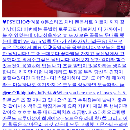
🖤
PSYCHO🐞
겨울 ❄️
몬스티즈 치바 팬콘서트 이틀차 까지 끝
이났어요! 이번에는 특별히 토롯코도 타보면서 더 가까이서
볼 수 있었는데 어떠셨을까요 ㅎ 또 새로운 곡들도 무대를 했
는데 특히 We go up 앵콜 무대가 진짜 재밌더라구요! 앞으로
남은 무대에서 봬요 ♡
💀
동영상을 올렸습니다.
💋
오늘은 특별
한 날입니다 ! 그 어느때보다 꽃다발을 가지고 당신앞에서 고
생했다고 외쳐주고싶은 날입니다 걸어보지 못한 길이라 할수
있는것이 응원밖에 없는 내가 조금 얄밉지 않을까라는 생각을
합니다. 하지만 이런 나에게라도 투정을 부려 당신의 긴장이
풀릴수있다면 다행입니다! 속앓이하며 그래도 어떡해 해야지
라는 마음하나로 여기까지 온 모두를 상상하면 오늘따라...
✂️
꩜★•°:🧵
big baby luffy 🐶
🫦
When you here me say i loves ya🪡
히
히
몬스티즈 잘 지내고 있나요~? 조금 추워졌는데 날씨가 좋은
것 같아서 산책하고 빵집가는게 요즘 저한테 제일 큰 행복인것
같아요 ㅎㅎㅎ 보통 대파크림치츠 소금빵, 피스타치오크림빵,
아몬드 크루아성이 최애예요(+오트우유 라테 핫) 😎 그리고 이
번 활동은 잘 마무리 된것 같은데 모두 고생했고 몬스티즈덕분