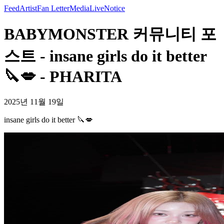
Feed
Artist
Fan Letter
Media
Live
Notice
BABYMONSTER 커뮤니티 포
스트 - insane girls do it better
🔪💋 - PHARITA
2025년 11월 19일
insane girls do it better 🔪💋