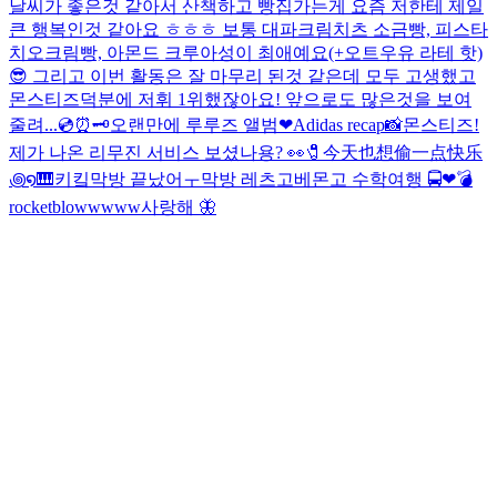
날씨가 좋은것 같아서 산책하고 빵집가는게 요즘 저한테 제일
큰 행복인것 같아요 ㅎㅎㅎ 보통 대파크림치츠 소금빵, 피스타
치오크림빵, 아몬드 크루아성이 최애예요(+오트우유 라테 핫)
😎 그리고 이번 활동은 잘 마무리 된것 같은데 모두 고생했고
몬스티즈덕분에 저휘 1위했잖아요! 앞으로도 많은것을 보여
줄려...
💿⏰🗝️
오랜만에 루루즈 앨범❤︎
Adidas recap📸
몬스티즈!
제가 나온 리무진 서비스 보셨나용? 👀
🧷今天也想偷一点快乐
꩜໑🎹
키킼
막방 끝났어ㅜ
막방 레츠고
베몬고 수학여행 🚍❤︎
💣
rocketblowwwww
사랑해 🦋