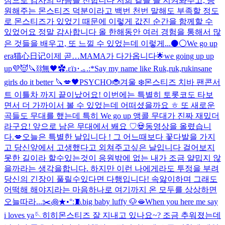
심으로 감사의 마음을 전합니다 저희 곁을 늘 지켜봐주고, 응
원해주는 몬스티즈 덕분이라고 백번 천번 말해도 부족할 정도
로 몬스티즈가 있었기 때문에 이렇게 값진 순간을 함께할 수
있었어요 정말 감사합니다 올 한해동안 여러 경험을 통해서 많
은 것들을 배우고, 또 느낄 수 있었는데 이렇게...
⚫️⚪️
We go up
era
猫心日记
이제 곧…MAMA가 다가옵니다🌟
we going up up
up💜😈
🔪⛓️無🖤
✿.εïз･.｡.:*
Say my name like Ruk,ruk,ruk
insane
girls do it better 🔪💋
🖤
PSYCHO🐞
겨울 ❄️
몬스티즈 치바 팬콘서
트 이틀차 까지 끝이났어요! 이번에는 특별히 토롯코도 타보
면서 더 가까이서 볼 수 있었는데 어떠셨을까요 ㅎ 또 새로운
곡들도 무대를 했는데 특히 We go up 앵콜 무대가 진짜 재밌더
라구요! 앞으로 남은 무대에서 봬요 ♡
💀
동영상을 올렸습니
다.
💋
오늘은 특별한 날입니다 ! 그 어느때보다 꽃다발을 가지
고 당신앞에서 고생했다고 외쳐주고싶은 날입니다 걸어보지
못한 길이라 할수있는것이 응원밖에 없는 내가 조금 얄밉지 않
을까라는 생각을합니다. 하지만 이런 나에게라도 투정을 부려
당신의 긴장이 풀릴수있다면 다행입니다! 속앓이하며 그래도
어떡해 해야지라는 마음하나로 여기까지 온 모두를 상상하면
오늘따라...
✂️꩜★•°:🧵
big baby luffy 🐶
🫦
When you here me say
i loves ya🪡
히히
몬스티즈 잘 지내고 있나요~? 조금 추워졌는데