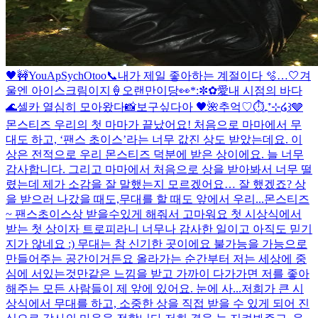
🖤
🚧YouApSychOtoo
📞
내가 제일 좋아하는 계절이다 🫧…🤍
겨
울엔 아이스크림이지🍦
오랜만이당👀
*:✼✿愛
내 시점의 바다
🌊
셀카 열심히 모아왔다📸
보구싶다아 🖤
🌺
추억♡
⏱️₊⁺⊹໒꒱🩶
몬스티즈 우리의 첫 마마가 끝났어요! 처음으로 마마에서 무
대도 하고, ‘팬스 초이스’라는 너무 값진 상도 받았는데요. 이
상은 전적으로 우리 몬스티즈 덕분에 받은 상이에요. 늘 너무
감사합니다. 그리고 마마에서 처음으로 상을 받아봐서 너무 떨
렸는데 제가 소감을 잘 말했는지 모르겠어요… 잘 했겠죠? 상
을 받으러 나갔을 때도,무대를 할 때도 앞에서 우리...
몬스티즈
~ 팬스초이스상 받을수있게 해줘서 고마워요 첫 시상식에서
받는 첫 상이자 트로피라니 너무나 감사한 일이고 아직도 믿기
지가 않네요 :) 무대는 참 신기한 곳이에요 불가능을 가능으로
만들어주는 공간이거든요 올라가는 순간부터 저는 세상에 중
심에 서있는것만같은 느낌을 받고 가까이 다가가면 저를 좋아
해주는 모든 사람들이 제 앞에 있어요. 눈에 사...
저희가 큰 시
상식에서 무대를 하고, 소중한 상을 직접 받을 수 있게 되어 진