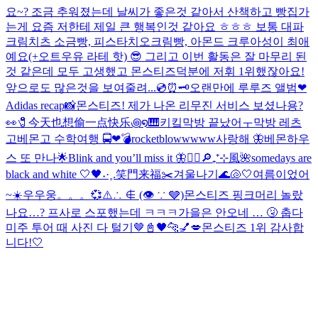
요~? 조금 추워졌는데 날씨가 좋은것 같아서 산책하고 빵집가
는게 요즘 저한테 제일 큰 행복인것 같아요 ㅎㅎㅎ 보통 대파
크림치츠 소금빵, 피스타치오크림빵, 아몬드 크루아성이 최애
예요(+오트우유 라테 핫) 😎 그리고 이번 활동은 잘 마무리 된
것 같은데 모두 고생했고 몬스티즈덕분에 저휘 1위했잖아요!
앞으로도 많은것을 보여줄려...
💿⏰🗝️
오랜만에 루루즈 앨범❤︎
Adidas recap📸
몬스티즈! 제가 나온 리무진 서비스 보셨나용?
👀
🧷今天也想偷一点快乐꩜໑🎹
키킼
막방 끝났어ㅜ
막방 레츠
고
베몬고 수학여행 🚍❤︎
💣rocketblowwwww
사랑해 🦋
베몬하우
스 또 만나🌟
Blink and you’ll miss it 🦋
❤️‍🔥
🔎₊⁺⊹風🌺
somedays are
black and white 🤍🖤
˖·˳.笑門来福✂️
겨울나기
🌊🐚🤍
여름이었어
~☀️
우우웅。。。💞
⚠️∴ ∉ (👁 ∵ 🩶)
몬스티즈 핑크머리 놀랐
나요…? 프사로 스포했는데 ㅋㅋㅋ
가을은 안오네 … 🤧 춥다
미주 투어 때 사진 다 털기🤎
📓🖤
🐆💅💋
몬스티즈 1위 감사합
니다!🤍