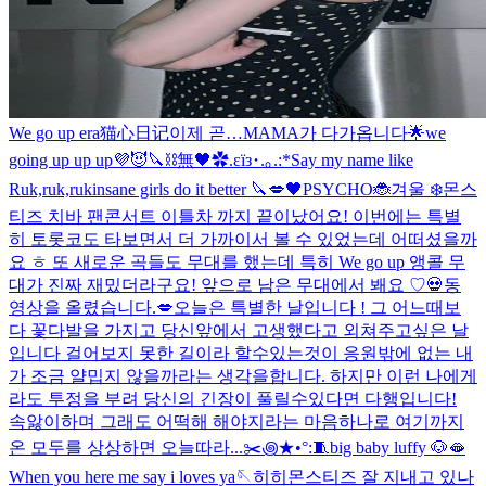
We go up era
猫心日记
이제 곧…MAMA가 다가옵니다🌟
we
going up up up💜😈
🔪⛓️無🖤
✿.εïз･.｡.:*
Say my name like
Ruk,ruk,ruk
insane girls do it better 🔪💋
🖤
PSYCHO🐞
겨울 ❄️
몬스
티즈 치바 팬콘서트 이틀차 까지 끝이났어요! 이번에는 특별
히 토롯코도 타보면서 더 가까이서 볼 수 있었는데 어떠셨을까
요 ㅎ 또 새로운 곡들도 무대를 했는데 특히 We go up 앵콜 무
대가 진짜 재밌더라구요! 앞으로 남은 무대에서 봬요 ♡
💀
동
영상을 올렸습니다.
💋
오늘은 특별한 날입니다 ! 그 어느때보
다 꽃다발을 가지고 당신앞에서 고생했다고 외쳐주고싶은 날
입니다 걸어보지 못한 길이라 할수있는것이 응원밖에 없는 내
가 조금 얄밉지 않을까라는 생각을합니다. 하지만 이런 나에게
라도 투정을 부려 당신의 긴장이 풀릴수있다면 다행입니다!
속앓이하며 그래도 어떡해 해야지라는 마음하나로 여기까지
온 모두를 상상하면 오늘따라...
✂️꩜★•°:🧵
big baby luffy 🐶
🫦
When you here me say i loves ya🪡
히히
몬스티즈 잘 지내고 있나