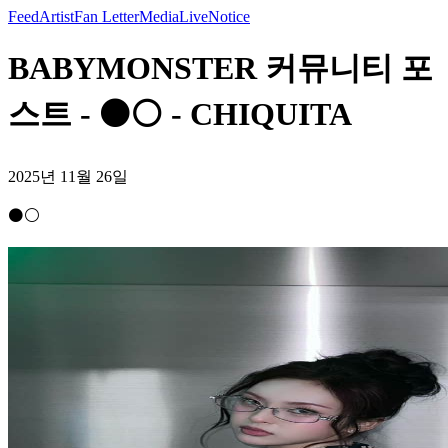
Feed
Artist
Fan Letter
Media
Live
Notice
BABYMONSTER 커뮤니티 포
스트 - ⚫️⚪️ - CHIQUITA
2025년 11월 26일
⚫️⚪️