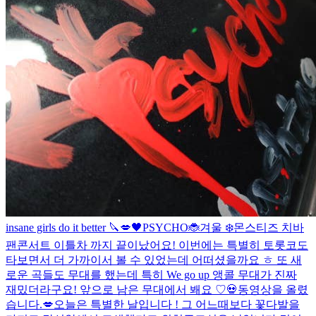
insane girls do it better 🔪💋
🖤
PSYCHO🐞
겨울 ❄️
몬스티즈 치바
팬콘서트 이틀차 까지 끝이났어요! 이번에는 특별히 토롯코도
타보면서 더 가까이서 볼 수 있었는데 어떠셨을까요 ㅎ 또 새
로운 곡들도 무대를 했는데 특히 We go up 앵콜 무대가 진짜
재밌더라구요! 앞으로 남은 무대에서 봬요 ♡
💀
동영상을 올렸
습니다.
💋
오늘은 특별한 날입니다 ! 그 어느때보다 꽃다발을