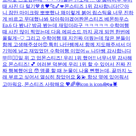
때 사진 다 털기🤎
📓🖤
🐆💅💋
몬스티즈 1위 감사합니다!🤍
아
니 잠만 마이크랑 뽀뽀했나 왜이렇게 붉어 립스틱을 너무 진하
게 바르고 무대했나봐 닦아줘야겠어
짠
몬스티즈 베몬하우스
Ep.6 다 봤나? 방금 봤는데 재밌더라구 ㅋㅋㅋㅋㅋ 수학여행
때 사진 많이 찍었는데 다음 에피소드 까지 공개 되면 한번에
올릴게~♡ 그리고 수학여행 때 지인짜 더웠는데 많은 분들이
함께 고생해주셨어🥺 특히 나단쌤께서 함께 지도해주셔서 더
기억에 남고 재밌었던 수학여행 이었어ㅠ 나단쌤 감사합니다
🫶🏻
❤️‍🔥
일 위 고 업
몬스티즈! 우리 1위 했어!! 너무너무 감사해
요 몬스티즈! 💕 여러분 덕분에 우리 1위 할 수 있어서 진짜 진
짜 행복했어요 🥹 앵콜 할 때 눈물이 나올 뻔했는데, 끝까지 노
래 부르고 싶어서 열심히 참았어요 🎤💫 항상 옆에 있어줘서
고마워요, 몬스티즈 사랑해요 💖🌈
🕸️icon is icon꩜໑๑🕷️