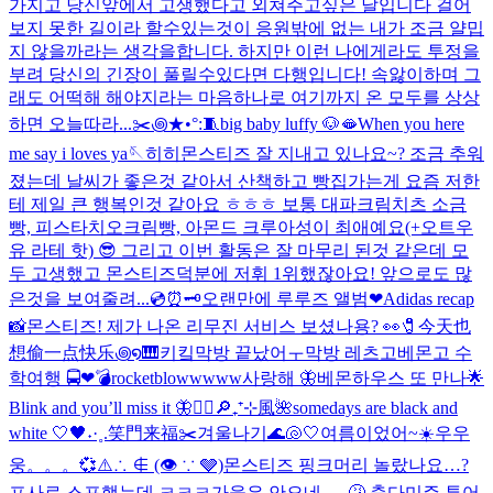
가지고 당신앞에서 고생했다고 외쳐주고싶은 날입니다 걸어
보지 못한 길이라 할수있는것이 응원밖에 없는 내가 조금 얄밉
지 않을까라는 생각을합니다. 하지만 이런 나에게라도 투정을
부려 당신의 긴장이 풀릴수있다면 다행입니다! 속앓이하며 그
래도 어떡해 해야지라는 마음하나로 여기까지 온 모두를 상상
하면 오늘따라...
✂️꩜★•°:🧵
big baby luffy 🐶
🫦
When you here
me say i loves ya🪡
히히
몬스티즈 잘 지내고 있나요~? 조금 추워
졌는데 날씨가 좋은것 같아서 산책하고 빵집가는게 요즘 저한
테 제일 큰 행복인것 같아요 ㅎㅎㅎ 보통 대파크림치츠 소금
빵, 피스타치오크림빵, 아몬드 크루아성이 최애예요(+오트우
유 라테 핫) 😎 그리고 이번 활동은 잘 마무리 된것 같은데 모
두 고생했고 몬스티즈덕분에 저휘 1위했잖아요! 앞으로도 많
은것을 보여줄려...
💿⏰🗝️
오랜만에 루루즈 앨범❤︎
Adidas recap
📸
몬스티즈! 제가 나온 리무진 서비스 보셨나용? 👀
🧷今天也
想偷一点快乐꩜໑🎹
키킼
막방 끝났어ㅜ
막방 레츠고
베몬고 수
학여행 🚍❤︎
💣rocketblowwwww
사랑해 🦋
베몬하우스 또 만나🌟
Blink and you’ll miss it 🦋
❤️‍🔥
🔎₊⁺⊹風🌺
somedays are black and
white 🤍🖤
˖·˳.笑門来福✂️
겨울나기
🌊🐚🤍
여름이었어~☀️
우우
웅。。。💞
⚠️∴ ∉ (👁 ∵ 🩶)
몬스티즈 핑크머리 놀랐나요…?
프사로 스포했는데 ㅋㅋㅋ
가을은 안오네 … 🤧 춥다
미주 투어