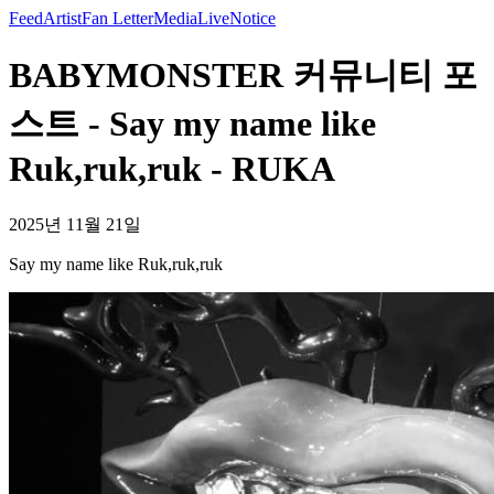
Feed
Artist
Fan Letter
Media
Live
Notice
BABYMONSTER 커뮤니티 포
스트 - Say my name like
Ruk,ruk,ruk - RUKA
2025년 11월 21일
Say my name like Ruk,ruk,ruk