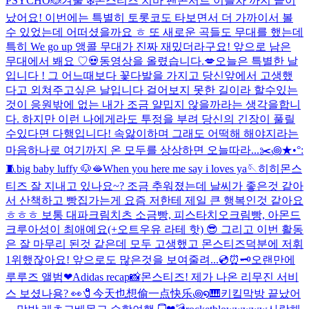
PSYCHO🐞
겨울 ❄️
몬스티즈 치바 팬콘서트 이틀차 까지 끝이
났어요! 이번에는 특별히 토롯코도 타보면서 더 가까이서 볼
수 있었는데 어떠셨을까요 ㅎ 또 새로운 곡들도 무대를 했는데
특히 We go up 앵콜 무대가 진짜 재밌더라구요! 앞으로 남은
무대에서 봬요 ♡
💀
동영상을 올렸습니다.
💋
오늘은 특별한 날
입니다 ! 그 어느때보다 꽃다발을 가지고 당신앞에서 고생했
다고 외쳐주고싶은 날입니다 걸어보지 못한 길이라 할수있는
것이 응원밖에 없는 내가 조금 얄밉지 않을까라는 생각을합니
다. 하지만 이런 나에게라도 투정을 부려 당신의 긴장이 풀릴
수있다면 다행입니다! 속앓이하며 그래도 어떡해 해야지라는
마음하나로 여기까지 온 모두를 상상하면 오늘따라...
✂️꩜★•°:
🧵
big baby luffy 🐶
🫦
When you here me say i loves ya🪡
히히
몬스
티즈 잘 지내고 있나요~? 조금 추워졌는데 날씨가 좋은것 같아
서 산책하고 빵집가는게 요즘 저한테 제일 큰 행복인것 같아요
ㅎㅎㅎ 보통 대파크림치츠 소금빵, 피스타치오크림빵, 아몬드
크루아성이 최애예요(+오트우유 라테 핫) 😎 그리고 이번 활동
은 잘 마무리 된것 같은데 모두 고생했고 몬스티즈덕분에 저휘
1위했잖아요! 앞으로도 많은것을 보여줄려...
💿⏰🗝️
오랜만에
루루즈 앨범❤︎
Adidas recap📸
몬스티즈! 제가 나온 리무진 서비
스 보셨나용? 👀
🧷今天也想偷一点快乐꩜໑🎹
키킼
막방 끝났어