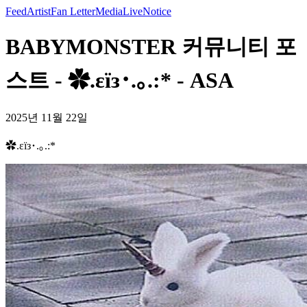
Feed
Artist
Fan Letter
Media
Live
Notice
BABYMONSTER 커뮤니티 포
스트 - ✿.εïз･.｡.:* - ASA
2025년 11월 22일
✿.εïз･.｡.:*