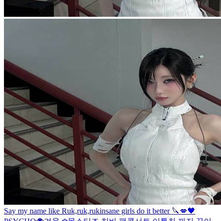
Say my name like Ruk,ruk,ruk
insane girls do it better 🔪💋
🖤