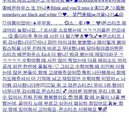
ㅜ
막방 레츠고
베몬고 수학여행 🚍❤︎
💣rocketblowwwww
사랑해
🦋
베몬하우스 또 만나🌟
Blink and you’ll miss it 🦋
❤️‍🔥
🔎₊⁺⊹風🌺
somedays are black and white 🤍🖤
˖·˳.笑門来福✂️
겨울나기
🌊🐚
🤍
여름이었어~☀️
우우웅。。。💞
⚠️∴ ∉ (👁 ∵ 🩶)
몬스티즈 핑
크머리 놀랐나요…? 프사로 스포했는데 ㅋㅋㅋ
가을은 안오네
… 🤧 춥다
미주 투어 때 사진 다 털기🤎
📓🖤
🐆💅💋
몬스티즈 1
위 감사합니다!🤍
아니 잠만 마이크랑 뽀뽀했나 왜이렇게 붉어
립스틱을 너무 진하게 바르고 무대했나봐 닦아줘야겠어
짠
몬
스티즈 베몬하우스 Ep.6 다 봤나? 방금 봤는데 재밌더라구 ㅋ
ㅋㅋㅋㅋ 수학여행 때 사진 많이 찍었는데 다음 에피소드 까지
공개 되면 한번에 올릴게~♡ 그리고 수학여행 때 지인짜 더웠
는데 많은 분들이 함께 고생해주셨어🥺 특히 나단쌤께서 함께
지도해주셔서 더 기억에 남고 재밌었던 수학여행 이었어ㅠ 나
단쌤 감사합니다🫶🏻
❤️‍🔥
일 위 고 업
몬스티즈! 우리 1위 했어!!
너무너무 감사해요 몬스티즈! 💕 여러분 덕분에 우리 1위 할
수 있어서 진짜 진짜 행복했어요 🥹 앵콜 할 때 눈물이 나올 뻔
했는데, 끝까지 노래 부르고 싶어서 열심히 참았어요 🎤💫 항
상 옆에 있어줘서 고마워요, 몬스티즈 사랑해요 💖🌈