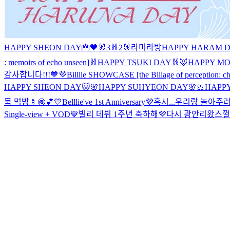
HAPPY SHEON DAY🎂🧡
🐰3
🐰2
🐰
라미라방
HAPPY HARAM D
: memoirs of echo unseen]
🐰HAPPY TSUKI DAY🐰
🦊HAPPY M
감사합니다!!!💙💜
Billlie SHOWCASE [the Billage of perception: cha
HAPPY SHEON DAY🐱
🌸HAPPY SUHYEON DAY🌸
🎀HAPP
묵 먹방🍢🍥💕
💙Belllie've 1st Anniversary💜
혹시...우리랑 놀아주러 
Single-view + VOD
💙빌리 데뷔 1주년 축하해💜
다시 광안리왔스껄r