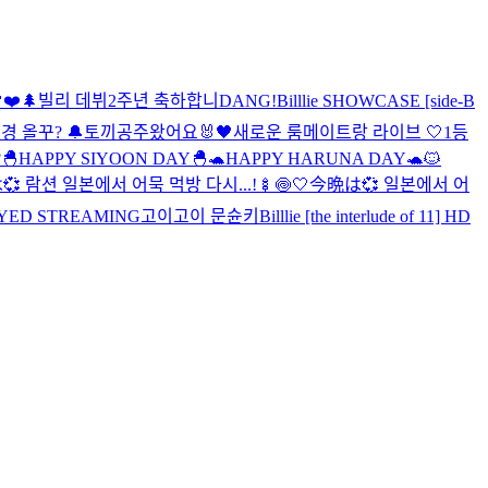
❤️🌲
빌리 데뷔2주년 축하합니DANG!
Billlie SHOWCASE [side-B
경 올꾸? 🔔
토끼공주왔어요🐰
🖤새로운 룸메이트랑 라이브 🤍
1등
?
🐣HAPPY SIYOON DAY🐣
🐢HAPPY HARUNA DAY🐢
🐱
 람션 일본에서 어묵 먹방 다시...!🍢🍥🤍
今晩は💞 일본에서 어
 DELAYED STREAMING
고이고이 문슌키
Billlie [the interlude of 11] HD