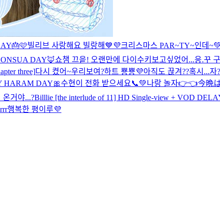
AY🎂🩷
빌리브 사랑해요 빌랑해💙💜
크리스마스 PAR~TY~인데~💚
OONSUA DAY🦊
쇼챔 끄읕! 오랜만에 다이수키
보고싶었어...
응.꾸 구
pter three]
다시 켰어~우리보여?
하트 뿅뿅💜
아직도 끊겨??
혹시...자
Y HARAM DAY🎀
수현이 전화 받으세요📞💚
나랑 놀자👉👈
今晩は
온거야...?
Billlie [the interlude of 11] HD Single-view + VOD
rr
행복한 평이루💜