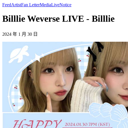
Feed
Artist
Fan Letter
Media
Live
Notice
Billlie Weverse LIVE - Billlie
2024 年 1 月 30 日