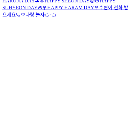
HARUNA DAY🐢
🐱HAPPY SHEON DAY🐱
🌸HAPPY
SUHYEON DAY🌸
🎀HAPPY HARAM DAY🎀
수현이 전화 받
으세요📞💚
나랑 놀자👉👈