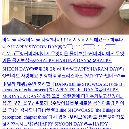
바둑 둘 사람
바둑 둘 사람?
다시!!!!!ㅎㅎㅎㅎㅎ
뭐해요~~~하루나
데스!
HAPPY SIYOON DAY🎂💛
￣(=∵=)￣
￣(=∵=)￣
￣
(=∵=)￣
힝
커비라미에게 무엇이든 물어보실?
커비라미에게 무엇
이든 물어보실?🩷⭐️
HAPPY HARUNA DAY🎂🩵
HAPPY
SHEON DAY🎂🧡
🐰3
🐰2
🐰
라미라방
HAPPY HARAM DAY🎂
🩷
빌리브 사랑해요 빌랑해💙💜
크리스마스 PAR~TY~인데~💚❤️
🌲
빌리 데뷔2주년 축하합니DANG!
Billlie SHOWCASE [side-B :
memoirs of echo unseen]
🐰HAPPY TSUKI DAY🐰
🦊HAPPY
MOONSUA DAY🦊
쇼챔 끄읕! 오랜만에 다이수키
보고싶었어...
응.꾸 구경 올꾸? 🔔
토끼공주왔어요🐰
🖤새로운 룸메이트랑 라이
브 🤍
1등 감사합니다!!!💙💜
Billlie SHOWCASE [the Billage of
perception: chapter three]
다시 켰어~우리보여?
하트 뿅뿅💜
아직도
끊겨??
혹시...자?
🐣HAPPY SIYOON DAY🐣
🐢HAPPY