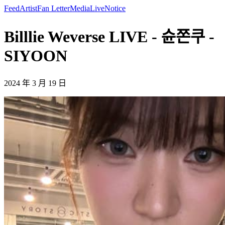
Feed
Artist
Fan Letter
Media
Live
Notice
Billlie Weverse LIVE - 슌쫀쿠 -
SIYOON
2024 年 3 月 19 日