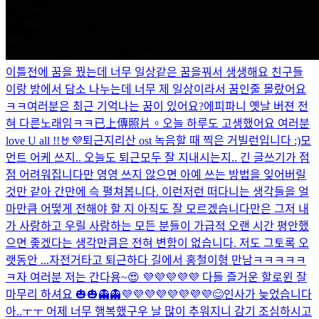
이틀전에 꿈을 꿨는데 너무 일상같은 꿈을꿔서 생생해요 친구들
이랑 방에서 담소 나누는데 너무 제 일상이라서 꿈인줄 몰랐어요
ㅋㅋ
여러분은 최근 기억나는 꿈이 있어요?
에피파니 옛날 버젼 전
혀 다른노래임ㅋㅋ
已上傳照片。
오늘 하루도 고생했어요 여러분
love U all !!🤘💜
퇴근
지리산 ost 녹음할 때 찍은 거
빌런입니다 :)
모
먼트 어케 쓰지.. 오늘도 퇴근
모두 잘 지내시는지.. 긴 글쓰기가 점
점 어려워집니다만 영영 쓰지 않으면 아예 쓰는 방법을 잊어버릴
것만 같아 간만에 슥 펼쳐봅니다. 이런저런 떠다니는 생각들을 얼
마만큼 어떻게 전해야 할 지 아직도 잘 모르겠습니다만은 그저 내
가 사랑하고 우릴 사랑하는 모든 분들이 가급적 오랜 시간 평안했
으면 좋겠다는 생각만큼은 전혀 변함이 없습니다. 저도 그토록 오
랫동안 ...
자전거타고 퇴근하다 길에서 홍철이형 만남ㅋㅋㅋㅋㅋ
ㅋ
자 여러분 저는 간다용~😍 💜💜💜💜💜 다들 즐거운 할로윈 잘
마무리 하셔요 🎃🎃👻👻💜💜💜💜💜💜💜💜
😊
인사가 늦었습니다
아..ㅜㅜ 어제 너무 행복했구우 날 많이 추워지니 감기 조심하시고