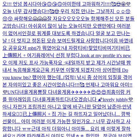
오!!! 언넝 봅시다아😘🙃😘🙃
아미한테 고마워하기!!!!🥰😍🤩💜
오늘 너무 감사했슴다!!🥰😍 우리 직접 만나는 그날까지 ☺☺😚
😚😚 싸랑해요🤗🤗🤗
잘 자요오오오오
오늘 함께해주신 모든 분들
고맙습니다! 아쉬움이 많이 남는 오늘이지만 오랜만에다 여러분
이 없어서인걸로 핑계를 대보도록 하겠습니다 얼굴 보고 만나는
날 ! 더 멋지고 정돈된 모습 보여드릴게요 사랑합니다이
음 바꼈네
요 공유요
저 mbti가 뭐였어요?
내 자랑티비!
찾았티비
여기티비
已
上傳照片。
여기욥
레어닉 선점 부럽다.
look at my profile it's new
오 이제 저도 프사 가능
푹자요 :)
내일까지 받고 제가 시간날때 짬
내서 녹음해올게요
근육 키우면 이렇게 되겠지?
아 상어한테 Do
you know bts? 했어야 했는데..
[업적] 낚시 중 상어의 입질을 겪어
본 자
의미있고 좋은 시간이었습니다!!!🥰 언제나 고마워요 아미!!
💜
UN
다녀올게용
뿅
잘 다녀올게용✈✈✈✈✈😍😍😍
죄홉이랑 커
플 위아래입음 다녀올게용하트
다녀오겠습니다 🌠
lovely jubbly💜
아니 자전거 조립까진 아니고 앞에 바구니만 달았어 남준아;
안녕
하세요🙇‍♂️
已上傳照片。
집 가는 길 하뜨
자고 일어났더니... 깜짝
선물이... 아미 여러분 이게 가능한 일인가요..? 너무 감사하고 사
랑합니다 ㅠㅠ
근데 아직 더워
아니 아미들... 요리 왜 이렇게 잘하
세요?! 라면 따라해주신 아미도 있넹ㅎㅎ 한입만...
정국아 브이앱