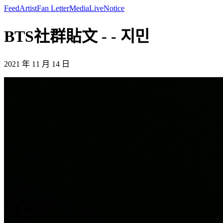
Feed
Artist
Fan Letter
Media
Live
Notice
BTS社群貼文 - - 지민
2021 年 11 月 14 日