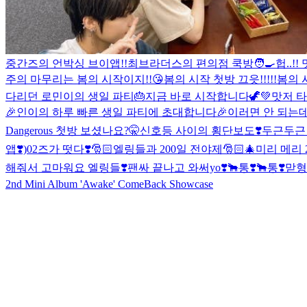
중간즈의 언박싱 브이앱!!
최브라더스의 편의점 쿡방🧑‍🍳
헙..!!
주의 마무리는 봄의 시작이지!!😘
봄의 시작 첫방 끄읏!!!!!
봄의 시
다리던 로민이의 생일 파티🎂지금 바로 시작합니다🦖💚
맛저 타
🎉
인이의 하루 빠른 생일 파티에 초대합니다🎉
이러면 안 되는데 
Dangerous 첫방 보셨나요?🤫
신호등 사이의 횡단보도❣️
두근두근 
앱❣️)
02즈가 떳다❣️
🎅🏻엘링들과 200일 전야제🎅🏻
🎄미리 메리 
해줘서 고마워요 엘링들❣️
팬싸 끝나고 와써yo❣️
🐂통❣️
🐂통❣️
맏형
2nd Mini Album 'Awake' ComeBack Showcase