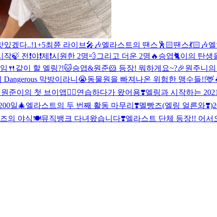
 맛있겠다..!
1+5
최쮼 라이브🎤🎶
엘라스트의 땐스🕺🏻땐스💃🏻🎶
엘
작🍃 전❗️야❗️제❗️
시원한 2명💨그리고 더운 2명🔥
승엽🐈이의 탄생
임🍴같이 할 엘링?!
🐱승엽&원준🐹 등장! 뭐하게요~?
🎉원주니의
Dangerous 막방이라니😭
동물원을 빠져나온 위험한 맹수들!!🦌
원준이의 첫 브이앱✌🏻
연습하다가 왔어용❣️
엘링과 시작하는 202
200일🎄
엘라스트의 두 번째 활동 마무리❣️
멜빵즈(엘링 얼른와❣️)
2
즈의 야식🍽
뮤직뱅크 다녀왔습니다❣️
엘라스트 단체 등장!! 어서