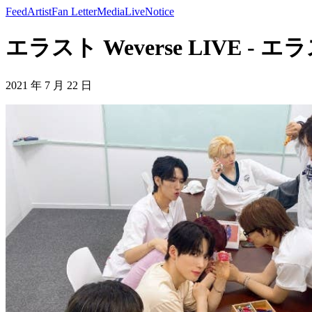
Feed
Artist
Fan Letter
Media
Live
Notice
エラスト Weverse LIVE - エ
2021 年 7 月 22 日