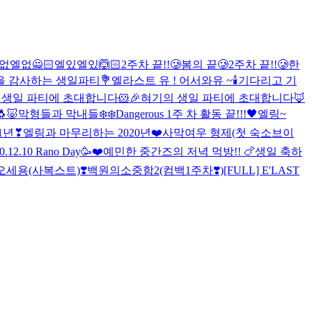
없엘없🙅🏻엘있엘있🙆🏻
2주차 끝!!🥲
봄의 끝🥲
2주차 끝!!🥲
한
을 감사하는 생일파티💐
엘라스트 유 ! 어서와유 ~
🕯
기다리고 기
 생일 파티에 초대합니다🐹🎉
혀기의 생일 파티에 초대합니다🦊
🐷
막형들과 막내들❄️❄️
Dangerous 1주 차 활동 끝!!!🖤
엘링~
1년❣
엘링과 마무리하는 2020년❤️
사막여우 형제(첫 숙소브이
0.12.10 Rano Day🥳❤️
예민한 중간즈의 저녁 먹방!! 🍗
생일 축하
오세용(사복스트)❣️
백원의소중함2(컴백1주차❣️)
[FULL] E'LAST