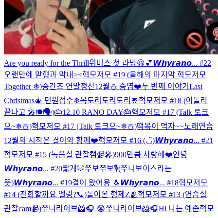
Are you ready for the Thrill
위버스 첫 라방😆💕
𝙒𝙝𝙮𝙧𝙖𝙣𝙤... #22
오랜만에 맏형과 막내><
혁모저모 #19 (올해의 마지막 혁모저모
Together ❄)
중간즈 연말정산
12월⛄️ 승엽❤️
두 번째 이야기
Last
Christmas🎄
민원접수❄
목도리도리도리🧣
혁모저모 #18 (아돌라
끝나고 🎤🍽🗣)
🎂12.10 RANO DAY🎂
혁모저모 #17 (Talk 토크
으~❄☃️)
혁모저모 #17 (Talk 토크으~❄☃️)
떡볶이 먹자~~
노래연습
12월의 시작은 결이와 함께❤️
혁모저모 #16 (◡̈)
𝙒𝙝𝙮𝙧𝙖𝙣𝙤... #21
혁모저모 #15 (녹음실 관찰캠📹🎤)
900만큼 사랑해❤️
안녕
𝙒𝙝𝙮𝙧𝙖𝙣𝙤... #20
짧게🦌
쭈보쭈보🎙️(쭈니보이스라는
뜻)
𝙒𝙝𝙮𝙧𝙖𝙣𝙤... #19
결이 왔어용 🐧
𝙒𝙝𝙮𝙧𝙖𝙣𝙤... #18
혁모저모
#14 (전화할까요 엘링?📞)
돌아온 형제Z🫂
혁모저모 #13 (연습실
관찰cam📹)
쭈니라이브🐹🎧 😭
쭈니라이브🐹🎧
Hi 나는 예준
혁모