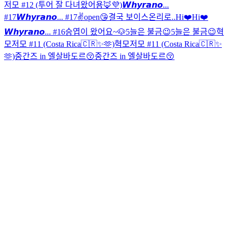
저모 #12 (투어 잘 다녀왔어용🦊💜)
𝙒𝙝𝙮𝙧𝙖𝙣𝙤...
#17
𝙒𝙝𝙮𝙧𝙖𝙣𝙤... #17
✌️open😘
결국 보이스온리로..
Hi❤️
Hi❤️
𝙒𝙝𝙮𝙧𝙖𝙣𝙤... #16
승엽이 왔어요~🐶
5늘은 불금😉
5늘은 불금😉
혁
모저모 #11 (Costa Rica🇨🇷✨🫶)
혁모저모 #11 (Costa Rica🇨🇷✨
🫶)
중간즈 in 엘살바도르😚
중간즈 in 엘살바도르😚