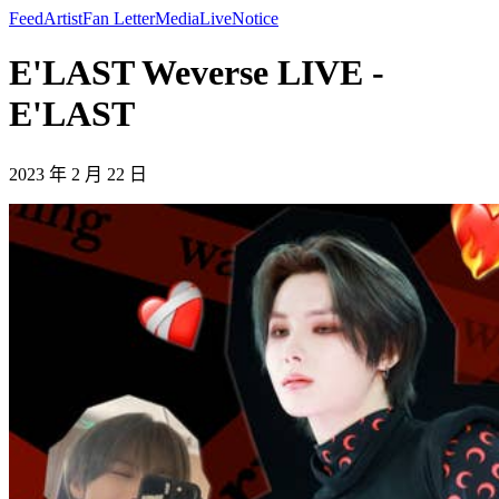
Feed
Artist
Fan Letter
Media
Live
Notice
E'LAST Weverse LIVE -
E'LAST
2023 年 2 月 22 日