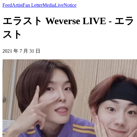
Feed
Artist
Fan Letter
Media
Live
Notice
エラスト Weverse LIVE - エラ
スト
2021 年 7 月 31 日