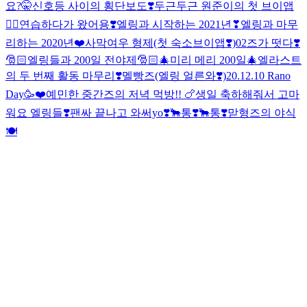
요?🤫
신호등 사이의 횡단보도❣️
두근두근 원준이의 첫 브이앱
✌🏻
연습하다가 왔어용❣️
엘링과 시작하는 2021년❣
엘링과 마무
리하는 2020년❤️
사막여우 형제(첫 숙소브이앱❣️)
02즈가 떳다❣️
🎅🏻엘링들과 200일 전야제🎅🏻
🎄미리 메리 200일🎄
엘라스트
의 두 번째 활동 마무리❣️
멜빵즈(엘링 얼른와❣️)
20.12.10 Rano
Day🥳❤️
예민한 중간즈의 저녁 먹방!! 🍗
생일 축하해줘서 고마
워요 엘링들❣️
팬싸 끝나고 와써yo❣️
🐂통❣️
🐂통❣️
맏형즈의 야식
🍽