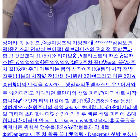
상어카 속 장신즈 🤹🏻
지방즈의 가방엔?🧳
????????
점심오면
땡!
중간즈의 언박싱 브이앱!!
최브라더스의 편의점 쿡방🧑‍🍳
헙..!! 맛있겠다..!
1+5
최쮼 라이브🎤🎶
엘라스트의 땐스🕺🏻땐
스💃🏻🎶
엘없엘없🙅🏻엘있엘있🙆🏻
2주차 끝!!🥲
봄의 끝🥲
2주
차 끝!!🥲
한 주의 마무리는 봄의 시작이지!!😘
봄의 시작 첫방
끄읏!!!!!
봄의 시작🍃 전❗️야❗️제❗️
시원한 2명💨그리고 더운 2명🔥
승엽🐈이의 탄생을 감사하는 생일파티💐
엘라스트 유 ! 어서와
유 ~
🕯
기다리고 기다리던 로민이의 생일 파티🎂지금 바로 시작
합니다🦖💚
맛저 타임🍴같이 할 엘링?!
🐱승엽&원준🐹 등장!
뭐하게요~?
🎉원주니의 생일 파티에 초대합니다🐹🎉
혀기의 생
일 파티에 초대합니다🦊🎉
인이의 하루 빠른 생일 파티에 초대
합니다🎉
이러면 안 되는데 Dangerous 막방이라니😭
동물원을
빠져나온 위험한 맹수들!!🦌🐧🐷
막형들과 막내들
❄️❄️
Dangerous 1주 차 활동 끝!!!🖤
엘링~ Dangerous 첫방 보셨나