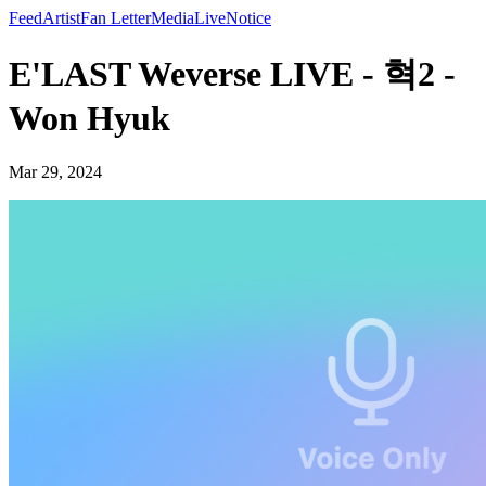
Feed
Artist
Fan Letter
Media
Live
Notice
E'LAST Weverse LIVE - 혁2 -
Won Hyuk
Mar 29, 2024