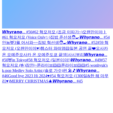
𝙒𝙝𝙮𝙧𝙖𝙣𝙤... #56
#62 혁모저모 (조금 이따가~)
오랜만이야ㅑ
#61 혁모저모 (Voice Only✨)
집밥 준선생🧑‍🍳
𝙒𝙝𝙮𝙧𝙖𝙣𝙤... #54
안뇽🦌
3월 어서와~~
집밥 혁선생🧑‍🍳
𝙒𝙝𝙮𝙧𝙖𝙣𝙤... #52
#59 혁
모저모 (오랜만이야♥)
햄스터 와떠염🐹
일본 공연 끝❤️
오사카
온 오예준
오사카 온 오예준
도쿄 끝!
히사시부리
𝙒𝙝𝙮𝙧𝙖𝙣𝙤...
#50
🦌in Tokyo
#58 혁모저모 (일본이야!)
𝙒𝙝𝙮𝙧𝙖𝙣𝙤... #49
#57
혁모저모 (🤟)
잠깐|~
쭌라이브🐹🐹
쭌라이브🐹🐹
#5 wonhyuk's
k-pop Medley Solo Artist (솔로 가수)편 🎤🎵
𝙒𝙝𝙮𝙧𝙖𝙣𝙤...
#46
Good bye 2023 Hi 2024♥
#54 혁모저모 (1300일&한 해 마무
리♥)
MERRY CHRISTMAS🎄
𝙒𝙝𝙮𝙧𝙖𝙣𝙤... #45