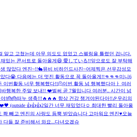
 걸 알고 고쳤는데 아무 의도도 없었고 스펠링을 틀렸던 겁니다.
 재밌는 콘서트로 돌아올게😆 愛している!!
앞으로도 잘 부탁해
생 많았다 엔진~!!
🐇
뮤비 비하인드사진~
어제찍은 선우감성
모
😭 다음에는 더 멋진 활동으로 꼭 돌아올게!!👊👊👊
미니6
 이번활동 너무 행복했다!!🫠
이번 활동 넘 행복했다아ㅏ 여러
낼바
행복한 주말 보내!! ❤️
벌써 곧 7월입니다 여러분.. 시간이 넘
!🎂🎂
떠누 생축!!!🔥🔥🔥 항상 건강 챙겨야된다아!!
🎉우리의
❤️🖤 (outside 👍👍👍
2일간 너무 재밌었다☺️ 최대한 빨리 돌아올
 쫙 빼고 엔진의 사랑도 듬뿍 받았습니다 고마워요 엔진♥️
오늘
 다들 잘 준비해서 와요...
다녀오겠슈