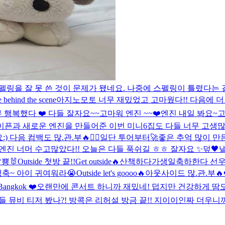
스펠링을 잘 못 쓴 것이 문제가 됐네요. 나중에 스펠링이 틀렸다는
e behind the scene
아지노모토 너무 재밌었고 고마웠다!! 다음에 더
행복했다 ❤️ 다들 잘자요~~
고마워 엔진 ~~❤️
엔진 내일 봐요~
고
픈과 새로운 엔진을 만들어준 이번 미니6집도 다들 너무 고생많았다
다음 컴백도 많.관.부🔥❤️‍🔥일단 투어부터🚀
좋은 추억 많이 만든
 엔진 너머 수고많았다!! 오늘은 다들 푹쉬길 ㅎㅎ 잘자요 ✨️
덮
🖤

뿅🐰
Outside 첫방 끝!!
Get outside🔥
산책하다가
생일축하한다 선우야
생축~ 아이 귀여워라😭
Outside let's goooo🔥
아웃사이드 많.관.부🔥
Bangkok ❤️
오랜만에 콘서트 하니까 재밌네! 덥지만 건강하게 땀도
들 뮤비 티저 봤나?! 방콕은 리허설 방금 끝!! 지이이인짜 더우니까