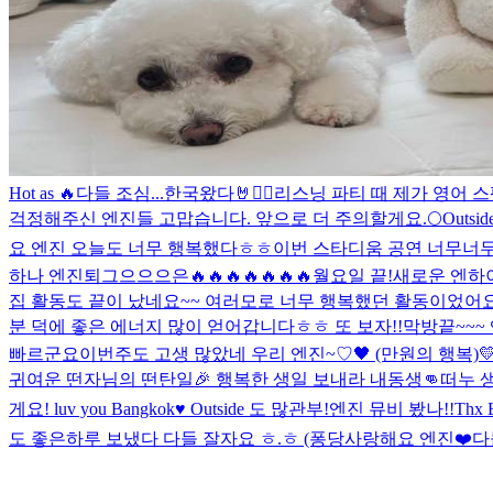
Hot as 🔥
다들 조심...
한국왔다🤘❤️‍🔥
리스닝 파티 때 제가 영어 
걱정해주신 엔진들 고맙습니다. 앞으로 더 주의할게요.
🌕
Outsid
요 엔진 오늘도 너무 행복했다ㅎㅎ
이번 스타디움 공연 너무너무 
하나 엔진
퇴그으으으은
🔥🔥🔥🔥🔥🔥🔥
월요일 끝!
새로운 엔하이
집 활동도 끝이 났네요~~ 여러모로 너무 행복했던 활동이었어요:) 
분 덕에 좋은 에너지 많이 얻어갑니다ㅎㅎ 또 보자!!
막방끝~~~
빠르군요
이번주도 고생 많았네 우리 엔진~♡
🖤 (만원의 행복)

귀여운 떤자님의 떤탄일🎉 행복한 생일 보내라 내동생👊
떠누 
게요! luv you Bangkok♥️ Outside 도 많관부!
엔진 뮤비 봤나!!
Thx 
도 좋은하루 보냈다 다들 잘자요 ㅎ.ㅎ (퐁당
사랑해요 엔진❤️
다