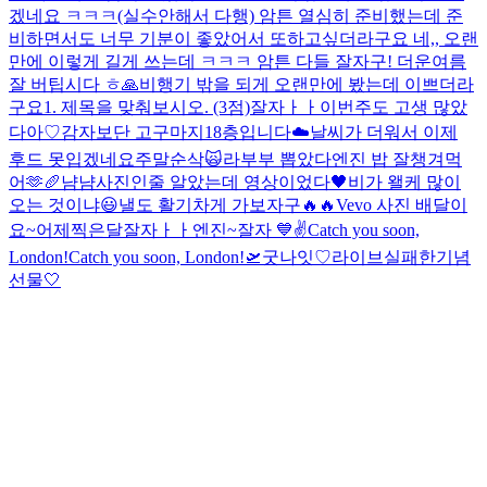
겠네요 ㅋㅋㅋ(실수안해서 다행) 암튼 열심히 준비했는데 준
비하면서도 너무 기분이 좋았어서 또하고싶더라구요 네,, 오랜
만에 이렇게 길게 쓰는데 ㅋㅋㅋ 암튼 다들 잘자구! 더운여름
잘 버팁시다 ㅎ
🙏
비행기 밖을 되게 오랜만에 봤는데 이쁘더라
구요
1. 제목을 맞춰보시오. (3점)
잘자ㅏㅏ
이번주도 고생 많았
다아♡
감자보단 고구마지
18층입니다
☁️
날씨가 더워서 이제
후드 못입겠네요
주말순삭🙀
라부부 뽑았다
엔진 밥 잘챙겨먹
어🫶
🥖
냠냠
사진인줄 알았는데 영상이었다
🖤
비가 왤케 많이
오는 것이냐
😃
낼도 활기차게 가보자구🔥🔥
Vevo 사진 배달이
요~
어제찍은달
잘자ㅏㅏ엔진~
잘자 💙
✌️
Catch you soon,
London!
Catch you soon, London!🛫
굿나잇♡
라이브실패한기념
선물🤍