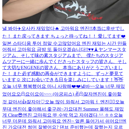
낼 봐아
✈️
오사카 재밌었다🔥 고마워요 엔진!!
本当に幸せでし
た！ また戻ってきます ちょっと待ってね！！ 愛してます❤️
일본 스타디움 투어 정말 수고많았어요 엔진 재밌는 시간 만들
어줘서 고마워요 금방 또 돌아오겠습니다!!♥️♥️
🗼
ヤンマースタ
ジアム、そして味の素スタジアムまで、 僕たちのスタジア
ムツアーに一緒に歩んでくださったスタッフの皆さん、そし
て大切なENGENEの皆さん、本当にありがとうございまし
た！ また必ず感動の再会ができますように、ずっと夢見て
います☺️ 次にお会いできる日を楽しみにしています！👋👋
오늘 너무 행복했어요 마니 사랑해❤️❤️
낼바~~
오늘 너무 재밌
었어요오🫠
요이
요이~~~ (아궁피스) ✌️
🫠
잘자
엔진이 좋아할
것 같아서👍
잘자아♡
오늘 많이 와줘서 고마워ㅓ 엔진❤️‍🔥
오늘
무대 엔진이 좋아해서 좋구려~
가요대전 Summer 올해도 재밌
게 Clear😎
엔진 고마워요 🫶 수박 먹고 자야겠다 ^^ ㅎㅎ
오늘
너무 더운데 와줘서 고마워요 엔진~ 얼른 들어가서 쉬어요!!
엔
진 가요대전 썸머 잘봤어요? 댄브 준비했는데 잘했는지 모르