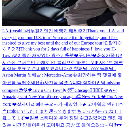
LA☀️
yeahhh
서누찾기
엔진 비행기 태워주기
Thank you, LA, and
every city on our U.S. tour! You made it unforgettable, and I feel
inspired to give my best until the end of our Europe tour!💪
잘자♡
🤍
🫶
떤감
Thank you for 2 days full of happiness !! love you H-
Town🫶
이틀간 재밌었다 휴스턴🤩
🤎
❤️
굿나잇❤️
🎉싱가폴 GP
시즌에 콘서트인 관계로 F1 특집으로 하루는 VIP 사운드 체크
의상을 투표로 준비해보겠습니다🎉 첫째날 : ???? 둘째날 :
Aston Martin 셋째날 : Mercedes-Amg 👍희망하는 팀 댓글에 좋
아요를 눌러주세요👍
사진을 올렸습니다.
잘자아
입덕 mission
complete😎
💙
🖤
Luv u Chi-Town🫰
😴
Chicago❤️‍🔥🤘🙂‍↕️🫶🔥👀
Amazing start New York👍 see you again😉
New York ❤️
Thx New
York ❤️
잘자아
낼 봐아
✈️
오사카 재밌었다🔥 고마워요 엔진!!
本
当に幸せでした！ また戻ってきます ちょっと待ってね！！
愛してます❤️
일본 스타디움 투어 정말 수고많았어요 엔진 재
밌는 시간 만들어줘서 고마워요 금방 또 돌아오겠습니다!!♥️♥️