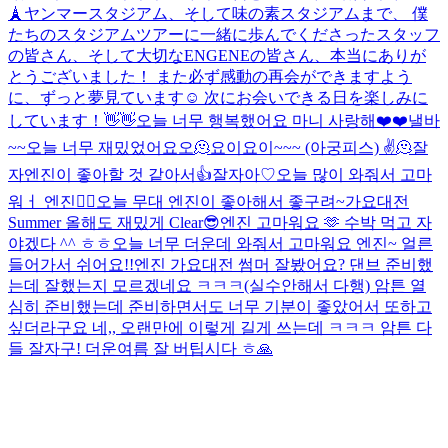
🗼
ヤンマースタジアム、そして味の素スタジアムまで、 僕
たちのスタジアムツアーに一緒に歩んでくださったスタッフ
の皆さん、そして大切なENGENEの皆さん、本当にありが
とうございました！ また必ず感動の再会ができますよう
に、ずっと夢見ています☺️ 次にお会いできる日を楽しみに
しています！👋👋
오늘 너무 행복했어요 마니 사랑해❤️❤️
낼바
~~
오늘 너무 재밌었어요오🫠
요이
요이~~~ (아궁피스) ✌️
🫠
잘
자
엔진이 좋아할 것 같아서👍
잘자아♡
오늘 많이 와줘서 고마
워ㅓ 엔진❤️‍🔥
오늘 무대 엔진이 좋아해서 좋구려~
가요대전
Summer 올해도 재밌게 Clear😎
엔진 고마워요 🫶 수박 먹고 자
야겠다 ^^ ㅎㅎ
오늘 너무 더운데 와줘서 고마워요 엔진~ 얼른
들어가서 쉬어요!!
엔진 가요대전 썸머 잘봤어요? 댄브 준비했
는데 잘했는지 모르겠네요 ㅋㅋㅋ(실수안해서 다행) 암튼 열
심히 준비했는데 준비하면서도 너무 기분이 좋았어서 또하고
싶더라구요 네,, 오랜만에 이렇게 길게 쓰는데 ㅋㅋㅋ 암튼 다
들 잘자구! 더운여름 잘 버팁시다 ㅎ
🙏