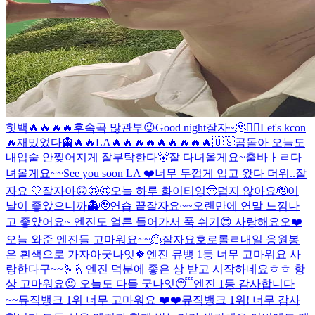
힛백🔥🔥🔥🔥
후속곡 많관부😉
Good night
잘자~
🫠
❤️‍🔥
Let's kcon
🔥
재밌었다👻
🔥🔥
LA🔥🔥🔥🔥🔥🔥🔥🔥🔥
🇺🇸
곰돌아 오늘도
내입술 안찢어지게 잘부탁한다🐻
잘 다녀올게요~
출바ㅏㄹ
다
녀올게요~~
See you soon LA ❤️
너무 두껍게 입고 왔다 더워..
잘
자요 🤍
잘자아
🙃
🤩🤩
오늘 하루 화이티잉
🤠
덥지 않아요
🫡
이
날이 좋았으니까👻
🫡
연습 끝
잘자요~~
오랜만에 연말 느낌나
고 좋았어요~ 엔진도 얼른 들어가서 푹 쉬기😍 사랑해요오❤️
오늘 와준 엔진들 고마워요~~🫠
잘자요호로롤ㄹ
내일 응원봉
은 흰색으로 가자아
굿나잇🍀
엔진 뮤뱅 1등 너무 고마워요 사
랑한다구~~🫰🫰
엔진 덕분에 좋은 상 받고 시작하네요ㅎㅎ 항
상 고마워요😉 오늘도 다들 굿나잇😴
엔진 1등 감사합니다
~~
뮤직뱅크 1위 너무 고마워요 ❤️❤️
뮤직뱅크 1위! 너무 감사