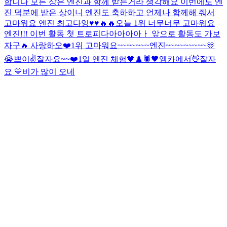
합니다 모든 상은 엔진과 함께 받는거라 생각해요 이번에도 엔
진 덕분에 받은 상이니 엔진도 축하하고 언제나 함께해 줘서
고마워요 엔진 최고다잉♥️♥️🔥🔥
오늘 1위 너무너무 고마워요
엔진!!! 이번 활동 첫 트로피다아아아아ㅏ 앞으로 활동도 가보
자구🔥 사랑하오❤️
1위 고마워요~~~~~~~엔진~~~~~~~~~🫶
😭
쁘이✌️
잘자요~~
❤️
1일 엔진 체험
🖤♟️🕷
🖤
엠카에서👋
잘자
요 💛
비가 많이 오네