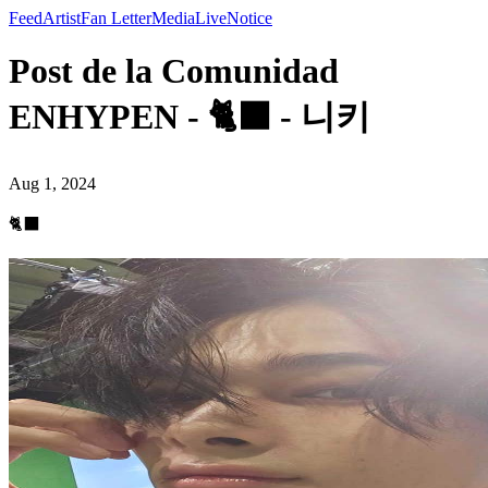
Feed
Artist
Fan Letter
Media
Live
Notice
Post de la Comunidad
ENHYPEN - 🐈‍⬛ - 니키
Aug 1, 2024
🐈‍⬛