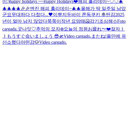
이:)
happy holidays ~~
Happy Holidays❤️
해피 홀리데이~♡♡🎄
🎄🎄🎄🎄🎉🎉
엔진 해피 홀리데이~🎄🎄
올해가 딱 일주일 남았
군요
무대하다 다첬다...
🖤
이뿌지
두바이 쫀독쿠키 🧆
떤감
2025
년이 얼마 남지 않았다
쭉쭉이
작년 요맘때
🥶
감기조심해⛄️
Foto
cargada.
굿나잇♡
추억의 모자
❄️
오늘의 정원
お疲れ〜
❤️
잘자ㅏ
ㅏ
もうすぐ会いましょう 😎🛫
Video cargado.
またね!
올만에 유
산소했다아
떤감
🐶
Video cargado.