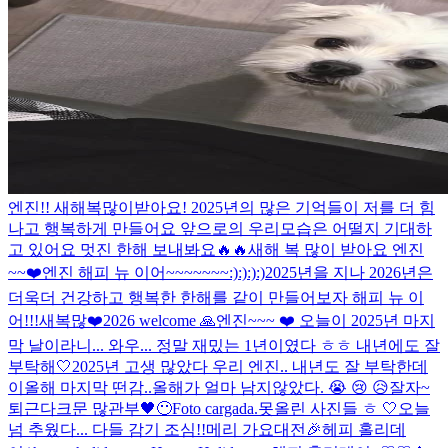
엔진!! 새해복많이받아요! 2025년의 많은 기억들이 저를 더 힘
나고 행복하게 만들어요 앞으로의 우리모습은 어떨지 기대하
고 있어요 멋진 한해 보내봐요🔥🔥
새해 복 많이 받아요 엔진
~~❤️
엔진 해피 뉴 이어~~~~~~~:):):):)
2025년을 지나 2026년은
더욱더 건강하고 행복한 한해를 같이 만들어보자 해피 뉴 이
어!!!
새복많❤️
2026 welcome 🙏
엔진~~~ ❤️ 오늘이 2025년 마지
막 날이라니... 와우... 정말 재밌는 1년이였다 ㅎㅎ 내년에도 잘
부탁해🤍
2025년 고생 많았다 우리 엔진.. 내년도 잘 부탁한데
이
올해 마지막 떤감..
올해가 얼마 남지않았다. 😭 😢 😥
잘자~
퇴근
다크문 많관부
🖤
😶
Foto cargada.
못올린 사진들 ㅎ 🤍
오늘
넘 추웠다... 다들 감기 조심!!
메리 가요대전🎉
헤피 홀리데