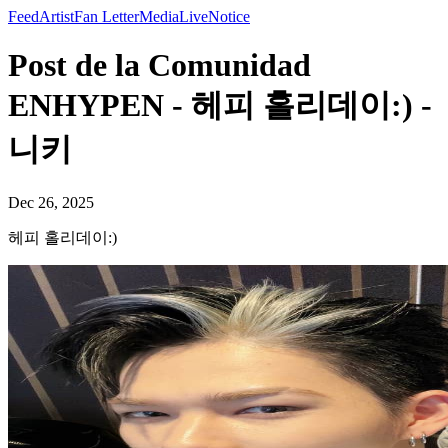
Feed
Artist
Fan Letter
Media
Live
Notice
Post de la Comunidad
ENHYPEN - 헤피 홀리데이:) -
니키
Dec 26, 2025
헤피 홀리데이:)