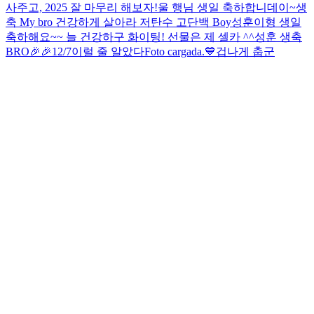
사주고, 2025 잘 마무리 해보자!
울 행님 생일 축하합니데이~
생
축 My bro 건강하게 살아라 저탄수 고단백 Boy
성훈이형 생일
축하해요~~ 늘 건강하구 화이팅! 선물은 제 셀카 ^^
성훈 생축
BRO🎉🎉
12/7
이럴 줄 알았다
Foto cargada.
💙
겁나게 춥군