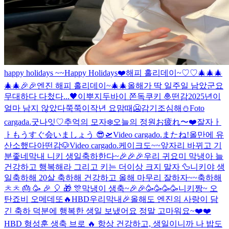
happy holidays ~~
Happy Holidays❤️
해피 홀리데이~♡♡🎄🎄🎄
🎄🎄🎉🎉
엔진 해피 홀리데이~🎄🎄
올해가 딱 일주일 남았군요
무대하다 다첬다...
🖤
이뿌지
두바이 쫀독쿠키 🧆
떤감
2025년이
얼마 남지 않았다
쭉쭉이
작년 요맘때
🥶
감기조심해⛄️
Foto
cargada.
굿나잇♡
추억의 모자
❄️
오늘의 정원
お疲れ〜
❤️
잘자ㅏ
ㅏ
もうすぐ会いましょう 😎🛫
Video cargado.
またね!
올만에 유
산소했다아
떤감
🐶
Video cargado.
케이크도~~
앞자리 바뀌고 기
분좋네
막내 니키 생일축하한다~🎉🎉🎉
우리 귀요미 막냉아 늘
건강하고 행복해라 그리고 키는 더이상 크지 말자 🦆
니키야 생
일축하해 20살 축하해 건강하고 올해 마무리 잘하자~~축하해
ㅊㅊ 🎂 🥳 🎉 🎈 🎁 🎊
막냉이 생축~🎉🎉🥳🥳🥳🥳
니키짱~ 오
탄죠비 오메데또🔥
HBD우리막내🎉
올해도 엔진의 사랑이 담
긴 축하 덕분에 행복한 생일 보냈어요 정말 고마워요~❤️❤️
HBD 형
성훈 생축 브로 🔥 항상 건강하고, 생일이니까 나 밥도