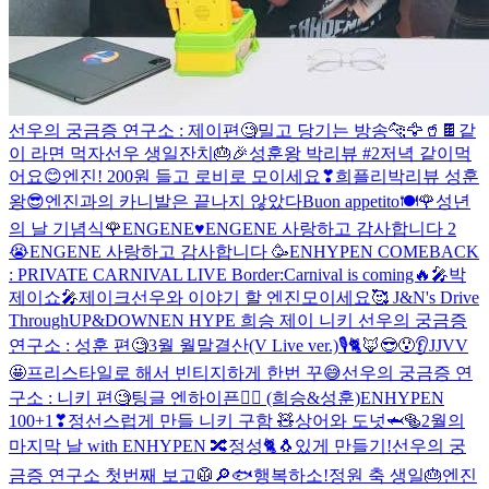
선우의 궁금증 연구소 : 제이편🧐
밀고 당기는 방송
🐆🦅🥤🍫
같
이 라면 먹자
선우 생일잔치🎂🎉
성훈왕 박리뷰 #2
저녁 같이먹
어요😊
엔진! 200원 들고 로비로 모이세요❣
희플리
박리뷰 성훈
왕😎
엔진과의 카니발은 끝나지 않았다
Buon appetito🍽
🌹성년
의 날 기념식🌹
ENGENE♥️
ENGENE 사랑하고 감사합니다 2
😭
ENGENE 사랑하고 감사합니다 🥳
ENHYPEN COMEBACK
: PRIVATE CARNIVAL LIVE
Border:Carnival is coming🔥
🎤박
제이쇼🎤
제이크선우와 이야기 할 엔진모이세요🥰
J&N's Drive
Through
UP&DOWN
EN HYPE 희승 제이 니키
선우의 궁금증
연구소 : 성훈 편🧐
3월 월말결산(V Live ver.)
🎙🐈🦊😎😯👂
JJVV
🤩
프리스타일로 해서 빈티지하게 한번 꾸😅
선우의 궁금증 연
구소 : 니키 편🧐
팅글 엔하이픈👂🏼 (희승&성훈)
ENHYPEN
100+1❣
정선스럽게 만들 니키 구함 🧸
상어와 도넛🦈🥯
2월의
마지막 날 with ENHYPEN 🔀
정성🐈🐧있게 만들기!
선우의 궁
금증 연구소 첫번째 보고🥼🔎
🐟
행복하소!
정원 축 생일🎂
엔진