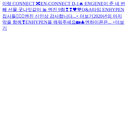
이랑 CONNECT 🔀
EN-CONNECT D-1🔥
ENGENE이 준 네 번
째 선물
굿나잇
같이 놀 엔진 9함❣❣
🖤💙
Q&A타임 ENHYPEN
집사들🐕‍🦺🐾
엔진 신인상 감사합니다...+ 더보기
2020년의 마지
막을 함께❣
ENHYPEN을 깨워주세요🏡🎄
엔하이픈은... +더보
기