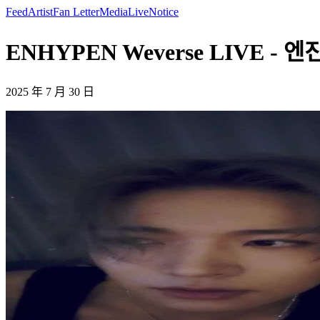
Feed
Artist
Fan Letter
Media
Live
Notice
ENHYPEN Weverse LIVE - 
2025 年 7 月 30 日