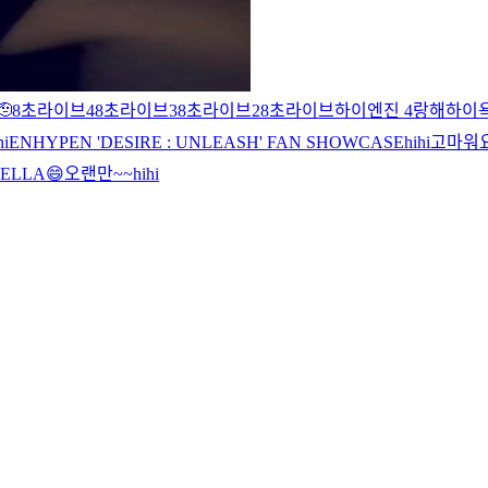
🫡
8초라이브4
8초라이브3
8초라이브2
8초라이브
하이
엔진 4랑해
하이
hi
ENHYPEN 'DESIRE : UNLEASH' FAN SHOWCASE
hi
hi
고마워요 
HELLA
😄
오랜만~~
hi
hi