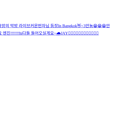
욕망의 막방 라이브
커몬
떤자님 등장
In Bangkok
👋
<3
안뇽
😁😁😁
안
엔진!!!!!!!
hi
다들 들어오실게요~
🌧
JAY
🧛‍♂️🧛‍♂️🧛‍♂️🧛‍♂️🧛‍♂️🧛‍♂️