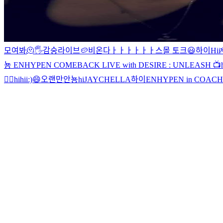
모여봐
🫠
🖐
감숭라이브🥔
비온다ㅏㅏㅏㅏㅏㅏ
스몰 토크
😃
하이
Hii
뇽
ENHYPEN COMEBACK LIVE with DESIRE : UNLEASH 📺
🧛‍♂️
hi
hii:)
😄
오랜만
안뇽
hi
JAYCHELLA
하이
ENHYPEN in COAC