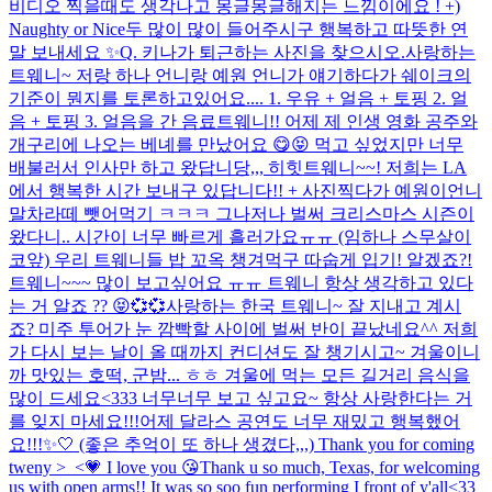
비디오 찍을때도 생각나고 몽글몽글해지는 느낌이에요 ! +)
Naughty or Nice두 많이 많이 들어주시구 행복하고 따뜻한 연
말 보내세요 ✨
Q. 키나가 퇴근하는 사진을 찾으시오.
사랑하는
트웨니~ 저랑 하나 언니랑 예원 언니가 얘기하다가 쉐이크의
기준이 뭔지를 토론하고있어요.... 1. 우유 + 얼음 + 토핑 2. 얼
음 + 토핑 3. 얼음을 간 음료
트웨니!! 어제 제 인생 영화 공주와
개구리에 나오는 베녜를 만났어요 😋😝 먹고 싶었지만 너무
배불러서 인사만 하고 왔답니당,,, 히힛
트웨니~~! 저희는 LA
에서 행복한 시간 보내구 있답니다!! + 사진찍다가 예원이언니
말차라떼 뺏어먹기 ㅋㅋㅋ 그나저나 벌써 크리스마스 시즌이
왔다니.. 시간이 너무 빠르게 흘러가요ㅠㅠ (임하나 스무살이
코앞) 우리 트웨니들 밥 꼬옥 챙겨먹구 따숩게 입기! 알겠죠?!
트웨니~~~ 많이 보고싶어요 ㅠㅠ 트웨니 항상 생각하고 있다
는 거 알죠 ?? 😝💞💞
사랑하는 한국 트웨니~ 잘 지내고 계시
죠? 미주 투어가 눈 깜빡할 사이에 벌써 반이 끝났네요^^ 저희
가 다시 보는 날이 올 때까지 컨디션도 잘 챙기시고~ 겨울이니
까 맛있는 호떡, 군밤... ㅎㅎ 겨울에 먹는 모든 길거리 음식을
많이 드세요<333 너무너무 보고 싶고요~ 항상 사랑한다는 거
를 잊지 마세요!!!
어제 달라스 공연도 너무 재밌고 행복했어
요!!!✨🤍 (좋은 추억이 또 하나 생겼다,,,) Thank you for coming
tweny >_<💗 I love you 😘
Thank u so much, Texas, for welcoming
us with open arms!! It was so soo fun performing I front of y'all<33