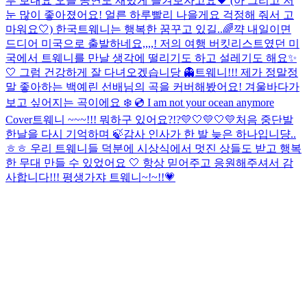
루 보내요 오늘 공연도 재밌게 즐겨보자고요🖤 (아 그리고 저
눈 많이 좋아졌어요! 얼른 하루빨리 나을게요 걱정해 줘서 고
마워요🤍) 한국트웨니는 행복한 꿈꾸고 있길..🌈
꺅 내일이면
드디어 미국으로 출발하네요,,,,! 저의 여행 버킷리스트였던 미
국에서 트웨니를 만날 생각에 떨리기도 하고 설레기도 해요✨
🤍 그럼 건강하게 잘 다녀오겠습니당 👻
트웨니!!! 제가 정말정
말 좋아하는 백예린 선배님의 곡을 커버해봤어요! 겨울바다가
보고 싶어지는 곡이에요 ❄️ 💿 I am not your ocean anymore
Cover
트웨니 ~~~!!! 뭐하구 있어요?!?💛🤍💛🤍💛
처음 중단발
한날을 다시 기억하며 🍃
감사 인사가 한 발 늦은 하나입니댱..
ㅎㅎ 우리 트웨니들 덕분에 시상식에서 멋진 상들도 받고 행복
한 무대 만들 수 있었어요 🤍 항상 믿어주고 응원해주셔서 감
사합니다!!! 평생가쟈 트웨니~!~!!💗