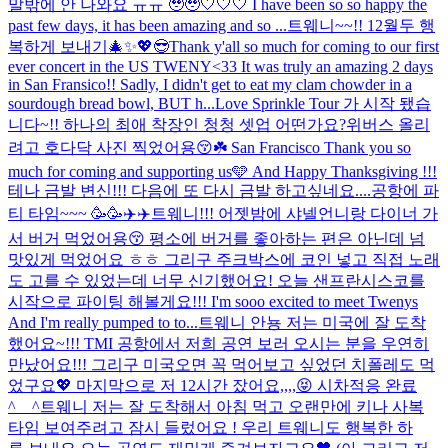
말밖에 안 나와요 ㅠㅠ 🥹🥹🤍🤍🤍 I have been so so happy the
past few days, it has been amazing and so ...
트웨니~~!! 12월두 행
복하게 보내기🎄✨💖
😎
Thank y'all so much for coming to our first
ever concert in the US TWENY<33 It was truly an amazing 2 days
in San Fransico!! Sadly, I didn't get to eat my clam chowder in a
sourdough bread bowl, BUT h...
Love Sprinkle Tour 가 시작 됐습
니다~!! 하나의 최애 착장인 청청 셋업 어떤가요?위버스 올리
려고 호다닥 사진 찍었어용😚☘️ San Francisco Thank you so
much for coming and supporting us🩵 And Happy Thanksgiving !!!
테나 금발 변신!!! 다음에 또 다시 금발 하고싶네요....
공항에 파
티 타임~~~ 🥳🥳✈️✈️
트웨니!!! 어젯밤에 샤넬언니랑 다이너 가
서 버거 먹었어용😚 평소에 버거를 좋아하는 편은 아닌데 넘
맛있게 먹었어요 ㅎㅎ 그리구 주크박스에 코인 넣고 직접 노래
도 고를 수 있었는데 너무 신기했어요! 오늘 샌프란시스코를
시작으로 파이팅 해볼게요!!! I'm sooo excited to meet Twenys
And I'm really pumped to to...
트웨니 안뇽 저는 미국에 잘 도착
했어요~!!! TMI 공항에서 저희 공연 보러 오시는 분을 우연히
만났어요!!! 그리구 미국오면 꼭 먹어보고 싶었던 치폴레도 먹
었구요💖 마지막으로 저 12시간 잤어요,,,,😝 시차적응 완료
^__^
트웨니 저는 잘 도착해서 아침 먹고 오랜만에 키나 사복
타임 보여주려고 잠시 들렀어요 ! 우리 트웨니도 행복한 하