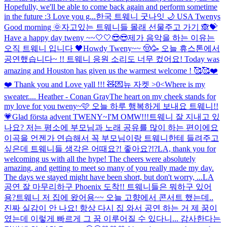
Hopefully, we'll be able to come back again and perform sometime
in the future :3 Love you g...
한국 트웨니 굿나잇 🌙 USA Twenys
Good morning 🌞
자고있는 트웨니들 몰래 선물주고 가기 🙈💝
Have a happy day tweny ~~🤍🤍😎😎
제가 음악을 하는 이유는
오직 트웨니 입니다 🖤
Howdy Tweny~~ 🤠🥳 오늘 휴스톤에서
공연했습니다~ !! 트웨니 응원 소리도 너무 컸어요! Today was
amazing and Houston has given us the warmest welcome ! 🥰🥰❤️
❤️ Thank you and Love yall !!! 🧸💌
뉴 자켓 >0<
Where is my
sweater.... Heather - Conan Gray
The heart on my cheek stands for
my love for you tweny~🩷 오늘 하루 행복하게 보내요 트웨니!!
💗
Glad första advent TWENY~
I'M OMW!!!
트웨니 잘 지내고 있
나요? 저는 평소에 부모님과 노래 공유를 많이 하는 편이에요
이곡을 언젠가 연습해서 꼭 부모님이랑 트웨니한테 들려주고
싶은데 트웨니들 생각은 어때요?! 좋아요?!?
LA, thank you for
welcoming us with all the hype! The cheers were absolutely
amazing, and getting to meet so many of you really made my day.
The days we stayed might have been short, but don't worry, ...
LA
공연 잘 마무리하구 Phoenix 도착!! 트웨니들은 뭐하구 있어
용?
트웨니 저 집에 왔어용~~ 오늘 고향에서 콘서트 했는데..
진짜 실감이 안 나요! 항상 다시 집 와서 공연 하는 거 제 꿈이
였는데 이렇게 빠르게 그 꿈 이루어질 수 있다니... 감사한다는