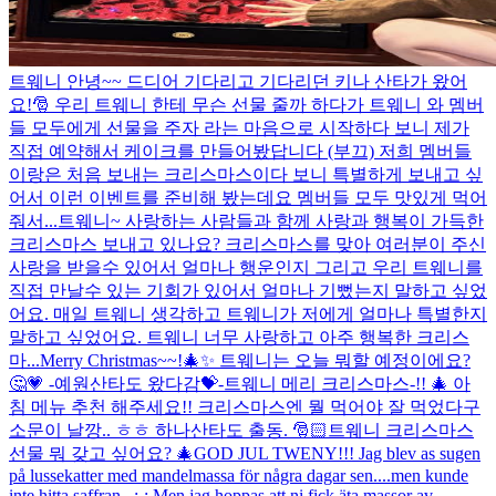
트웨니 안녕~~ 드디어 기다리고 기다리던 키나 산타가 왔어
요!🎅 우리 트웨니 한테 무슨 선물 줄까 하다가 트웨니 와 멤버
들 모두에게 선물을 주자 라는 마음으로 시작하다 보니 제가
직접 예약해서 케이크를 만들어봤답니다 (부끄) 저희 멤버들
이랑은 처음 보내는 크리스마스이다 보니 특별하게 보내고 싶
어서 이런 이벤트를 준비해 봤는데요 멤버들 모두 맛있게 먹어
줘서...
트웨니~ 사랑하는 사람들과 함께 사랑과 행복이 가득한
크리스마스 보내고 있나요? 크리스마스를 맞아 여러분이 주신
사랑을 받을수 있어서 얼마나 행운인지 그리고 우리 트웨니를
직접 만날수 있는 기회가 있어서 얼마나 기뻤는지 말하고 싶었
어요. 매일 트웨니 생각하고 트웨니가 저에게 얼마나 특별한지
말하고 싶었어요. 트웨니 너무 사랑하고 아주 행복한 크리스
마...
Merry Christmas~~!🎄✨ 트웨니는 오늘 뭐할 예정이에요?
🤔💗 -예원산타도 왔다감💝-
트웨니 메리 크리스마스-!! 🎄 아
침 메뉴 추천 해주세요!! 크리스마스엔 뭘 먹어야 잘 먹었다구
소문이 날깡.. ㅎㅎ 하나산타도 출동. 🎅🏻
트웨니 크리스마스
선물 뭐 갖고 싶어요? 🎄
GOD JUL TWENY!!! Jag blev as sugen
på lussekatter med mandelmassa för några dagar sen....men kunde
inte hitta saffran...;-; Men jag hoppas att ni fick äta massor av