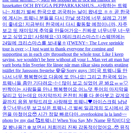
lussekatter OCH BYGGA PEPPARKAKSHUS...
사랑하는 트웨
니~ 저희가 벌써 한국으로 귀국하는 날이 왔네요 ㅎㅎ 곧 한국
에 계시는 트웨니 분들을 다시 만날 생각에 너무 설레고 기분
이 좋네요! 지금부터 한국에서 다시 활동할 예정이니까, 자주
보고 또 재미있게 추억을 만들어가요~ 진짜로 너무너무 너~무
보고 싶었고요! 사랑해요<33 메리크리스마스!! (스웨덴에는
24일에 크리스마스를 보내욯ㅎ)
TWENY~ The Love sprinkle
tour is over ;-; I just want to thank everyone for coming and
supporting us in each city throughout the whole tour. Like I keep
saying, we wouldn't be here without all your l...
Man vet att man har
varit borta från Sverige för länge när man råkar säga potatis gratäng
istället för Janssons frestelse 💀😭 Sorry guys :3
미국 트웨니들 만
나서 너무 행복했어요 다음에 또 만나요! 그리고 한국에 있는
트웨니들 좀만 기다려요~!~! 많이 보고 싶었어 곧 봐요ㅠㅠ🤍
반짝이는 사람들을 만나 행복했어요 어느덧 투어의 마지막을
달리고 있는데요 마지막까지 온전히 저를 다 쏟아붓고 갈게요
끝까지 응원 부탁드려요 사랑해요 트웨니🖤
아이스크림 냠냠
🍦🤍
너무너무 보고싶은 트웨니 -!! 벌써 일곱개의 도시에서 공
연을 마쳤어요🥹 시간 정말 빠르댜아..
overlooking la la land~~
photo by my dad 🥰
트웨니! When You Say My Name 뮤직비디오
잘 봤나용?! ❄️ 보면서 저희끼리 진짜 감동적이었어요..🥹 뮤직