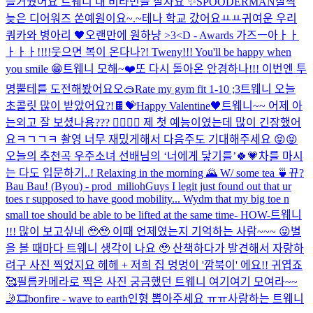
즐거웠어요 트웨니 내 비타민들 잘자요 ✨️
SPOODERMAN
살짝
늦은 디어워즈 쏜예원이요~.~
테나 학교 갔어요ㅛㅛ
귀여운 우리
쿼카와 병아리 🖤
오랜만에 원하냥 >3<
D - Awards 가즈ㅡ아ㅏㅏ
ㅏㅏㅏ!!!!
웃으면 복이 온다나?! Tweny!!! You'll be happy when
you smile 😁
트웨니 모해~❤️
또 다시 돌아온 안경하나!!! 이번엔 투
명뿔테를 도전해봤어요오🥽
Rate my gym fit 1-10 ;3
트웨니 오늘
초콜릿 많이 받았어요?!🍫💝
Happy Valentine🖤
트웨니~~ 어제 아
는외고 잘 보셨나용??? 🤸‍♀️🤸‍♀️ 제 첫 예능이였는데 많이 긴장했어
요ㅋㄱㄱㅋ 촬영 너무 재밌게해서 다음주도 기대해주세요 😝😝
오늘의 추천곡 우주소녀 선배님의 ‘너에게 닿기를’🍀💗
차를 마시
는 다도 입문하기..! Relaxing in the morning 🌄 W/ some tea 🍵
뀨?
Bau Bau! (Byou) - prod_milioh
Guys I legit just found out that ur
toes r supposed to have good mobility... Wydm that my big toe n
small toe should be able to be lifted at the same time- HOW-
트웨니
!!! 많이 보고싶네 🥹🥹 이때 언제였는지 기억하는 사람~~~ 😜
별
을 볼 때마다 트웨니 생각이 나요 🥹 산책하다가 발견해서 자랑하
려구 사진 찍었지요 헤헤 + 저희 집 멍멍이 '깜북이' 에요!! 귀엽죠
🥰
필름카메라로 찍은 사진 궁금했던 트웨니 여기여기 모여라~~
🤳🎞️
bonfire - wave to earth
인형 뽑아주세요 ㅠㅠ
사랑하는 트웨니