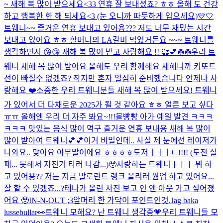
~ 새해 복 많이 받으세요<33 연휴 잘 보내셨죠? ㅎㅎ 올해 도 건강
하고 행복한 한 해 되세요<3 (눈 오니까 따듯하게 입으세요)
💛🤍
트웨니~~ 즐거운 연휴 보내고 있어용??? 저도 너무 재밌는 시간
보내고 있어요 ㅎㅎ 할머니의 LA갈비 먹었거든요 ~~~ 트웨니를
생각하면서 😘😘 새해 복 많이 받고 사랑해요 !! 💞💕☘️☘️
우리 트
웨니 새해 복 많이 받아요 올해도 우리 함께해요 새해니까 키또트
선이 빠질수 없겠죠? 작지만 혼자 열심히 준비했습니다 언제나 사
랑해요 ❤️
소중한 우리 트웨니분들 새해 복 많이 받으세요! 트웨니
가 있어서 더 다채로운 2025가 될 것 같아요 ㅎㅎ 얼른 보고 싶다
ㅠㅠ 올해엔 우리 더 자주 봐요~!!!
볼빵빵 아가 예원 발견 ㅋㅋㅋ
ㅋㅋㅋ 맛있는 음식 많이 먹구 즐거운 연휴 보내용 새해 복 많이
많이 받아여 트웨니💕💕
이거 비밀인데.. 사실 제 눈에선 레이저가
나와요.. 맞아요 아무말이에요 ㅎㅎㅎㅎ
도저ㅓㅓㅓㄴ!!!! (도전 실
패... 못해서 자전거 타러 나감...)🥹
사랑하는 트웨니ㅣㅣㅣ 뭐 하
고 있어용?? 저는 지금 발로란트 랭크 올리러 웜업 하고 있어요...
잘 할 수 있겠죠...?
테나가 올린 사진 보고 인 앤 아웃 가고 싶어졌
어요 🥹
IN-N-OUT ;3
앞머리 한 가닥이 포인트인것.
Jag baka
lussebullar👀
트웨니 모해요? 난 트웨니 생각중💗
우리 트웨니들 모