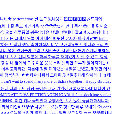
!!!🐥 perfect crime 잘 듣고 있나용?! 1️⃣2️⃣3️⃣4️⃣5️⃣🎶
드디어
웨니 잘 듣고 계신가용 ?? 🥹🥹🥹
멋진 언니 등장 😎
다들 뭐해요
!🥹 오늘 하루종일 귀욤당담은 샤넬이😝
테나 잘꼬야 zzz
트웨니!!!
!!! 저는 그래서 오늘 아아 대신 따뜻한 유자차 마셨어요🧡
Until I
하는 트웨니 생일 축하해줘서 너무 고마워요💗 트웨니와 우리 멤
 너 옆에 있어줄게 그리고 지켜줄게 사랑한다 애기쥬키니 🖤
예원
이네요 ㅎㅎ 언니 덕분에 하루 하루를 재미있게 보낼 수 있고, 항상
! 항상 내 옆에서 그 귀여운 웃음 소리 들리면 하루가 밝아지거든 !
 너무 고마워요! 덕분에 정말 재미있는 생일을 보냈고, 따듯한 메시
이 행복하자 💗💗 태어나줘서 고마워😉
생일추카해 양아테나 !!! 태
can't wait to spend many more birthdays together ! Happy Birthday
었는데 너의 고민 상담 들어준 그때 기억이 새록새록 나네 테나야 언
E ATT D VA FETTISDAGEN IGÅR🧍‍♀️ finns dock inte semlor
요 빠빠이 이건 키나 금발일때 증명사진 ㅎㅎ 많이 궁금해하시니까
해줘서 미안해요🥹🥹 사랑하구 오늘도 행복한 하루 보내기 🤍
I don't
AAAA
오늘은 소라게.
트웨니~~~~~ 벌써 보고싶당 ㅠㅠ 🥹🥹
트웨니