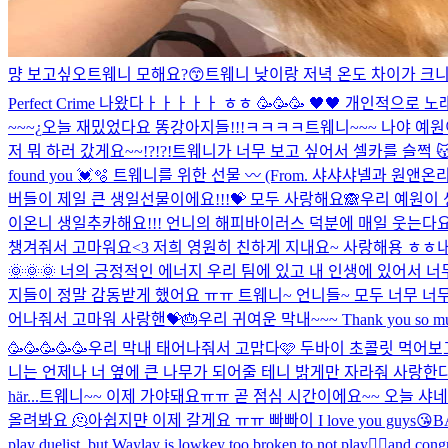
먕 보고싶오
트웨니 모해요?😙
트웨니 낮이랑 저녁 온도 차이가 크니
Perfect Crime 나왔다ㅏㅏㅏㅏㅏ ㅎㅎ 🥳🥳🥳 🖤🖤 개인적
~~~¿
오늘 재밌었다요 똥강아지들!!!ㅋㅋㅋㅋ
트웨니~~~ 나야 예원이
저 뭐 하러 갔게요~~!?!?!
트웨니가 너무 보고 싶어서 셀카를 슬쩍 
found you 💓🫧 트웨니를 위한 선물 〰️ (From. 샤샤샤넬과 원앤온
버들이 제일 큰 생일선물이에요!!!💝 모두 사랑해요🙈
우리 예원이 
이온니 생일추카해요!!! 언니의 해피바이러스 덕분에 매일 웃는다요.
챙겨줘서 고마워요<3 저희 영원히 친하게 지내요~ 사랑해용 ㅎㅎ
🌞🌞🌞 너의 긍정적인 에너지 우리 팀에 있고 내 인생에 있어서 너무 
지들이 정말 감동받게 했어요 ㅠㅠ 트웨니~ 언니들~ 모두 너무 너무
어나줘서 고마워 사랑핸💝🎂
우리 귀여운 막내~~~ Thank you so much for b
🥳🥳🥳🥳🥳
우리 막내 태어나줘서 고맙다🩷 두바이 초콜릿 먹어보고
니는 언제나 너 옆에 큰 나무가 되어줄 테니 밝게만 자라줘 사랑한다
här...
트웨니~~ 이제 가야돼요ㅠㅠ 곧 점심 시간이에요~~ 오늘 샤네리 점메
올려봐요 🫠
아쉽지먄 이제 갈게요 ㅠㅠ 빠빠이 I love you guys😘
B
play duelist, but Waylay is lowkey too broken to not play🧍‍♀️and cong