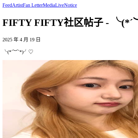
Feed
Artist
Fan Letter
Media
Live
Notice
FIFTY FIFTY社区帖子 - ╰(*´
2025 年 4 月 19 日
╰(*´︶`*)╯♡