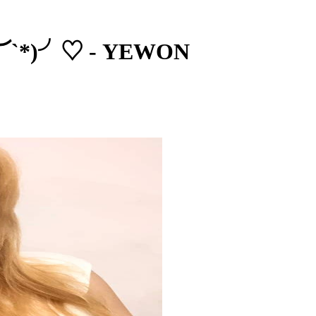
︶`*)╯♡ - YEWON