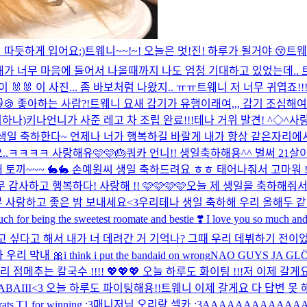
 따듯하게 입어요:)
트웨니~~!~! 오늘은 멋!진! 하루가 될거야 😚
트웨니
으로 노래가 너무 마음에 들어서 나올때까지 나도 엄청 기대하고 있었는데.. 트
 🐰🐰 이 사진... 좀 바보처럼 나왔지.. ㅠㅠ
트웨니 저 너무 귀엽죠!!

🍪 좋아하는 사람?!
트웨니 요새 감기가 유행이래여,,, 감기 조심해여 
리하나)
키나언니가 사준 레고 차 조립 완료!!!
테나 거위 발견! ^◇^
사랑
생일 축하한다~ 언제나 너가 행복하길 바랄게 내가 항상 같은자리에서
.ㅋㅋㅋㅋ 사랑해유🩷🩷🎂
쿼카 언니!! 생일축하해용^^ 벌써 21살
내 토끼~~~ 🐇🐇 손예원씨 생일 축하드려요 ㅎㅎ 태어나줘서 고마워 
감사하고 행복하다! 사랑해 !! 🩷🩷🩷🩷
오늘 제 생일을 축하해줘서
 사랑하고 좋은 밤 보내세요<3
우리테나 생일 축하해 우리 올해두 같
eing the sweetest roomate and bestie ❣️ I love you so much and I 
 싶다고 해서 내가 너 데려간 거 기억나? 그때 우리 데뷔하기 전이
 우리 막내 🎀
i think i put the bandaid on wrong
NAO GUYS JA GLÖMD
추는 칼국수 !!!! 💖💖💖 오늘 하루도 화이팅 !!!
저 이제 갈게
ABAIII<3 오늘 하루도 파이팅해용!!
트웨니 이제 갈게요 다 답변 못 
rats T1 for winning :3
매니저님 오리랑 셀카 ;3
AAAAAAAAAAAA