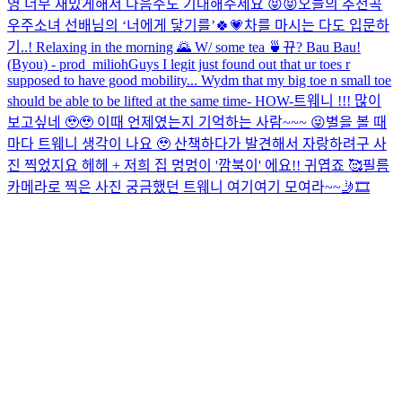
영 너무 재밌게해서 다음주도 기대해주세요 😝😝
오늘의 추천곡
우주소녀 선배님의 ‘너에게 닿기를’🍀💗
차를 마시는 다도 입문하
기..! Relaxing in the morning 🌄 W/ some tea 🍵
뀨? Bau Bau!
(Byou) - prod_milioh
Guys I legit just found out that ur toes r
supposed to have good mobility... Wydm that my big toe n small toe
should be able to be lifted at the same time- HOW-
트웨니 !!! 많이
보고싶네 🥹🥹 이때 언제였는지 기억하는 사람~~~ 😜
별을 볼 때
마다 트웨니 생각이 나요 🥹 산책하다가 발견해서 자랑하려구 사
진 찍었지요 헤헤 + 저희 집 멍멍이 '깜북이' 에요!! 귀엽죠 🥰
필름
카메라로 찍은 사진 궁금했던 트웨니 여기여기 모여라~~🤳🎞️