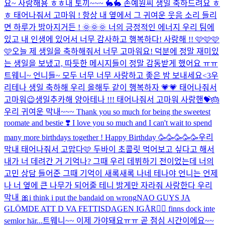
요~ 사랑해용 ㅎㅎ
내 토끼~~~ 🐇🐇 손예원씨 생일 축하드려요 ㅎ
ㅎ 태어나줘서 고마워 ! 항상 내 옆에서 그 귀여운 웃음 소리 들리
면 하루가 밝아지거든 ! 🌞🌞🌞 너의 긍정적인 에너지 우리 팀에
있고 내 인생에 있어서 너무 감사하고 행복하다! 사랑해 !! 🩷🩷🩷
🩷
오늘 제 생일을 축하해줘서 너무 고마워요! 덕분에 정말 재미있
는 생일을 보냈고, 따듯한 메시지들이 정말 감동받게 했어요 ㅠㅠ
트웨니~ 언니들~ 모두 너무 너무 사랑하고 좋은 밤 보내세요<3
우
리테나 생일 축하해 우리 올해두 같이 행복하자 💗💗 태어나줘서
고마워😉
생일추카해 양아테나 !!! 태어나줘서 고마워 사랑핸💝🎂
우리 귀여운 막내~~~ Thank you so much for being the sweetest
roomate and bestie ❣️ I love you so much and I can't wait to spend
many more birthdays together ! Happy Birthday 🥳🥳🥳🥳🥳
우리
막내 태어나줘서 고맙다🩷 두바이 초콜릿 먹어보고 싶다고 해서
내가 너 데려간 거 기억나? 그때 우리 데뷔하기 전이었는데 너의
고민 상담 들어준 그때 기억이 새록새록 나네 테나야 언니는 언제
나 너 옆에 큰 나무가 되어줄 테니 밝게만 자라줘 사랑한다 우리
막내 🎀
i think i put the bandaid on wrong
NAO GUYS JA
GLÖMDE ATT D VA FETTISDAGEN IGÅR🧍‍♀️ finns dock inte
semlor här...
트웨니~~ 이제 가야돼요ㅠㅠ 곧 점심 시간이에요~~