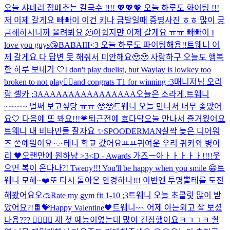
오늘 샤네리 점메추는 칼국수 !!!! 💖💖💖 오늘 하루도 화이팅 !!!
저 이제 갈게요 빠빠이 이건 키나 금발일때 증명사진 ㅎㅎ 많이 궁
금해하시니까 올려봐요 🫠
아쉽지먄 이제 갈게요 ㅠㅠ 빠빠이 I
love you guys😘
BABAIII<3 오늘 하루도 파이팅해용!!
트웨니 이
제 갈게요 다 답변 못 해줘서 미안해요🥹🥹 사랑하구 오늘도 행복
한 하루 보내기 🤍
I don't play duelist, but Waylay is lowkey too
broken to not play🧍‍♀️and congrats T1 for winning :3
매니저님 오리
랑 셀카 ;3
AAAAAAAAAAAAAAAA
오늘은 소라게.
트웨니
~~~~~ 벌써 보고싶당 ㅠㅠ 🥹🥹
트웨니 오늘 만나서 너무 좋았어
요🤍 다음에 또 봐요!!!💗
퇴근전에 호다닥
오늘 만나서 즐거웠어요
트웨니 내 비타민들 잘자요 ✨️
SPOODERMAN
살짝 늦은 디어워
즈 쏜예원이요~.~
테나 학교 갔어요ㅛㅛ
귀여운 우리 쿼카와 병아
리 🖤
오랜만에 원하냥 >3<
D - Awards 가즈ㅡ아ㅏㅏㅏㅏㅏ!!!!
웃
으면 복이 온다나?! Tweny!!! You'll be happy when you smile 😁
트
웨니 모해~❤️
또 다시 돌아온 안경하나!!! 이번엔 투명뿔테를 도전
해봤어요오🥽
Rate my gym fit 1-10 ;3
트웨니 오늘 초콜릿 많이 받
았어요?!🍫💝
Happy Valentine🖤
트웨니~~ 어제 아는외고 잘 보셨
나용??? 🤸‍♀️🤸‍♀️ 제 첫 예능이였는데 많이 긴장했어요ㅋㄱㄱㅋ 촬