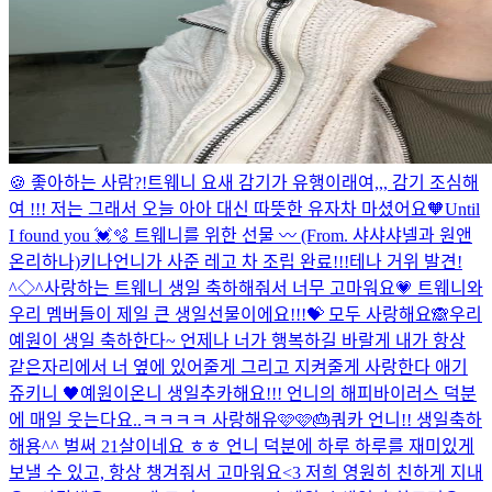
🍪 좋아하는 사람?!
트웨니 요새 감기가 유행이래여,,, 감기 조심해
여 !!! 저는 그래서 오늘 아아 대신 따뜻한 유자차 마셨어요🧡
Until
I found you 💓🫧 트웨니를 위한 선물 〰️ (From. 샤샤샤넬과 원앤
온리하나)
키나언니가 사준 레고 차 조립 완료!!!
테나 거위 발견!
^◇^
사랑하는 트웨니 생일 축하해줘서 너무 고마워요💗 트웨니와
우리 멤버들이 제일 큰 생일선물이에요!!!💝 모두 사랑해요🙈
우리
예원이 생일 축하한다~ 언제나 너가 행복하길 바랄게 내가 항상
같은자리에서 너 옆에 있어줄게 그리고 지켜줄게 사랑한다 애기
쥬키니 🖤
예원이온니 생일추카해요!!! 언니의 해피바이러스 덕분
에 매일 웃는다요..ㅋㅋㅋㅋ 사랑해유🩷🩷🎂
쿼카 언니!! 생일축하
해용^^ 벌써 21살이네요 ㅎㅎ 언니 덕분에 하루 하루를 재미있게
보낼 수 있고, 항상 챙겨줘서 고마워요<3 저희 영원히 친하게 지내