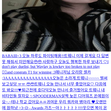
BABAIII<3 오늘 하루도 파이팅해용!!
트웨니 이제 갈게요 다 답변
못 해줘서 미안해요🥹🥹 사랑하구 오늘도 행복한 하루 보내기 🤍
I
don't play duelist, but Waylay is lowkey too broken to not play
🧍‍♀️and congrats T1 for winning :3
매니저님 오리랑 셀카
;3
AAAAAAAAAAAAAAAA
오늘은 소라게.
트웨니~~~~~ 벌써
보고싶당 ㅠㅠ 🥹🥹
트웨니 오늘 만나서 너무 좋았어요🤍 다음에
또 봐요!!!💗
퇴근전에 호다닥
오늘 만나서 즐거웠어요 트웨니 내
비타민들 잘자요 ✨️
SPOODERMAN
살짝 늦은 디어워즈 쏜예원이
요~.~
테나 학교 갔어요ㅛㅛ
귀여운 우리 쿼카와 병아리 🖤
오랜만
에 원하냥 >3<
D - Awards 가즈ㅡ아ㅏㅏㅏㅏㅏ!!!!
웃으면 복이 온