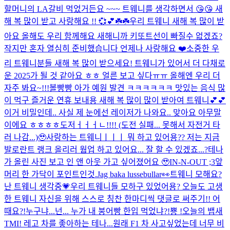
할머니의 LA갈비 먹었거든요 ~~~ 트웨니를 생각하면서 😘😘 새
해 복 많이 받고 사랑해요 !! 💞💕☘️☘️
우리 트웨니 새해 복 많이 받
아요 올해도 우리 함께해요 새해니까 키또트선이 빠질수 없겠죠?
작지만 혼자 열심히 준비했습니다 언제나 사랑해요 ❤️
소중한 우
리 트웨니분들 새해 복 많이 받으세요! 트웨니가 있어서 더 다채로
운 2025가 될 것 같아요 ㅎㅎ 얼른 보고 싶다ㅠㅠ 올해엔 우리 더
자주 봐요~!!!
볼빵빵 아가 예원 발견 ㅋㅋㅋㅋㅋㅋ 맛있는 음식 많
이 먹구 즐거운 연휴 보내용 새해 복 많이 많이 받아여 트웨니💕💕
이거 비밀인데.. 사실 제 눈에선 레이저가 나와요.. 맞아요 아무말
이에요 ㅎㅎㅎㅎ
도저ㅓㅓㅓㄴ!!!! (도전 실패... 못해서 자전거 타
러 나감...)🥹
사랑하는 트웨니ㅣㅣㅣ 뭐 하고 있어용?? 저는 지금
발로란트 랭크 올리러 웜업 하고 있어요... 잘 할 수 있겠죠...?
테나
가 올린 사진 보고 인 앤 아웃 가고 싶어졌어요 🥹
IN-N-OUT ;3
앞
머리 한 가닥이 포인트인것.
Jag baka lussebullar👀
트웨니 모해요?
난 트웨니 생각중💗
우리 트웨니들 모하구 있었어용? 오늘도 고생
한 트웨니 자신을 위해 스스로 칭찬 한마디씩 댓글로 써주기!! 어
때요?!
누구냐...넌... 누가 내 붕어빵 한입 먹었냐?!
뿅 !
오늘의 뱁새
TMI! 레고 차를 좋아하는 테나...원래 F1 차 사고싶었는데 너무 비