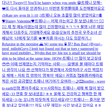
다나?! Tweny!!! You'll be happy when you smile 😁
트웨니 모해~
❤️
또 다시 돌아온 안경하나!!! 이번엔 투명뿔테를 도전해봤어요오
🥽
Rate my gym fit 1-10 ;3
트웨니 오늘 초콜릿 많이 받았어요?!🍫
💝
Happy Valentine🖤
트웨니~~ 어제 아는외고 잘 보셨나용??? 🤸‍♀️
🤸‍♀️ 제 첫 예능이였는데 많이 긴장했어요ㅋㄱㄱㅋ 촬영 너무 재밌
게해서 다음주도 기대해주세요 😝😝
오늘의 추천곡 우주소녀 선
배님의 ‘너에게 닿기를’🍀💗
차를 마시는 다도 입문하기..!
Relaxing in the morning 🌄 W/ some tea 🍵
뀨? Bau Bau! (Byou) -
prod_milioh
Guys I legit just found out that ur toes r supposed to
have good mobility... Wydm that my big toe n small toe should be
able to be lifted at the same time- HOW-
트웨니 !!! 많이 보고싶네
🥹🥹 이때 언제였는지 기억하는 사람~~~ 😜
별을 볼 때마다 트웨
니 생각이 나요 🥹 산책하다가 발견해서 자랑하려구 사진 찍었지
요 헤헤 + 저희 집 멍멍이 '깜북이' 에요!! 귀엽죠 🥰
필름카메라로
찍은 사진 궁금했던 트웨니 여기여기 모여라~~🤳🎞️
bonfire - wave
to earth
인형 뽑아주세요 ㅠㅠ
사랑하는 트웨니~ 새해 복 많이 받으
세요<33 연휴 잘 보내셨죠? ㅎㅎ 올해 도 건강하고 행복한 한 해
되세요<3 (눈 오니까 따듯하게 입으세요)
💛🤍
트웨니~~ 즐거운 연
휴 보내고 있어용??? 저도 너무 재밌는 시간 보내고 있어요 ㅎㅎ