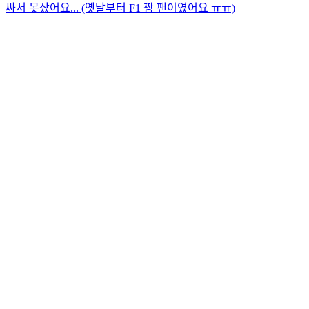
싸서 못샀어요... (옛날부터 F1 짱 팬이였어요 ㅠㅠ)