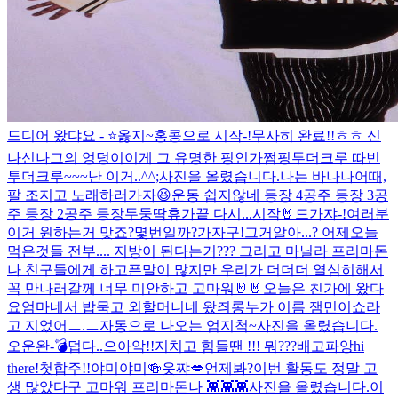
드디어 왔댜요 - ⭐️
옳지~
홍콩으로 시작-!
무사히 완료!!ㅎㅎ 신
나신나
그의 엉덩이
이게 그 유명한 핑인가
쩜핑투더크루 따빈
투더크루~~~
난 이거..^^;
사진을 올렸습니다.
나는 바나나
어때,
팔 조지고 노래하러가자😆
운동 쉽지않네 등장 4
공주 등장 3
공
주 등장 2
공주 등장
두둥딱
휴가끝 다시...시작🤘
드가쟈-!
여러분
이거 원하는거 맞죠?
몇번일까?
가자구!
그거알아...? 어제오늘
먹은것들 전부.... 지방이 된다는거??? 그리고 마닐라 프리마돈
나 친구들에게 하고픈말이 많지만 우리가 더더더 열심히해서
꼭 만나러갈께 너무 미안하고 고마워🤘🤘
오늘은 친가에 왔다
요
엄마네서 밥묵고 외할머니네 왔즤롱
누가 이름 잼민이쇼라
고 지었어ㅡ.ㅡ
자동으로 나오는 엄지척~
사진을 올렸습니다.
오운완-💣
덥다..
으아악!!
지치고 힘들땐 !!! 뭐???
배고파앙
hi
there!
첫합주!!
야미야미🍻
읏쨔💋
언제봐?
이번 활동도 정말 고
생 많았다구 고마워 프리마돈나 👾👾👾
사진을 올렸습니다.
이