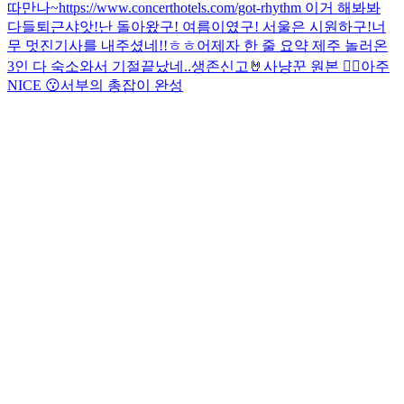
따만나~
https://www.concerthotels.com/got-rhythm 이거 해봐봐
다들
퇴근샤앗!
난 돌아왔구! 여름이였구! 서울은 시원하구!
너
무 멋진기사를 내주셨네!!ㅎㅎ
어제자 한 줄 요약 제주 놀러온
3인 다 숙소와서 기절
끝났네..
생존신고🤘
사냥꾼 원본 🙂‍↕️
아주
NICE 😗
서부의 총잡이 완성