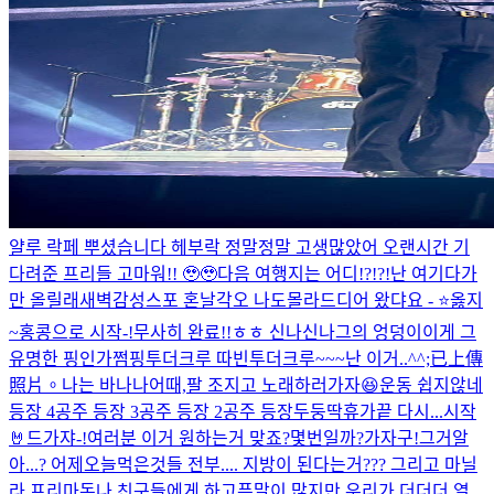
얄루 락페 뿌셨습니다 헤
부락 정말정말 고생많았어 오랜시간 기
다려준 프리들 고마워!! 🥹🥹
다음 여행지는 어디!?!?!
난 여기다가
만 올릴래
새벽감성스포 혼날각오 나도몰라
드디어 왔댜요 - ⭐️
옳지
~
홍콩으로 시작-!
무사히 완료!!ㅎㅎ 신나신나
그의 엉덩이
이게 그
유명한 핑인가
쩜핑투더크루 따빈투더크루~~~
난 이거..^^;
已上傳
照片。
나는 바나나
어때,팔 조지고 노래하러가자😆
운동 쉽지않네
등장 4
공주 등장 3
공주 등장 2
공주 등장
두둥딱
휴가끝 다시...시작
🤘
드가쟈-!
여러분 이거 원하는거 맞죠?
몇번일까?
가자구!
그거알
아...? 어제오늘먹은것들 전부.... 지방이 된다는거??? 그리고 마닐
라 프리마돈나 친구들에게 하고픈말이 많지만 우리가 더더더 열