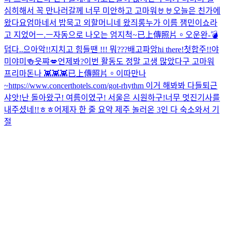
심히해서 꼭 만나러갈께 너무 미안하고 고마워🤘🤘
오늘은 친가에
왔다요
엄마네서 밥묵고 외할머니네 왔즤롱
누가 이름 잼민이쇼라
고 지었어ㅡ.ㅡ
자동으로 나오는 엄지척~
已上傳照片。
오운완-💣
덥다..
으아악!!
지치고 힘들땐 !!! 뭐???
배고파앙
hi there!
첫합주!!
야
미야미🍻
읏쨔💋
언제봐?
이번 활동도 정말 고생 많았다구 고마워
프리마돈나 👾👾👾
已上傳照片。
이따만나
~
https://www.concerthotels.com/got-rhythm 이거 해봐봐 다들
퇴근
샤앗!
난 돌아왔구! 여름이였구! 서울은 시원하구!
너무 멋진기사를
내주셨네!!ㅎㅎ
어제자 한 줄 요약 제주 놀러온 3인 다 숙소와서 기
절