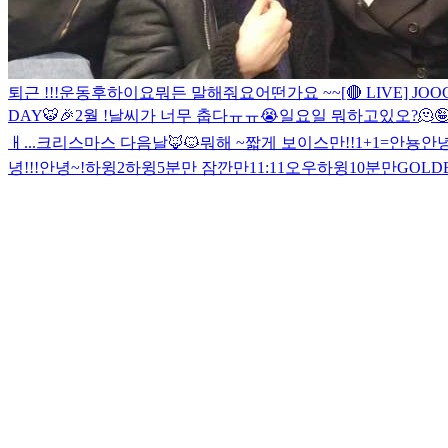
퇴근 !!!
운동후
하이요
뭐든 말해줘요
어떤가요 ~~
[🔴 LIVE] J
DAY🐯🎉
2월 !
날씨가 너무 춥다ㅠㅠ😭
일요일 뭐하고있오?
🫠

ㅐ...
크리스마스 다음날
🦊🐱
뭐해 ~
짧게 보이스만!!
1+1=
안뇽
안녕
녕!!!
안녕~!
하윙2
하윙
5분만 잠깐만
11:11
오우
하윙
10분만
GOLDE