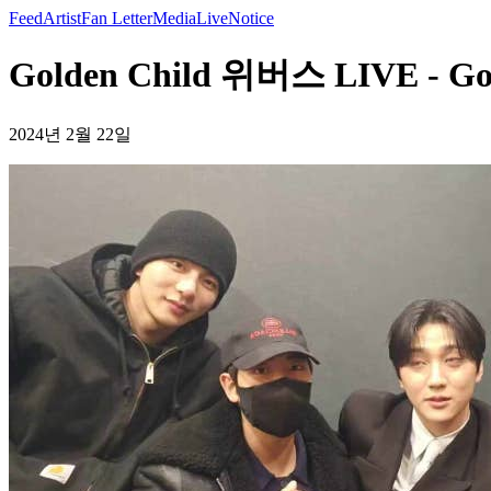
Feed
Artist
Fan Letter
Media
Live
Notice
Golden Child 위버스 LIVE - Gol
2024년 2월 22일