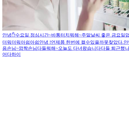
안녕✋
수요일 점심시간~
바통터치
뭐해~
주말
날씨 좋은 금요일
더워더워
아쉽아쉽
안녕 !
언제쯤 한번에 켤수있을까
못찾았다.
안
음손님~
깜짝손님
다들뭐해~
오늘도 다녀왔습니다
다들 퇴근했
어다
하이