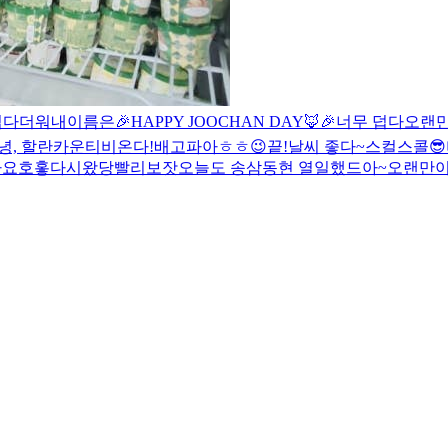
덥다더워
내이름은
🎉HAPPY JOOCHAN DAY🦊🎉
너무 덥다
오랜
녕, 할란카운티
비온다!
배고파아
ㅎㅎ
😉
끝!
날씨 좋다~
스컬스콜😎
나요
호홓
다시왔당
빨리보잣
오늘도 송삼동현 열일했드아~
오랜만