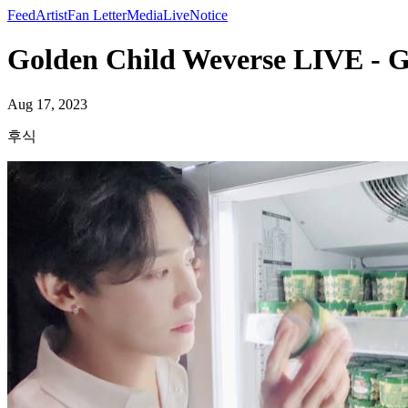
Feed
Artist
Fan Letter
Media
Live
Notice
Golden Child Weverse LIVE - G
Aug 17, 2023
후식