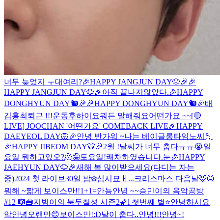
너무 늦었지 ㅜ
대여리?
🎉HAPPY JANGJUN DAY🐶🎉
🎉
HAPPY JANGJUN DAY🐶🎉
아직 끝나지않았다.
🎉HAPPY
DONGHYUN DAY🐿🎉
🎉HAPPY DONGHYUN DAY🐿🎉
배
김홍최
퇴근 !!!
운동후
하이요
뭐든 말해줘요
어떤가요 ~~
[🔴
LIVE] JOOCHAN '어떤가요' COMEBACK LIVE
🎉HAPPY
DAEYEOL DAY🦁🎉
안녕 반가워 ~
나는 베이글
롱타임노씨🫰
🎉HAPPY JIBEOM DAY🐯🎉
2월 !
날씨가 너무 춥다ㅠㅠ😭
일
요일 뭐하고있오?
🫠
🤪
토요일!
쾌차하였습니다.
눈
🎉HAPPY
JAEHYUN DAY🐶🎉
새해 복 많이받으세요(다디는 자는
중)
2024 첫 라이브
30일 밤❄️
심시묘ㅐ...
크리스마스 다음날
🦊🐱
뭐해 ~
짧게 보이스만!!
1+1=
안뇽
안녕 ~~
승민이의 음악공방
#12 🎼🧰
지범이의 북두칠성 시즌2🌠l 첫번째 별⭐
안녕하시요
악
안녕
오랜만😊
보이스만!
:D
날이 춥다..
안녕!!!
안녕~!