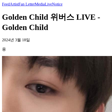
Feed
Artist
Fan Letter
Media
Live
Notice
Golden Child 위버스 LIVE -
Golden Child
2024년 3월 18일
용