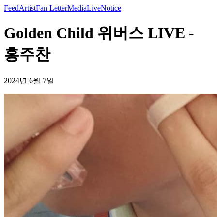
Feed
Artist
Fan Letter
Media
Live
Notice
Golden Child 위버스 LIVE -
홍주찬
2024년 6월 7일