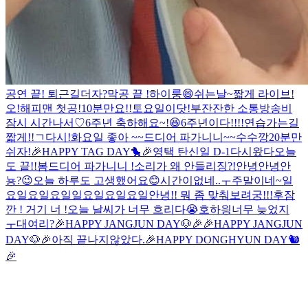
공연 끝! 퇴근길
더
자?
막공 끝 !
하이룽😄
쉬는날~
짧게 라이브!
오!해피맨 첫공!
10분만요!!
토요일이닷!
부
잔잔한 소통방송
비
잠시 시간나서♡
6주년 축하해요~!😆
6주년이다!!!!
연습가는길
짧게!!
ㄱ
다시!
화요일 좋아 ~~
드디어 파가니니~~
수수깡
20분만
쉬자!
🎉HAPPY TAG DAY🐤🎉
영택 탄신일 D-1
다시왔다
오늘
도 끝!!
봄
드디어 파가니니 !
소리가 왜 안들리징?!
안녕안녕안
뇽?
😉
오늘 하루도 고생했어요😊
시간이없네..ㅜ
주말이네~
일
요일요일요일
일요일요일요일
안녕!! 뭐 좀 맞춰보려궁!!!
후
잠
깐 ! 거기 너 !
오늘 날씨가 너무 흐리다😭
호
하읭
너무 늦었지
ㅜ
대여리?
🎉HAPPY JANGJUN DAY🐶🎉
🎉HAPPY JANGJUN
DAY🐶🎉
아직 끝나지않았다.
🎉HAPPY DONGHYUN DAY🐿
🎉